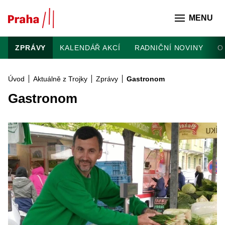
Přeskočit na hlavní obsah
MENU
ZPRÁVY
KALENDÁŘ AKCÍ
RADNIČNÍ NOVINY
O
Úvod
Aktuálně z Trojky
Zprávy
Gastronom
Gastronom