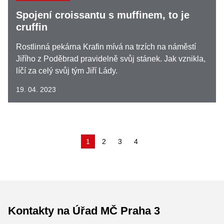
Spojení croissantu s muffinem, to je
cruffin
Rostlinná pekárna Krafin mívá na trzích na náměstí
Jiřího z Poděbrad pravidelně svůj stánek. Jak vznikla,
líčí za celý svůj tým Jiří Lády.
19. 04. 2023
(aktuální)
1
2
3
4
Kontakty na Úřad MČ Praha 3