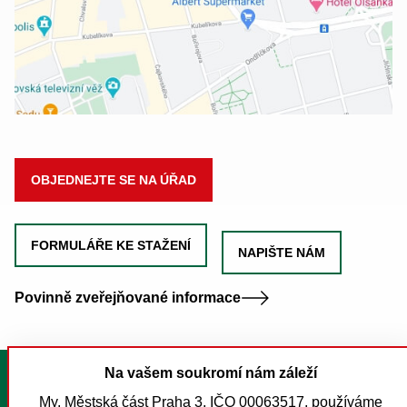
OBJEDNEJTE SE NA ÚŘAD
FORMULÁŘE KE STAŽENÍ
NAPIŠTE NÁM
Povinně zveřejňované informace
Na vašem soukromí nám záleží
Tisk stránky
My, Městská část Praha 3, IČO 00063517, používáme