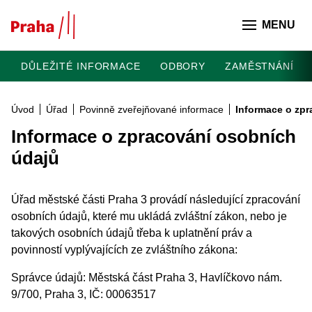
Přeskočit na hlavní obsah
MENU
DŮLEŽITÉ INFORMACE
ODBORY
ZAMĚSTNÁNÍ
Úvod
Úřad
Povinně zveřejňované informace
Informace o zp
Informace o zpracování osobních
údajů
Úřad městské části Praha 3 provádí následující zpracování
osobních údajů, které mu ukládá zvláštní zákon, nebo je
takových osobních údajů třeba k uplatnění práv a
povinností vyplývajících ze zvláštního zákona:
Správce údajů: Městská část Praha 3, Havlíčkovo nám.
9/700, Praha 3, IČ: 00063517