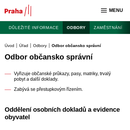
Přeskočit na hlavní obsah
MENU
DŮLEŽITÉ INFORMACE
ODBORY
ZAMĚSTNÁNÍ
Úvod
Úřad
Odbory
Odbor občansko správní
Odbor občansko správní
Vyřizuje občanské průkazy, pasy, matriky, trvalý
pobyt a další doklady.
Zabývá se přestupkovým řízením.
Oddělení osobních dokladů a evidence
obyvatel