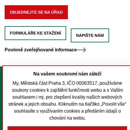
OBJEDNEJTE SE NA ÚŘAD
FORMULÁŘE KE STAŽENÍ
NAPIŠTE NÁM
Povinně zveřejňované informace
Na vašem soukromí nám záleží
Tisk stránky
My, Městská část Praha 3, IČO 00063517, používáme
Mapa stránek
soubory cookies k zajištění funkčnosti webu a s Vaším
Prohlášení o přístupnosti
souhlasem i mj. pro zlepšení kvality našich webových
Nastavení cookies
stránek a jejich obsahu. Kliknutím na tlačítko „Povolit vše“
souhlasíte s využívaním cookies a předáním údajů o
O MČ Praha 3
chování na webu.
Pro média