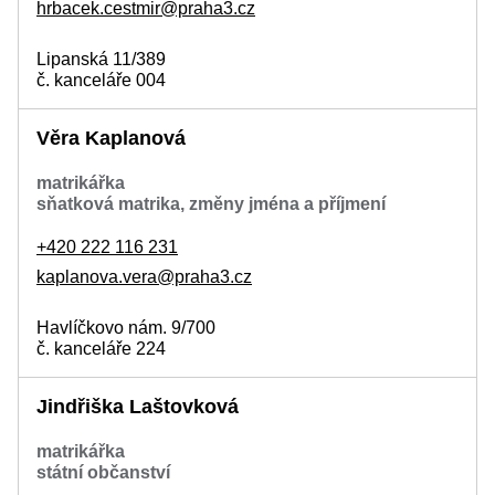
hrbacek.cestmir@praha3.cz
Lipanská 11/389
č. kanceláře 004
Věra Kaplanová
matrikářka
sňatková matrika, změny jména a příjmení
+420 222 116 231
kaplanova.vera@praha3.cz
Havlíčkovo nám. 9/700
č. kanceláře 224
Jindřiška Laštovková
matrikářka
státní občanství