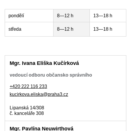
pondělí
8—12 h
13—18 h
středa
8—12 h
13—18 h
Mgr. Ivana Eliška Kučírková
vedoucí odboru občansko správního
+420 222 116 233
kucirkova.eliska@praha3.cz
Lipanská 14/308
č. kanceláře 308
Mgr. Pavlína Neuwirthová