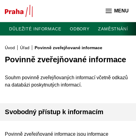
Přeskočit na hlavní obsah
MENU
DŮLEŽITÉ INFORMACE
ODBORY
ZAMĚSTNÁNÍ
Úvod
Úřad
Povinně zveřejňované informace
Povinně zveřejňované informace
Souhrn povinně zveřejňovaných informací včetně odkazů
na databázi poskytnutých informací.
Svobodný přístup k informacím
Povinně zveřejňované informace jsou informace