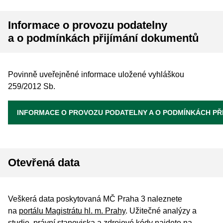
Informace o provozu podatelny
a o podmínkách přijímání dokumentů
Povinně uveřejněné informace uložené vyhláškou
259/2012 Sb.
INFORMACE O PROVOZU PODATELNY A O PODMÍNKÁCH PŘ
Otevřená data
Veškerá data poskytovaná MČ Praha 3 naleznete
na
portálu Magistrátu hl. m. Prahy
. Užitečné analýzy a
studie, právní stanoviska a zdrojové kódy najdete na