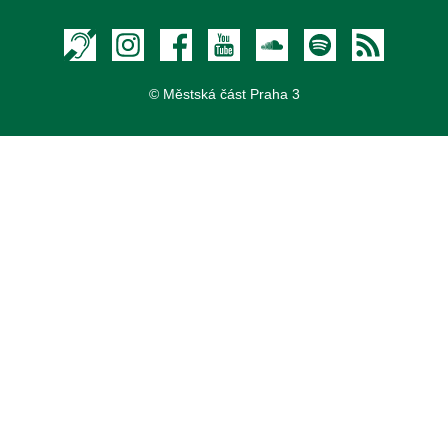
Textový hovor s přepisem
Instagram
Facebook
Youtube
Soundcloud
Spotify
RSS
© Městská část Praha 3