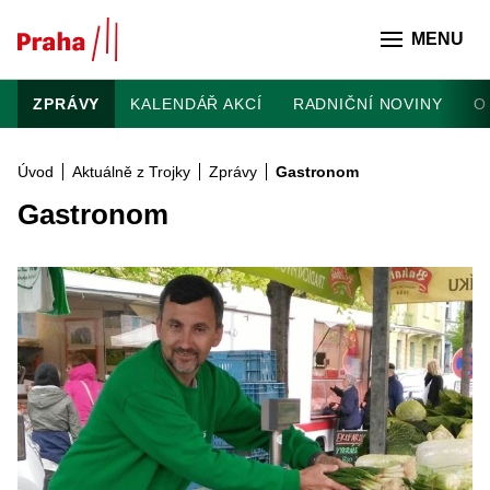
Přeskočit na hlavní obsah
MENU
ZPRÁVY
KALENDÁŘ AKCÍ
RADNIČNÍ NOVINY
O
Úvod
Aktuálně z Trojky
Zprávy
Gastronom
Gastronom