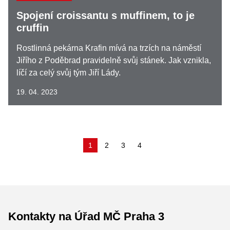
Spojení croissantu s muffinem, to je
cruffin
Rostlinná pekárna Krafin mívá na trzích na náměstí
Jiřího z Poděbrad pravidelně svůj stánek. Jak vznikla,
líčí za celý svůj tým Jiří Lády.
19. 04. 2023
(aktuální)
1
2
3
4
Kontakty na Úřad MČ Praha 3