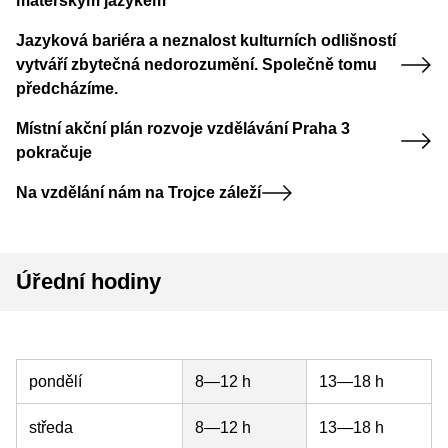
mateřským jazykem
Jazyková bariéra a neznalost kulturních odlišností
vytváří zbytečná nedorozumění. Společně tomu
předcházíme.
Místní akční plán rozvoje vzdělávání Praha 3
pokračuje
Na vzdělání nám na Trojce záleží
Úřední hodiny
pondělí
8—12 h
13—18 h
středa
8—12 h
13—18 h