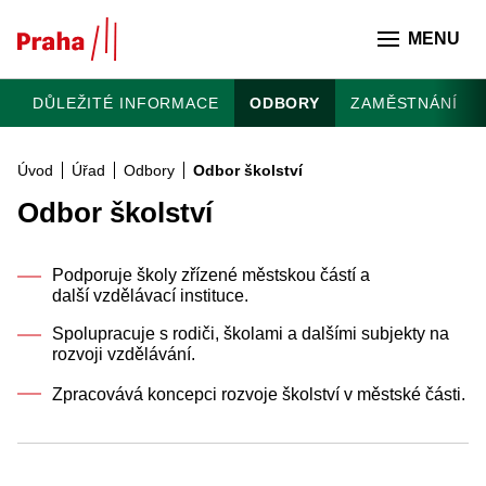
Přeskočit na hlavní obsah
MENU
DŮLEŽITÉ INFORMACE
ODBORY
ZAMĚSTNÁNÍ
Úvod
Úřad
Odbory
Odbor školství
Odbor školství
Podporuje školy zřízené městskou částí a
další vzdělávací instituce.
Spolupracuje s rodiči, školami a dalšími subjekty na
rozvoji vzdělávání.
Zpracovává koncepci rozvoje školství v městské části.