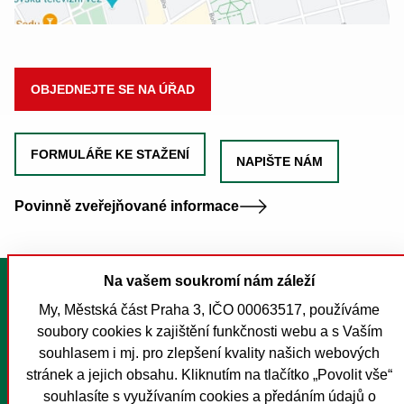
OBJEDNEJTE SE NA ÚŘAD
FORMULÁŘE KE STAŽENÍ
NAPIŠTE NÁM
Povinně zveřejňované informace
Na vašem soukromí nám záleží
Tisk stránky
My, Městská část Praha 3, IČO 00063517, používáme
Mapa stránek
soubory cookies k zajištění funkčnosti webu a s Vaším
Prohlášení o přístupnosti
souhlasem i mj. pro zlepšení kvality našich webových
Nastavení cookies
stránek a jejich obsahu. Kliknutím na tlačítko „Povolit vše“
souhlasíte s využívaním cookies a předáním údajů o
O MČ Praha 3