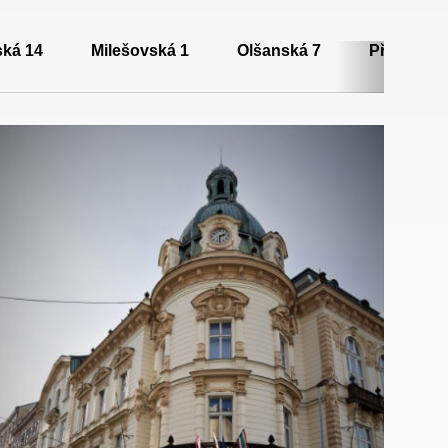
ská 14
Milešovská 1
Olšanská 7
Přemyslov