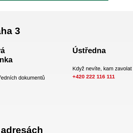
aha 3
vá
Ústředna
nka
Když nevíte, kam zavolat
+420 222 116 111
úředních dokumentů
a adresách