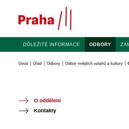
Přeskočit na hlavní obsah
DŮLEŽITÉ INFORMACE
ODBORY
ZA
Úvod
Úřad
Odbory
Odbor vnějších vztahů a kultury
O oddělení
Kontakty