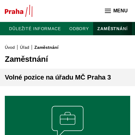
Přeskočit na hlavní obsah
MENU
DŮLEŽITÉ INFORMACE
ODBORY
ZAMĚSTNÁNÍ
Úvod
Úřad
Zaměstnání
Zaměstnání
Volné pozice na úřadu MČ Praha 3