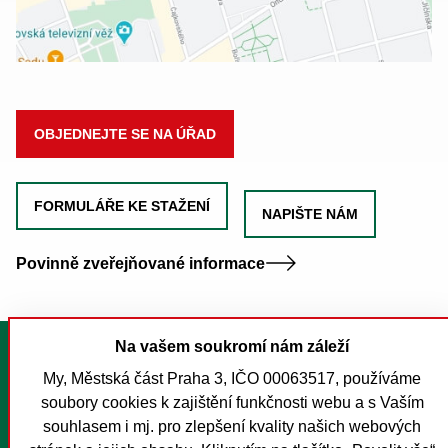
OBJEDNEJTE SE NA ÚŘAD
FORMULÁŘE KE STAŽENÍ
NAPIŠTE NÁM
Povinně zveřejňované informace
Na vašem soukromí nám záleží
Tisk stránky
My, Městská část Praha 3, IČO 00063517, používáme
Mapa stránek
soubory cookies k zajištění funkčnosti webu a s Vaším
Prohlášení o přístupnosti
souhlasem i mj. pro zlepšení kvality našich webových