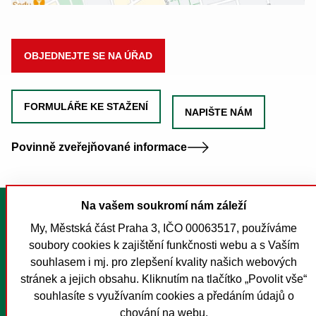
OBJEDNEJTE SE NA ÚŘAD
FORMULÁŘE KE STAŽENÍ
NAPIŠTE NÁM
Povinně zveřejňované informace
Na vašem soukromí nám záleží
Tisk stránky
My, Městská část Praha 3, IČO 00063517, používáme
Mapa stránek
soubory cookies k zajištění funkčnosti webu a s Vaším
Prohlášení o přístupnosti
souhlasem i mj. pro zlepšení kvality našich webových
Nastavení cookies
stránek a jejich obsahu. Kliknutím na tlačítko „Povolit vše“
souhlasíte s využívaním cookies a předáním údajů o
O MČ Praha 3
chování na webu.