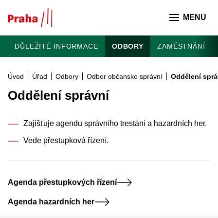
Přeskočit na hlavní obsah
MENU
DŮLEŽITÉ INFORMACE
ODBORY
ZAMĚSTNÁNÍ
Úvod
Úřad
Odbory
Odbor občansko správní
Oddělení sprá
Oddělení správní
Zajišťuje agendu správního trestání a hazardních her.
Vede přestupková řízení.
Agenda přestupkových řízení
Agenda hazardních her