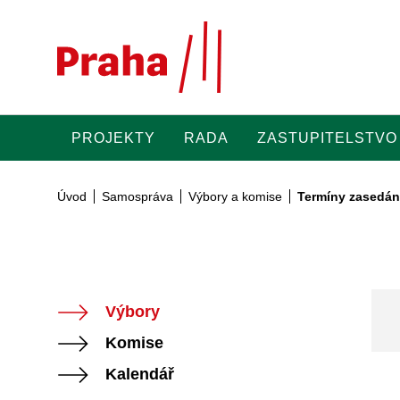
Přeskočit na hlavní obsah
PROJEKTY
RADA
ZASTUPITELSTVO
Úvod
Samospráva
Výbory a komise
Termíny zasedán
Výbory
Komise
Kalendář