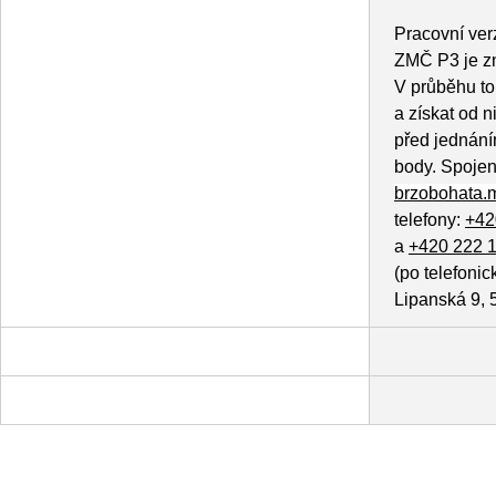
Pracovní ver
ZMČ P3 je z
V průběhu to
a získat od 
před jednání
body. Spojen
brzobohata.
telefony:
+42
a
+420 222 
(po telefoni
Lipanská 9, 5