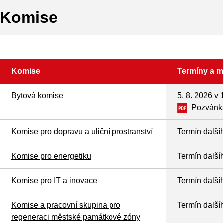
Komise
Komise
Termíny a m
Bytová komise
5. 8. 2026 v 
Pozvánka
Komise pro dopravu a uliční prostranství
Termín další
Komise pro energetiku
Termín další
Komise pro IT a inovace
Termín další
Komise a pracovní skupina pro
Termín další
regeneraci městské památkové zóny