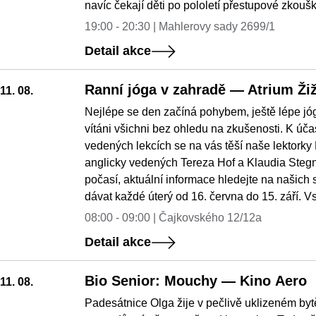
navíc čekají děti po pololetí přestupové zkou
19:00 - 20:30 | Mahlerovy sady 2699/1
Detail akce
Ranní jóga v zahradě — Atrium Ži
11. 08.
Nejlépe se den začíná pohybem, ještě lépe jóg
vítáni všichni bez ohledu na zkušenosti. K úča
vedených lekcích se na vás těší naše lektorky
anglicky vedených Tereza Hof a Klaudia Stegnj
počasí, aktuální informace hledejte na našich 
dávat každé úterý od 16. června do 15. září. V
08:00 - 09:00 | Čajkovského 12/12a
Detail akce
Bio Senior: Mouchy — Kino Aero
11. 08.
Padesátnice Olga žije v pečlivě uklizeném by