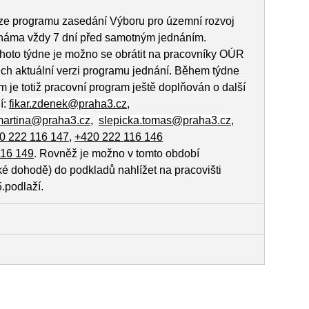
ze programu zasedání Výboru pro územní rozvoj
náma vždy 7 dní před samotným jednáním.
hoto týdne je možno se obrátit na pracovníky OÚR
nich aktuální verzi programu jednání. Během týdne
m je totiž pracovní program ještě doplňován o další
í:
fikar.zdenek@praha3.cz
,
martina@praha3.cz
,
slepicka.tomas@praha3.cz
,
0 222 116 147
,
+420 222 116 146
116 149
. Rovněž je možno v tomto období
cké dohodě) do podkladů nahlížet na pracovišti
.podlaží.