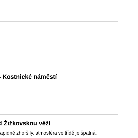
— Kostnické náměstí
 Žižkovskou věží
pidně zhoršily, atmosféra ve třídě je špatná,