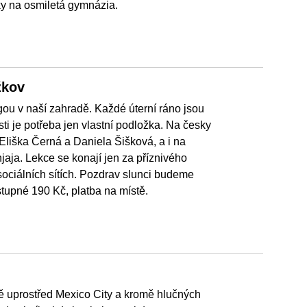
šky na osmiletá gymnázia.
žkov
ou v naší zahradě. Každé úterní ráno jsou
sti je potřeba jen vlastní podložka. Na česky
 Eliška Černá a Daniela Šišková, a i na
aja. Lekce se konají jen za příznivého
sociálních sítích. Pozdrav slunci budeme
stupné 190 Kč, platba na místě.
tě uprostřed Mexico City a kromě hlučných