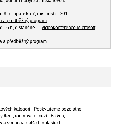
ho jednání nebyl zatím stanoven.
d 8 h, Lipanská 7, místnost č. 301
 a předběžný program
od 16 h, distančně —
videokonference Microsoft
 a předběžný program
ových kategorií. Poskytujeme bezplatné
bydlení, rodinných, mezilidských,
y a v mnoha dalších oblastech.