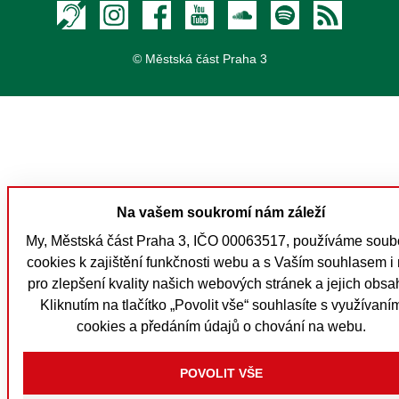
Textový hovor s přepisem
Instagram
Facebook
Youtube
Soundcloud
Spotify
RSS
© Městská část Praha 3
Na vašem soukromí nám záleží
My, Městská část Praha 3, IČO 00063517, používáme soub
cookies k zajištění funkčnosti webu a s Vaším souhlasem i 
pro zlepšení kvality našich webových stránek a jejich obsa
Kliknutím na tlačítko „Povolit vše“ souhlasíte s využívaní
cookies a předáním údajů o chování na webu.