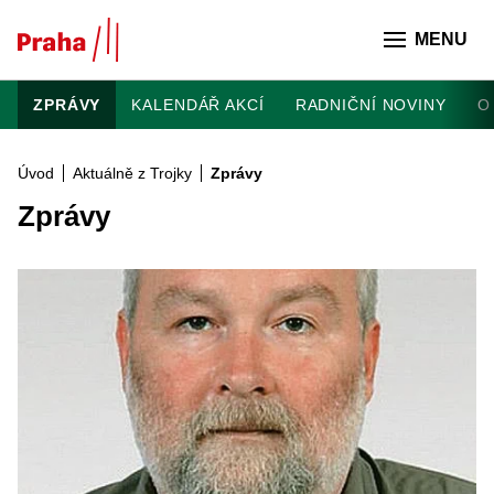
Přeskočit na hlavní obsah
MENU
ZPRÁVY
KALENDÁŘ AKCÍ
RADNIČNÍ NOVINY
O
Úvod
Aktuálně z Trojky
Zprávy
Zprávy