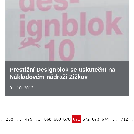
Prestižní Designblok se uskuteční na
Nákladovém nádraží Žižkov
01. 10. 2013
(aktuální)
…
238
…
475
…
668
669
670
671
672
673
674
…
712