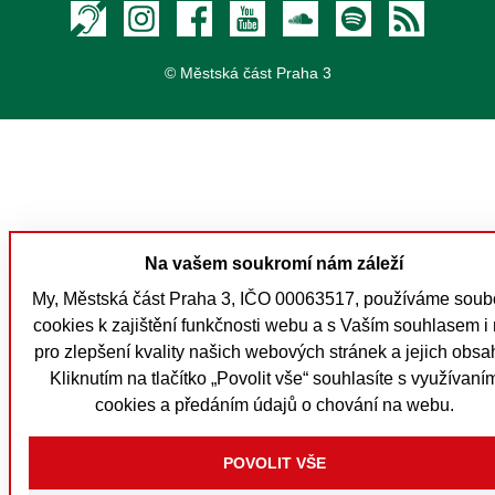
Textový hovor s přepisem
Instagram
Facebook
Youtube
Soundcloud
Spotify
RSS
© Městská část Praha 3
Na vašem soukromí nám záleží
My, Městská část Praha 3, IČO 00063517, používáme soub
cookies k zajištění funkčnosti webu a s Vaším souhlasem i 
pro zlepšení kvality našich webových stránek a jejich obsa
Kliknutím na tlačítko „Povolit vše“ souhlasíte s využívaní
cookies a předáním údajů o chování na webu.