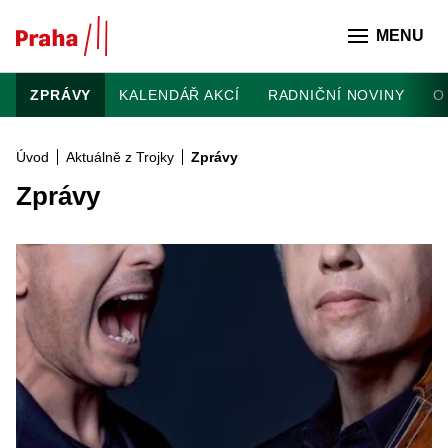
Přeskočit na hlavní obsah
MENU
ZPRÁVY
KALENDÁŘ AKCÍ
RADNIČNÍ NOVINY
O
Úvod
Aktuálně z Trojky
Zprávy
Zprávy