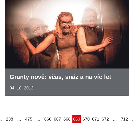
Granty nově: včas, snáz a na víc let
04. 10. 2013
(aktuální)
…
238
…
475
…
666
667
668
669
670
671
672
…
712