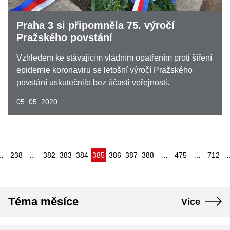
Praha 3 si připomněla 75. výročí
Pražského povstání
Vzhledem ke stávajícím vládním opatřením proti šíření
epidemie koronaviru se letošní výročí Pražského
povstání uskutečnilo bez účasti veřejnosti.
05. 05. 2020
(aktuální)
…
238
…
382
383
384
385
386
387
388
…
475
…
712
Téma měsíce
Více