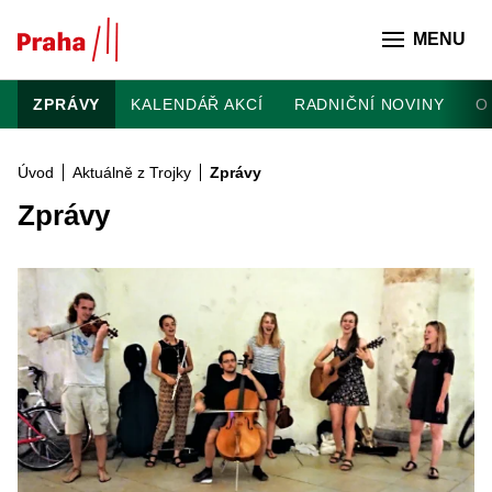
Přeskočit na hlavní obsah
MENU
ZPRÁVY
KALENDÁŘ AKCÍ
RADNIČNÍ NOVINY
O
Úvod
Aktuálně z Trojky
Zprávy
Zprávy