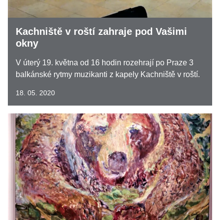
Kachniště v roští zahraje pod Vašimi
okny
V úterý 19. května od 16 hodin rozehrají po Praze 3
balkánské rytmy muzikanti z kapely Kachniště v roští.
18. 05. 2020