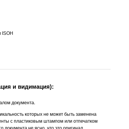
и ISOH
ация и видимация):
налом документа.
никальность которых не может быть заменена
ументы с пластиковым штампом или отпечатком
о документа не ясно, что это оригинал,