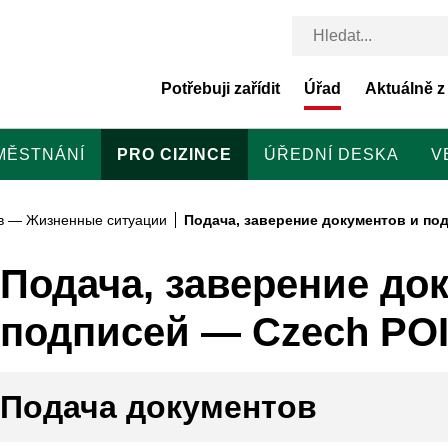
Potřebuji zařídit
Úřad
Aktuálně z
MĚSTNÁNÍ
PRO CIZINCE
ÚŘEDNÍ DESKA
V
в — Жизненные ситуации
Подача, заверение документов и по
Подача, заверение до
подписей — Czech PO
Подача документов