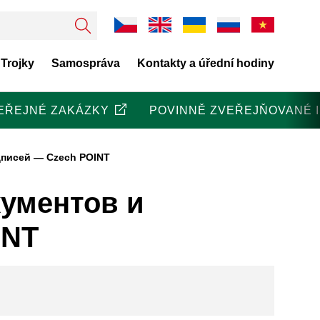
 Trojky
Samospráva
Kontakty a úřední hodiny
EŘEJNÉ ZAKÁZKY
POVINNĚ ZVEŘEJŇOVANÉ 
дписей — Czech POINT
кументов и
INT