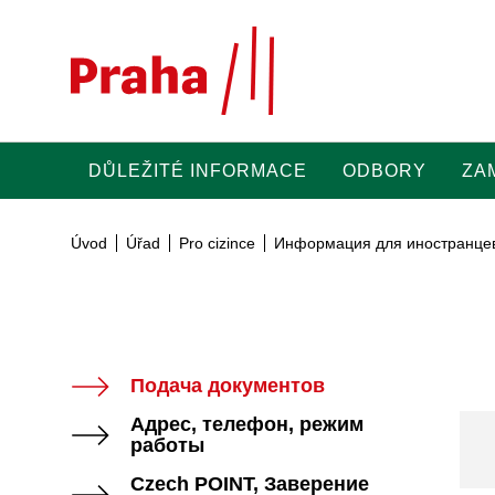
Přeskočit na hlavní obsah
DŮLEŽITÉ INFORMACE
ODBORY
ZA
Úvod
Úřad
Pro cizince
Информация для иностранце
Подача документов
Адрес, телефон, режим
работы
Czech POINT, Заверение