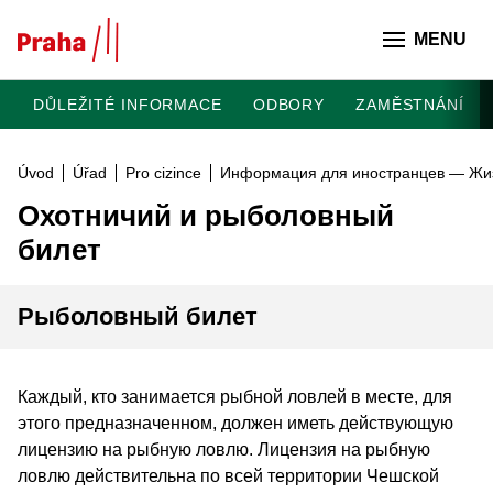
Přeskočit na hlavní obsah
MENU
DŮLEŽITÉ INFORMACE
ODBORY
ZAMĚSTNÁNÍ
Úvod
Úřad
Pro cizince
Информация для иностранцев — Жи
Охотничий и рыболовный
билет
Рыболовный билет
Каждый, кто занимается рыбной ловлей в месте, для
этого предназначенном, должен иметь действующую
лицензию на рыбную ловлю. Лицензия на рыбную
ловлю действительна по всей территории Чешской