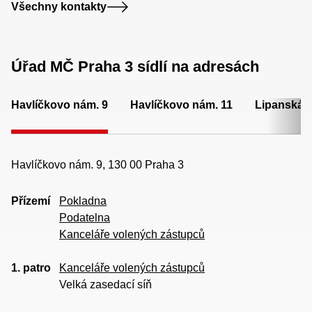
Všechny kontakty
Úřad MČ Praha 3 sídlí na adresách
Havlíčkovo nám. 9
Havlíčkovo nám. 11
Lipanská 
Havlíčkovo nám. 9, 130 00 Praha 3
Přízemí
Pokladna
Podatelna
Kanceláře volených zástupců
1. patro
Kanceláře volených zástupců
Velká zasedací síň