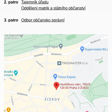
2. patro
Tajemník úřadu
Oddělení matrik a státního občanství
3. patro
Odbor občansko správní