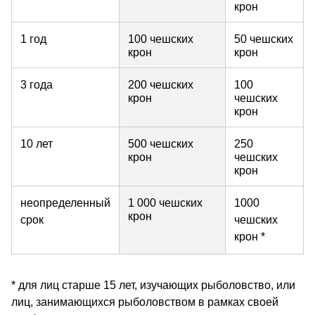
крон
1 год
100 чешских
50 чешских
крон
крон
3 года
200 чешских
100
крон
чешских
крон
10 лет
500 чешских
250
крон
чешских
крон
неопределенный
1 000 чешских
1000
крон
срок
чешских
крон *
* для лиц старше 15 лет, изучающих рыболовство, или
лиц, занимающихся рыболовством в рамках своей