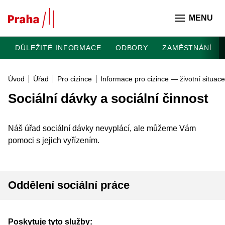
Přeskočit na hlavní obsah
MENU
DŮLEŽITÉ INFORMACE
ODBORY
ZAMĚSTNÁNÍ
Úvod
Úřad
Pro cizince
Informace pro cizince — životní situace
Sociální dávky a sociální činnost
Náš úřad sociální dávky nevyplácí, ale můžeme Vám
pomoci s jejich vyřízením.
Oddělení sociální práce
Poskytuje tyto služby: