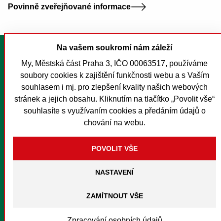
Povinně zveřejňované informace
Na vašem soukromí nám záleží
Tisk stránky
My, Městská část Praha 3, IČO 00063517, používáme
Mapa stránek
soubory cookies k zajištění funkčnosti webu a s Vaším
Prohlášení o přístupnosti
souhlasem i mj. pro zlepšení kvality našich webových
Nastavení cookies
stránek a jejich obsahu. Kliknutím na tlačítko „Povolit vše“
souhlasíte s využívaním cookies a předáním údajů o
O MČ Praha 3
chování na webu.
Pro média
Kontakty
Foreign Citizens
NASTAVENÍ
Textový hovor s přepisem
Instagram
Facebook
Youtube
Soundcloud
Spotify
RSS
© Městská část Praha 3
Zpracování osobních údajů