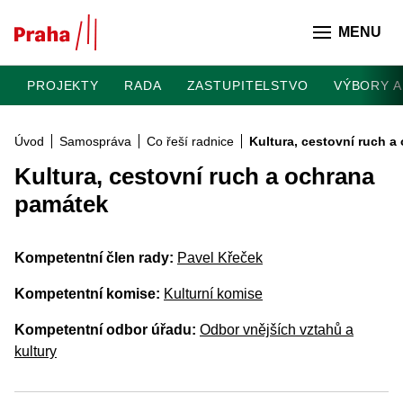
Přeskočit na hlavní obsah
MENU
PROJEKTY
RADA
ZASTUPITELSTVO
VÝBORY A
Úvod
Samospráva
Co řeší radnice
Kultura, cestovní ruch 
Kultura, cestovní ruch a ochrana
památek
Kompetentní člen rady:
Pavel Křeček
Kompetentní komise:
Kulturní komise
Kompetentní odbor úřadu:
Odbor vnějších vztahů a
kultury