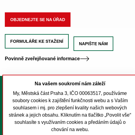
OBJEDNEJTE SE NA ÚŘAD
FORMULÁŘE KE STAŽENÍ
NAPIŠTE NÁM
Povinně zveřejňované informace
Na vašem soukromí nám záleží
Tisk stránky
My, Městská část Praha 3, IČO 00063517, používáme
Mapa stránek
soubory cookies k zajištění funkčnosti webu a s Vaším
Prohlášení o přístupnosti
souhlasem i mj. pro zlepšení kvality našich webových
Nastavení cookies
stránek a jejich obsahu. Kliknutím na tlačítko „Povolit vše“
souhlasíte s využívaním cookies a předáním údajů o
O MČ Praha 3
chování na webu.
Pro média