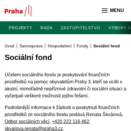
Přeskočit na hlavní obsah
MENU
PROJEKTY
RADA
ZASTUPITELSTVO
VÝBORY A
Úvod
Samospráva
Hospodaření
Fondy
Sociální fond
Sociální fond
Účelem sociálního fondu je poskytování finančních
prostředků na pomoc obyvatelům Prahy 3, kteří se ocitli v
akutní, mimořádně nepříznivé zdravotní či sociální situaci a
vyčerpali veškeré možnosti jejího řešení.
Podrobnější informace k žádosti o poskytnutí finančních
prostředků ze sociálního fondu podává Renata Škvárová,
Odbor sociálních věcí
,
+420 222 116 462
,
skvarova.renata@praha3.cz
.