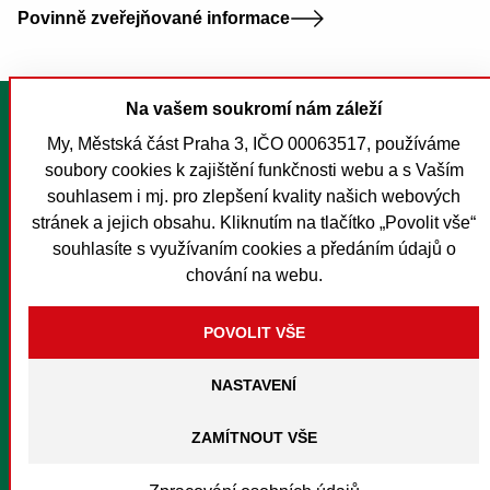
Povinně zveřejňované informace
Na vašem soukromí nám záleží
Tisk stránky
My, Městská část Praha 3, IČO 00063517, používáme
Mapa stránek
soubory cookies k zajištění funkčnosti webu a s Vaším
Prohlášení o přístupnosti
souhlasem i mj. pro zlepšení kvality našich webových
Nastavení cookies
stránek a jejich obsahu. Kliknutím na tlačítko „Povolit vše“
souhlasíte s využívaním cookies a předáním údajů o
O MČ Praha 3
chování na webu.
Pro média
Kontakty
Foreign Citizens
NASTAVENÍ
Textový hovor s přepisem
Instagram
Facebook
Youtube
Soundcloud
Spotify
RSS
© Městská část Praha 3