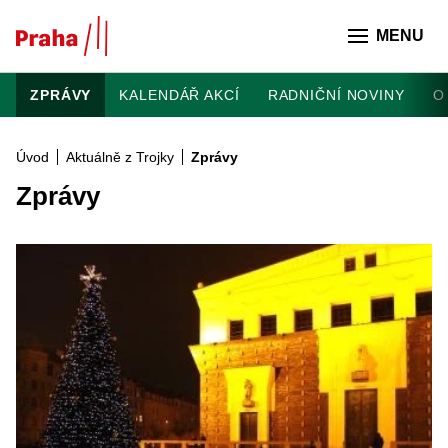
Přeskočit na hlavní obsah
MENU
ZPRÁVY
KALENDÁŘ AKCÍ
RADNIČNÍ NOVINY
O
Úvod
Aktuálně z Trojky
Zprávy
Zprávy