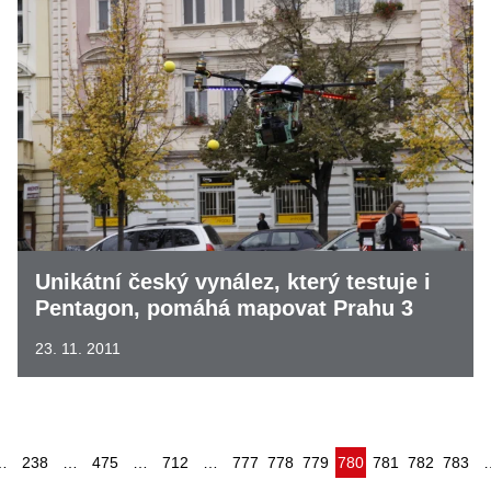
Unikátní český vynález, který testuje i
Pentagon, pomáhá mapovat Prahu 3
23. 11. 2011
(aktuální)
…
238
…
475
…
712
…
777
778
779
780
781
782
783