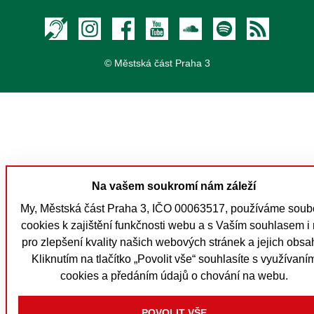
Textový hovor s přepisem
Instagram
Facebook
Youtube
Soundcloud
Spotify
RSS
© Městská část Praha 3
Na vašem soukromí nám záleží
My, Městská část Praha 3, IČO 00063517, používáme soub
cookies k zajištění funkčnosti webu a s Vaším souhlasem i 
pro zlepšení kvality našich webových stránek a jejich obsa
Kliknutím na tlačítko „Povolit vše“ souhlasíte s využívaní
cookies a předáním údajů o chování na webu.