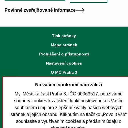
Povinně zveřejňované informace
Tisk stránky
Mapa stránek
Prohlášení o přístupnosti
Nastavení cookies
O MČ Praha 3
Pro média
Na vašem soukromí nám záleží
Kontakty
My, Městská část Praha 3, IČO 00063517, používáme
Foreign Citizens
soubory cookies k zajištění funkčnosti webu a s Vaším
souhlasem i mj. pro zlepšení kvality našich webových
stránek a jejich obsahu. Kliknutím na tlačítko „Povolit vše“
Textový hovor s přepisem
Instagram
Facebook
Youtube
Soundcloud
Spotify
RSS
souhlasíte s využívaním cookies a předáním údajů o