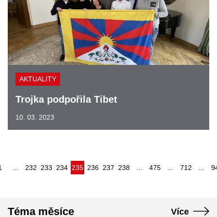
AKTUALITY
Trojka podpořila Tibet
10. 03. 2023
(aktuální)
1
…
232
233
234
235
236
237
238
…
475
…
712
…
9
Téma měsíce
Více