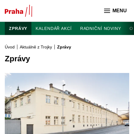
Přeskočit na hlavní obsah
MENU
ZPRÁVY
KALENDÁŘ AKCÍ
RADNIČNÍ NOVINY
O
Úvod
Aktuálně z Trojky
Zprávy
Zprávy