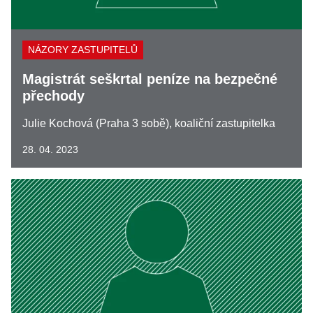
NÁZORY ZASTUPITELŮ
Magistrát seškrtal peníze na bezpečné
přechody
Julie Kochová (Praha 3 sobě), koaliční zastupitelka
28. 04. 2023