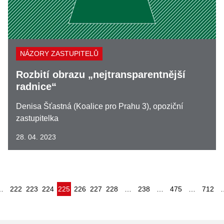
NÁZORY ZASTUPITELŮ
Rozbití obrazu „nejtransparentnější
radnice“
Denisa Šťastná (Koalice pro Prahu 3), opoziční
zastupitelka
28. 04. 2023
(aktuální)
…
222
223
224
225
226
227
228
…
238
…
475
…
712