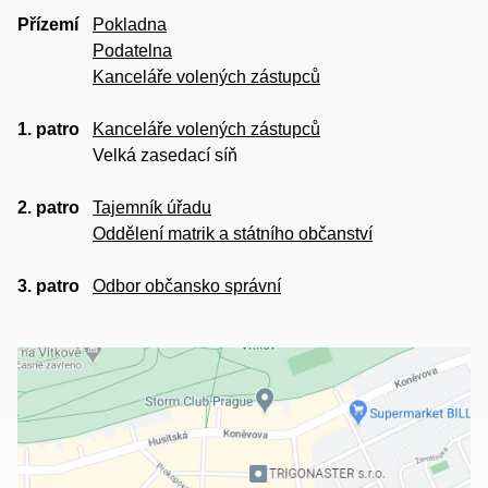
Přízemí
Pokladna
Podatelna
Kanceláře volených zástupců
1. patro
Kanceláře volených zástupců
Velká zasedací síň
2. patro
Tajemník úřadu
Oddělení matrik a státního občanství
3. patro
Odbor občansko správní