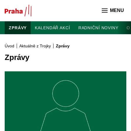
Přeskočit na hlavní obsah
MENU
ZPRÁVY
KALENDÁŘ AKCÍ
RADNIČNÍ NOVINY
O
Úvod
Aktuálně z Trojky
Zprávy
Zprávy