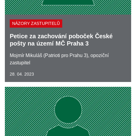
NÁZORY ZASTUPITELŮ
Petice za zachování poboček České
pošty na území MČ Praha 3
Mojmír Mikuláš (Patrioti pro Prahu 3), opoziční
zastupitel
28. 04. 2023