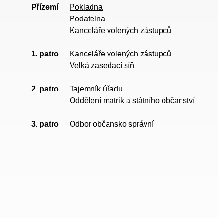
Přízemí
Pokladna
Podatelna
Kanceláře volených zástupců
1. patro
Kanceláře volených zástupců
Velká zasedací síň
2. patro
Tajemník úřadu
Oddělení matrik a státního občanství
3. patro
Odbor občansko správní