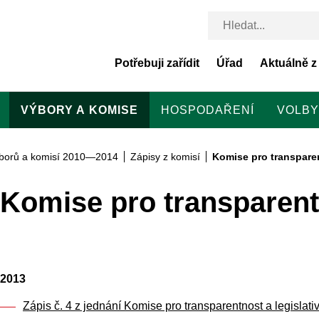
Potřebuji zařídit
Úřad
Aktuálně z
VÝBORY A KOMISE
HOSPODAŘENÍ
VOLBY
výborů a komisí 2010—2014
Zápisy z komisí
Komise pro transparen
Komise pro transparentn
2013
Zápis č. 4 z jednání Komise pro transparentnost a legislat