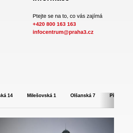
Ptejte se na to, co vás zajímá
+420 800 163 163
infocentrum@praha3.cz
ská 14
Milešovská 1
Olšanská 7
Přemyslov