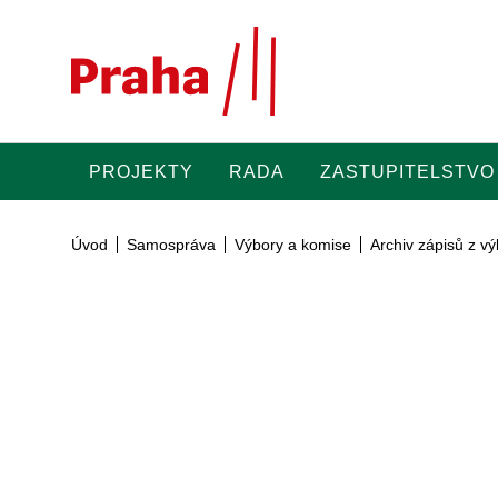
Přeskočit na hlavní obsah
PROJEKTY
RADA
ZASTUPITELSTVO
Úvod
Samospráva
Výbory a komise
Archiv zápisů z 