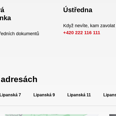
vá
Ústředna
nka
Když nevíte, kam zavolat
+420 222 116 111
úředních dokumentů
a adresách
Lipanská 7
Lipanská 9
Lipanská 11
Lipan