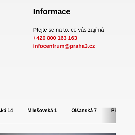
Informace
Ptejte se na to, co vás zajímá
+420 800 163 163
infocentrum@praha3.cz
ská 14
Milešovská 1
Olšanská 7
Přemyslov