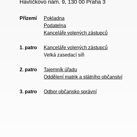
Havlíčkovo nám. 9, 130 00 Praha 3
Přízemí
Pokladna
Podatelna
Kanceláře volených zástupců
1. patro
Kanceláře volených zástupců
Velká zasedací síň
2. patro
Tajemník úřadu
Oddělení matrik a státního občanství
3. patro
Odbor občansko správní