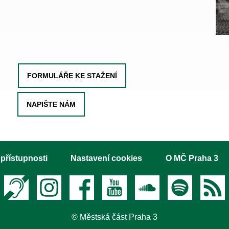
FORMULÁŘE KE STAŽENÍ
NAPIŠTE NÁM
 přístupnosti
Nastavení cookies
O MČ Praha 3
Textový hovor s přepisem
Instagram
Facebook
Youtube
Soundcloud
Spotify
RS
© Městská část Praha 3