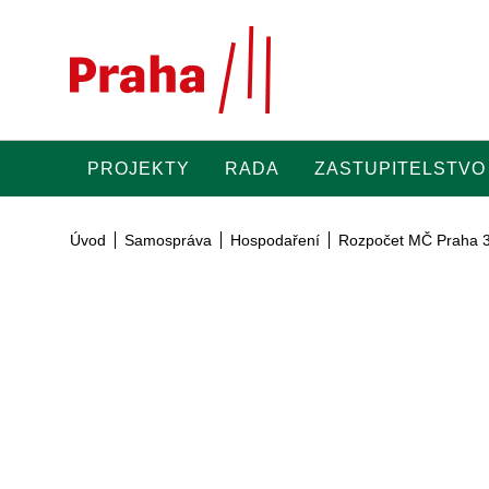
Přeskočit na hlavní obsah
PROJEKTY
RADA
ZASTUPITELSTVO
Úvod
Samospráva
Hospodaření
Rozpočet MČ Praha 