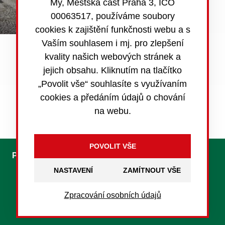
My, Městská část Praha 3, IČO
00063517, používáme soubory
cookies k zajištění funkčnosti webu a s
Vaším souhlasem i mj. pro zlepšení
kvality našich webových stránek a
jejich obsahu. Kliknutím na tlačítko
„Povolit vše“ souhlasíte s využívaním
Povinně zveřejňované informace
cookies a předáním údajů o chování
na webu.
Pro média
Kontakty
Foreign Citizens
NASTAVENÍ
S
Zpracování osobních údajů