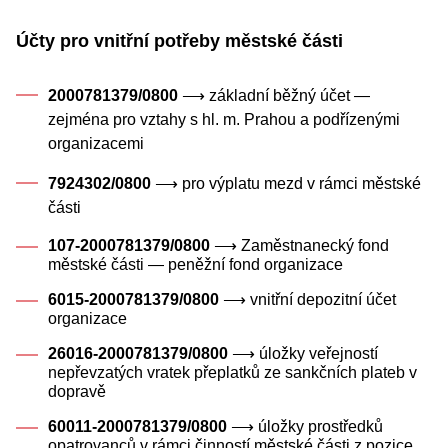
Účty pro vnitřní potřeby městské části
2000781379/0800
⟶ základní běžný účet —
zejména pro vztahy s hl. m. Prahou a podřízenými
organizacemi
7924302/0800
⟶ pro výplatu mezd v rámci městské
části
107-2000781379/0800
⟶ Zaměstnanecký fond
městské části — peněžní fond organizace
6015-2000781379/0800
⟶ vnitřní depozitní účet
organizace
26016-2000781379/0800
⟶ úložky veřejností
nepřevzatých vratek přeplatků ze sankčních plateb v
dopravě
60011-2000781379/0800
⟶ úložky prostředků
opatrovanců v rámci činností městské části z pozice