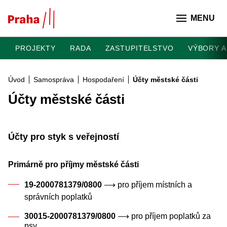
Přeskočit na hlavní obsah
MENU
PROJEKTY
RADA
ZASTUPITELSTVO
VÝBORY A
Úvod
Samospráva
Hospodaření
Účty městské části
Účty městské části
Účty pro styk s veřejností
Primárně pro příjmy městské části
19-2000781379/0800
⟶ pro příjem místních a
správních poplatků
30015-2000781379/0800
⟶ pro příjem poplatků za
psy