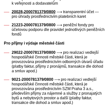
k veřejnosti a dodavatelům
20028-2000781379/0800
⟶ transparentní účet —
pro úhrady prostřednictvím platebních karet
21223-2000781379/0800
⟶ peněžní fondy pro
účelovou podporu dle pravidel jednotlivých peněžních
fondů
Pro příjmy i výdaje městské části
29022-2000781379/0800
⟶ pro realizaci vedlejší
hospodářské činnosti městské části, která je
provozována prostřednictvím odborných útvarů úřadu
(platby faktur, příjmy z pronájmů, transakce dle dohod
a smluv apod.)
9021-2000781379/0800
⟶ pro realizaci vedlejší
hospodářské činnosti městské části, která je
provozována prostřednictvím SZM Praha 3 a.s.,
především příjmy za nájemné a služby z pronajatých
bytů a nebytových prostor a další (platby faktur,
transakce dle dohod a smluv apod.)