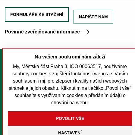
FORMULÁŘE KE STAŽENÍ
NAPIŠTE NÁM
Povinně zveřejňované informace
Na vašem soukromí nám záleží
Tisk stránky
My, Městská část Praha 3, IČO 00063517, používáme
Mapa stránek
soubory cookies k zajištění funkčnosti webu a s Vaším
Prohlášení o přístupnosti
souhlasem i mj. pro zlepšení kvality našich webových
Nastavení cookies
stránek a jejich obsahu. Kliknutím na tlačítko „Povolit vše“
souhlasíte s využívaním cookies a předáním údajů o
O MČ Praha 3
chování na webu.
Pro média
Kontakty
Foreign Citizens
NASTAVENÍ