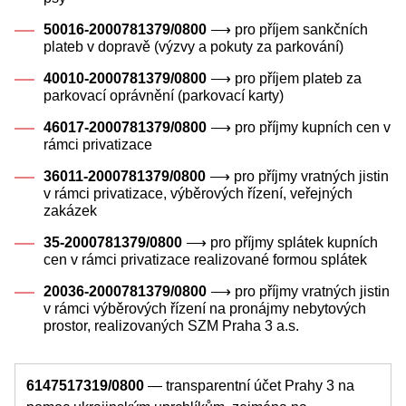
50016-2000781379/0800
⟶ pro příjem sankčních
plateb v dopravě (výzvy a pokuty za parkování)
40010-2000781379/0800
⟶ pro příjem plateb za
parkovací oprávnění (parkovací karty)
46017-2000781379/0800
⟶ pro příjmy kupních cen v
rámci privatizace
36011-2000781379/0800
⟶ pro příjmy vratných jistin
v rámci privatizace, výběrových řízení, veřejných
zakázek
35-2000781379/0800
⟶ pro příjmy splátek kupních
cen v rámci privatizace realizované formou splátek
20036-2000781379/0800
⟶ pro příjmy vratných jistin
v rámci výběrových řízení na pronájmy nebytových
prostor, realizovaných SZM Praha 3 a.s.
6147517319/0800
— transparentní účet Prahy 3 na