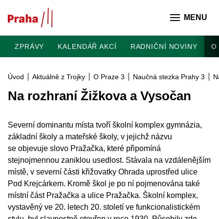
Přeskočit na hlavní obsah
MENU
ZPRÁVY
KALENDÁŘ AKCÍ
RADNIČNÍ NOVINY
O
Úvod
Aktuálně z Trojky
O Praze 3
Naučná stezka Prahy 3
N
Na rozhraní Žižkova a Vysočan
Severní dominantu místa tvoří školní komplex gymnázia,
základní školy a mateřské školy, v jejichž názvu
se objevuje slovo Pražačka, které připomíná
stejnojmennou zaniklou usedlost. Stávala na vzdálenějším
místě, v severní části křižovatky Ohrada uprostřed ulice
Pod Krejcárkem. Kromě škol je po ní pojmenována také
místní část Pražačka a ulice Pražačka. Školní komplex,
vystavěný ve 20. letech 20. století ve funkcionalistickém
stylu, byl slavnostně otevřen v roce 1930. Působily zde