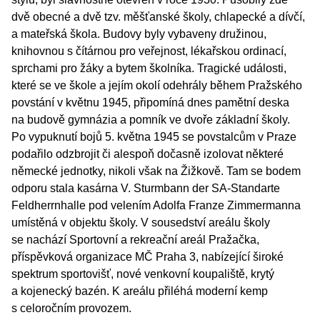
dvě obecné a dvě tzv. měšťanské školy, chlapecké a dívčí,
a mateřská škola. Budovy byly vybaveny družinou,
knihovnou s čítárnou pro veřejnost, lékařskou ordinací,
sprchami pro žáky a bytem školníka. Tragické události,
které se ve škole a jejím okolí odehrály během Pražského
povstání v květnu 1945, připomíná dnes pamětní deska
na budově gymnázia a pomník ve dvoře základní školy.
Po vypuknutí bojů 5. května 1945 se povstalcům v Praze
podařilo odzbrojit či alespoň dočasně izolovat některé
německé jednotky, nikoli však na Žižkově. Tam se bodem
odporu stala kasárna V. Sturmbann der SA-Standarte
Feldherrnhalle pod velením Adolfa Franze Zimmermanna
umístěná v objektu školy. V sousedství areálu školy
se nachází Sportovní a rekreační areál Pražačka,
příspěvková organizace MČ Praha 3, nabízející široké
spektrum sportovišť, nové venkovní koupaliště, krytý
a kojenecký bazén. K areálu přiléhá moderní kemp
s celoročním provozem.