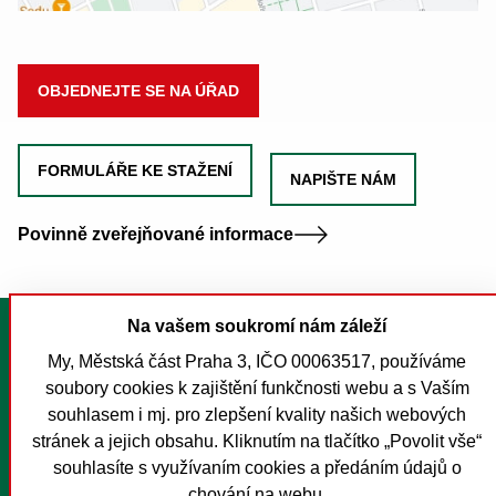
OBJEDNEJTE SE NA ÚŘAD
FORMULÁŘE KE STAŽENÍ
NAPIŠTE NÁM
Povinně zveřejňované informace
Na vašem soukromí nám záleží
Tisk stránky
My, Městská část Praha 3, IČO 00063517, používáme
Mapa stránek
soubory cookies k zajištění funkčnosti webu a s Vaším
Prohlášení o přístupnosti
souhlasem i mj. pro zlepšení kvality našich webových
Nastavení cookies
stránek a jejich obsahu. Kliknutím na tlačítko „Povolit vše“
souhlasíte s využívaním cookies a předáním údajů o
O MČ Praha 3
chování na webu.