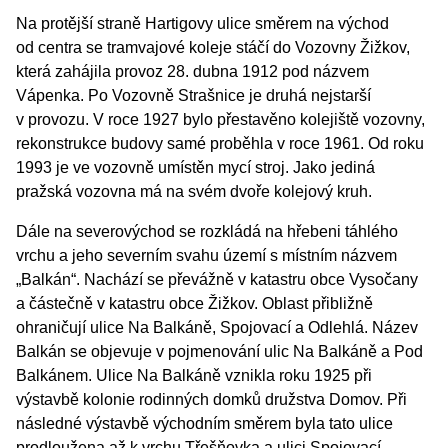
Na protější straně Hartigovy ulice směrem na východ
od centra se tramvajové koleje stáčí do Vozovny Žižkov,
která zahájila provoz 28. dubna 1912 pod názvem
Vápenka. Po Vozovně Strašnice je druhá nejstarší
v provozu. V roce 1927 bylo přestavěno kolejiště vozovny,
rekonstrukce budovy samé proběhla v roce 1961. Od roku
1993 je ve vozovně umístěn mycí stroj. Jako jediná
pražská vozovna má na svém dvoře kolejový kruh.
Dále na severovýchod se rozkládá na hřebeni táhlého
vrchu a jeho severním svahu území s místním názvem
„Balkán“. Nachází se převážně v katastru obce Vysočany
a částečně v katastru obce Žižkov. Oblast přibližně
ohraničují ulice Na Balkáně, Spojovací a Odlehlá. Název
Balkán se objevuje v pojmenování ulic Na Balkáně a Pod
Balkánem. Ulice Na Balkáně vznikla roku 1925 při
výstavbě kolonie rodinných domků družstva Domov. Při
následné výstavbě východním směrem byla tato ulice
prodloužena až k vrchu Třešňovka a ulici Spojovací,