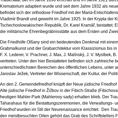
Krematorium adaptiert wurde und seit dem Jahre 1932 als neue
befindet sich der orthodoxe Friedhof mit der Mariä-Entschlafen
Vladimír Brandt und geweiht im Jahre 1925. In der Krypta der Ki
Tschechoslowakischen Republik, Dr. Karel Kramář, bestattet. E
die militärische Ehrenbegräbnisstätte aus dem Ersten und Zwei
Die Friedhöfe Olšany sind ein bedeutendes Denkmal mit einem
Grabmalkunst und der Grabarchitektur vom Klassizismus bis in di
F. X. Lederer, V. Prachner, J. Max, J. Malínský, J. V. Myslbek, B.
vertreten. Unter den hier Bestatteten befinden sich zahlreiche
unterschiedlichsten Bereichen des öffentlichen Lebens, unter
Jaroslav Ježek, Vertreter der Wissenschaft, der Kultur, der Polit
An den 2. Gemeindefriedhof knüpft der Neue jüdische Friedhof 
Alte jüdische Friedhof in Žižkov in der Fibich-Straße (Fibichov
heutigen Mahler-Park (Mahlerovy sady) erhalten blieb. Der Tr
Taharahaus für die Bestattungszeremonien, die Verwaltungs- 
Friedhof wurden im Stil der Neurenaissance errichtet. Den Tra
den meistbesuchten Orten gehört das Grab des Schriftstellers Fra