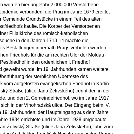
n wurden hier ungefähr 2 000 000 Verstorbene
tepidemie verbunden, die Prag im Jahre 1679 ereilte,
ger Gemeinde Grundstücke in einem Teil des alten
tfriedhofs kaufte. Die Körper der Verstorbenen
iner Filialkirche des römisch-katholischen
stseuche in den Jahren 1713-14 machte die
als Bestattungen innerhalb Prags verboten wurden,
chen Friedhofs für die am rechten Ufer der Moldau
estfriedhof in den ordentlichen I. Friedhof
nd geweiht wurde. Im 19. Jahrhundert kamen weitere
Überführung der sterblichen Überreste des
k vom aufgelösten evangelischen Friedhof in Karlín
ský-Straße (ulice Jana Želivského) trennt den in der
de, und den 2. Gemeindefriedhof, wo im Jahre 1917
sich in der Vinohradská ulice. Der Eingang beim IV.
im 19. Jahrhundert, der Haupteingang aus dem Jahre
m Jahre 1884 errichtete und im Jahre 1928 umgebaute
Jan-Želivský-Straße (ulice Jana Želivského), führt zum
ch den Architekten František Nevole zum ersten Prager