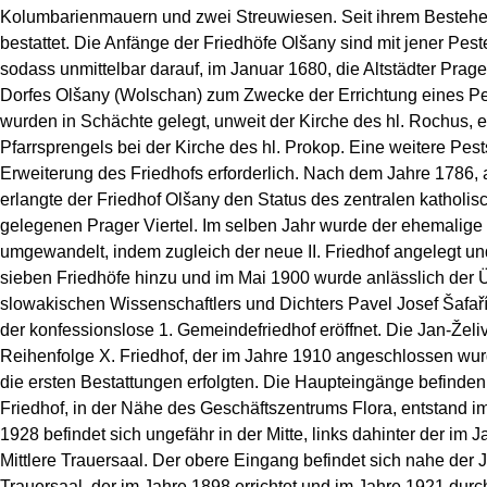
Kolumbarienmauern und zwei Streuwiesen. Seit ihrem Bestehe
bestattet. Die Anfänge der Friedhöfe Olšany sind mit jener Pes
sodass unmittelbar darauf, im Januar 1680, die Altstädter Pra
Dorfes Olšany (Wolschan) zum Zwecke der Errichtung eines Pes
wurden in Schächte gelegt, unweit der Kirche des hl. Rochus, e
Pfarrsprengels bei der Kirche des hl. Prokop. Eine weitere Pe
Erweiterung des Friedhofs erforderlich. Nach dem Jahre 1786, 
erlangte der Friedhof Olšany den Status des zentralen katholis
gelegenen Prager Viertel. Im selben Jahr wurde der ehemalige P
umgewandelt, indem zugleich der neue II. Friedhof angelegt u
sieben Friedhöfe hinzu und im Mai 1900 wurde anlässlich der 
slowakischen Wissenschaftlers und Dichters Pavel Josef Šafaří
der konfessionslose 1. Gemeindefriedhof eröffnet. Die Jan-Želiv
Reihenfolge X. Friedhof, der im Jahre 1910 angeschlossen wur
die ersten Bestattungen erfolgten. Die Haupteingänge befinden 
Friedhof, in der Nähe des Geschäftszentrums Flora, entstand 
1928 befindet sich ungefähr in der Mitte, links dahinter der i
Mittlere Trauersaal. Der obere Eingang befindet sich nahe der 
Trauersaal, der im Jahre 1898 errichtet und im Jahre 1921 dur