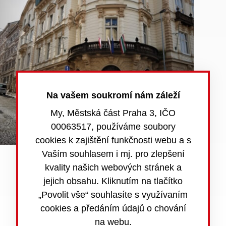
Na vašem soukromí nám záleží
My, Městská část Praha 3, IČO
00063517, používáme soubory
cookies k zajištění funkčnosti webu a s
Vaším souhlasem i mj. pro zlepšení
kvality našich webových stránek a
jejich obsahu. Kliknutím na tlačítko
„Povolit vše“ souhlasíte s využívaním
Povinně zveřejňované informace
cookies a předáním údajů o chování
na webu.