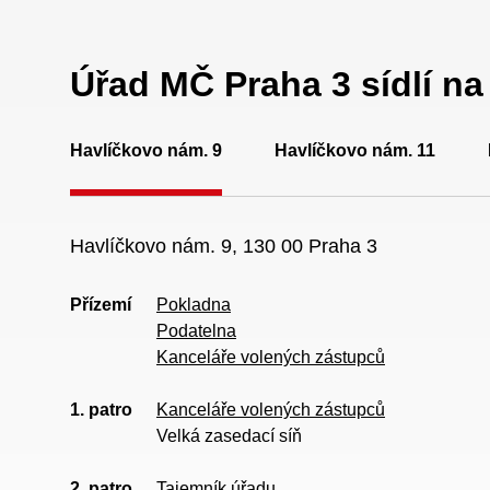
Úřad MČ Praha 3 sídlí n
Havlíčkovo nám. 9
Havlíčkovo nám. 11
Havlíčkovo nám. 9, 130 00 Praha 3
Přízemí
Pokladna
Podatelna
Kanceláře volených zástupců
1. patro
Kanceláře volených zástupců
Velká zasedací síň
2. patro
Tajemník úřadu