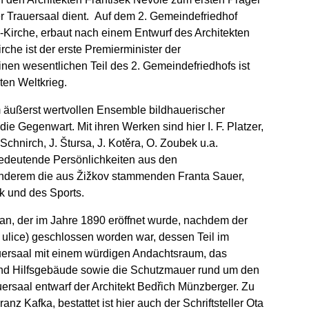
r Trauersaal dient. Auf dem 2. Gemeindefriedhof
s-Kirche, erbaut nach einem Entwurf des Architekten
rche ist der erste Premierminister der
inen wesentlichen Teil des 2. Gemeindefriedhofs ist
ten Weltkrieg.
 äußerst wertvollen Ensemble bildhauerischer
e Gegenwart. Mit ihren Werken sind hier I. F. Platzer,
 Schnirch, J. Štursa, J. Kotěra, O. Zoubek u.a.
 bedeutende Persönlichkeiten aus den
 anderem die aus Žižkov stammenden Franta Sauer,
ik und des Sports.
an, der im Jahre 1890 eröffnet wurde, nachdem der
a ulice) geschlossen worden war, dessen Teil im
auersaal mit einem würdigen Andachtsraum, das
und Hilfsgebäude sowie die Schutzmauer rund um den
uersaal entwarf der Architekt Bedřich Münzberger. Zu
nz Kafka, bestattet ist hier auch der Schriftsteller Ota