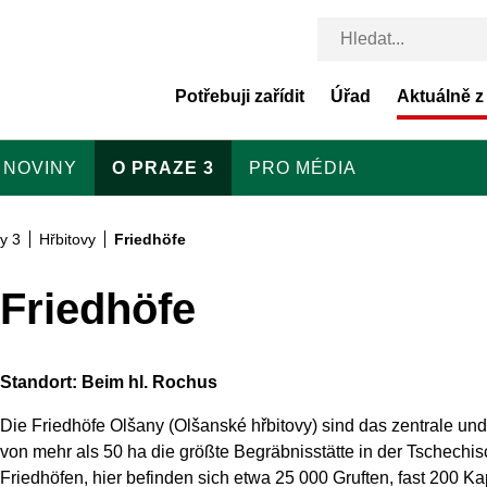
Potřebuji zařídit
Úřad
Aktuálně z
 NOVINY
O PRAZE 3
PRO MÉDIA
y 3
Hřbitovy
Friedhöfe
Friedhöfe
Standort: Beim hl. Rochus
Die Friedhöfe Olšany (Olšanské hřbitovy) sind das zentrale und
von mehr als 50 ha die größte Begräbnisstätte in der Tschech
Friedhöfen, hier befinden sich etwa 25 000 Gruften, fast 200 K