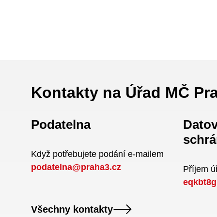
Kontakty na Úřad MČ Pr
Podatelna
Dato
schrá
Když potřebujete podání e-mailem
podatelna@praha3.cz
Příjem 
eqkbt8g
Všechny kontakty