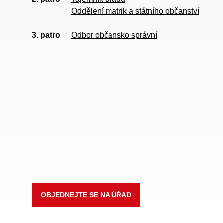
Oddělení matrik a státního občanství
3. patro
Odbor občansko správní
OBJEDNEJTE SE NA ÚŘAD