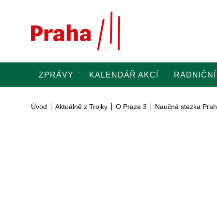
Přeskočit na hlavní obsah
ZPRÁVY
KALENDÁŘ AKCÍ
RADNIČNÍ
Úvod
Aktuálně z Trojky
O Praze 3
Naučná stezka Prah