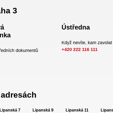
aha 3
vá
Ústředna
nka
Když nevíte, kam zavolat
+420 222 116 111
úředních dokumentů
a adresách
Lipanská 7
Lipanská 9
Lipanská 11
Lipan