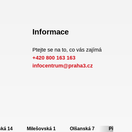
Informace
Ptejte se na to, co vás zajímá
+420 800 163 163
infocentrum@praha3.cz
ská 14
Milešovská 1
Olšanská 7
Přemyslov