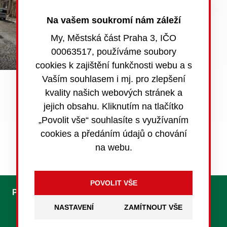
Na vašem soukromí nám záleží
My, Městská část Praha 3, IČO
00063517, používáme soubory
cookies k zajištění funkčnosti webu a s
Vaším souhlasem i mj. pro zlepšení
kvality našich webových stránek a
jejich obsahu. Kliknutím na tlačítko
„Povolit vše“ souhlasíte s využívaním
Povinně zveřejňované informace
cookies a předáním údajů o chování
na webu.
Pro média
Kontakty
Foreign Citizens
NASTAVENÍ
S