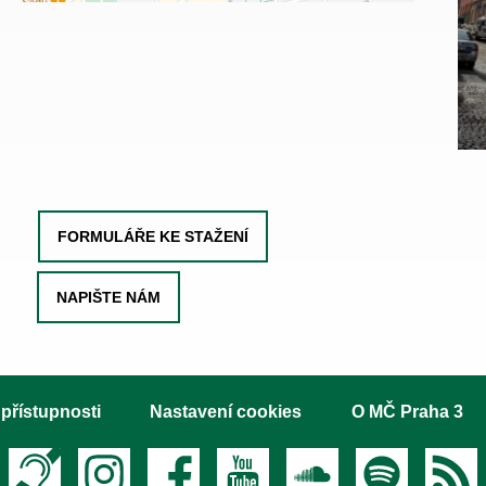
FORMULÁŘE KE STAŽENÍ
NAPIŠTE NÁM
 přístupnosti
Nastavení cookies
O MČ Praha 3
Textový hovor s přepisem
Instagram
Facebook
Youtube
Soundcloud
Spotify
RS