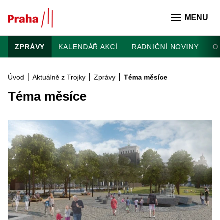
Přeskočit na hlavní obsah
MENU
ZPRÁVY
KALENDÁŘ AKCÍ
RADNIČNÍ NOVINY
O
Úvod
Aktuálně z Trojky
Zprávy
Téma měsíce
Téma měsíce