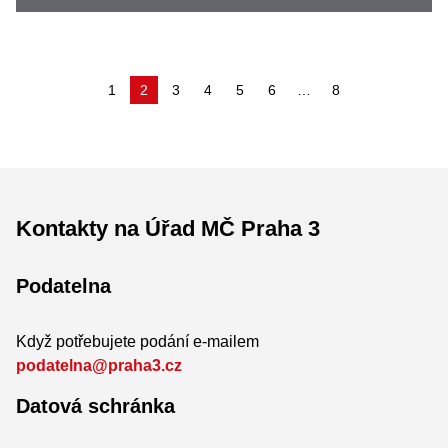
(aktuální)
1
2
3
4
5
6
…
8
Kontakty na Úřad MČ Praha 3
Podatelna
Když potřebujete podání e-mailem
podatelna@praha3.cz
Datová schránka