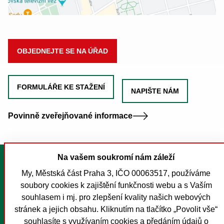
OBJEDNEJTE SE NA ÚŘAD
FORMULÁŘE KE STAŽENÍ
NAPIŠTE NÁM
Povinně zveřejňované informace
Na vašem soukromí nám záleží
Tisk stránky
My, Městská část Praha 3, IČO 00063517, používáme
Mapa stránek
soubory cookies k zajištění funkčnosti webu a s Vaším
Prohlášení o přístupnosti
souhlasem i mj. pro zlepšení kvality našich webových
Nastavení cookies
stránek a jejich obsahu. Kliknutím na tlačítko „Povolit vše“
souhlasíte s využívaním cookies a předáním údajů o