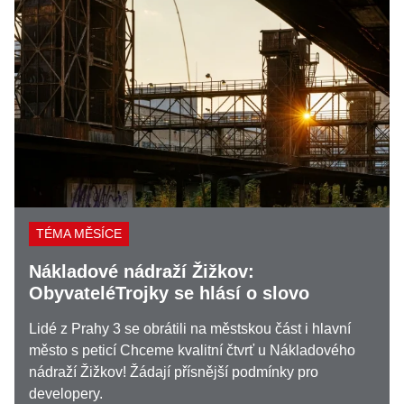
TÉMA MĚSÍCE
Nákladové nádraží Žižkov:
ObyvateléTrojky se hlásí o slovo
Lidé z Prahy 3 se obrátili na městskou část i hlavní
město s peticí Chceme kvalitní čtvrť u Nákladového
nádraží Žižkov! Žádají přísnější podmínky pro
developery.