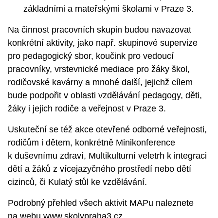
základními a mateřskými školami v Praze 3.
Na činnost pracovních skupin budou navazovat
konkrétní aktivity, jako např. skupinové supervize
pro pedagogický sbor, koučink pro vedoucí
pracovníky, vrstevnické mediace pro žáky škol,
rodičovské kavárny a mnohé další, jejichž cílem
bude podpořit v oblasti vzdělávání pedagogy, děti,
žáky i jejich rodiče a veřejnost v Praze 3.
Uskuteční se též akce otevřené odborné veřejnosti,
rodičům i dětem, konkrétně Minikonference
k duševnímu zdraví, Multikulturní veletrh k integraci
dětí a žáků z vícejazyčného prostředí nebo dětí
cizinců, či Kulatý stůl ke vzdělávání.
Podrobný přehled všech aktivit MAPu naleznete
na webu
www.skolypraha3.cz
.