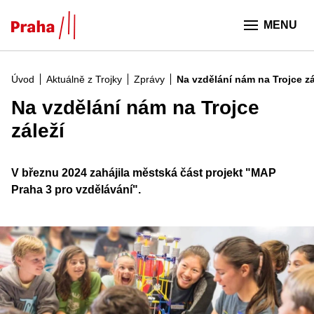
Přeskočit na hlavní obsah
MENU
Úvod
Aktuálně z Trojky
Zprávy
Na vzdělání nám na Trojce zá
Na vzdělání nám na Trojce
záleží
V březnu 2024 zahájila městská část projekt "MAP
Praha 3 pro vzdělávání".