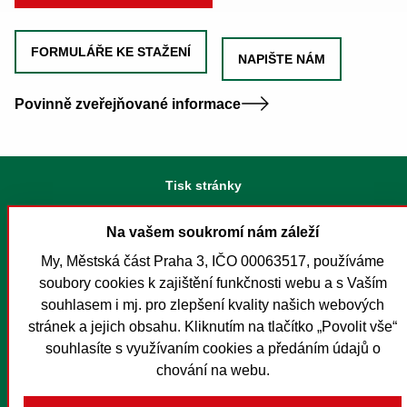
FORMULÁŘE KE STAŽENÍ
NAPIŠTE NÁM
Povinně zveřejňované informace
Tisk stránky
Mapa stránek
Na vašem soukromí nám záleží
Prohlášení o přístupnosti
My, Městská část Praha 3, IČO 00063517, používáme
Nastavení cookies
soubory cookies k zajištění funkčnosti webu a s Vaším
O MČ Praha 3
souhlasem i mj. pro zlepšení kvality našich webových
stránek a jejich obsahu. Kliknutím na tlačítko „Povolit vše“
Pro média
souhlasíte s využívaním cookies a předáním údajů o
Kontakty
chování na webu.
Foreign Citizens