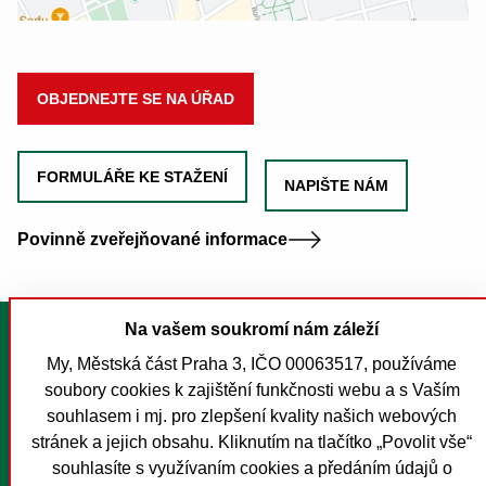
OBJEDNEJTE SE NA ÚŘAD
FORMULÁŘE KE STAŽENÍ
NAPIŠTE NÁM
Povinně zveřejňované informace
Na vašem soukromí nám záleží
Tisk stránky
My, Městská část Praha 3, IČO 00063517, používáme
Mapa stránek
soubory cookies k zajištění funkčnosti webu a s Vaším
Prohlášení o přístupnosti
souhlasem i mj. pro zlepšení kvality našich webových
Nastavení cookies
stránek a jejich obsahu. Kliknutím na tlačítko „Povolit vše“
souhlasíte s využívaním cookies a předáním údajů o
O MČ Praha 3