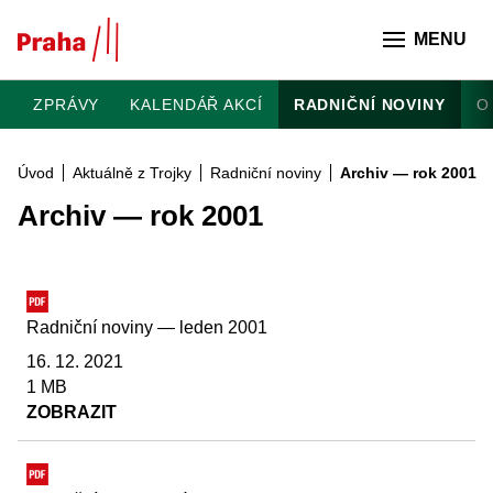
Přeskočit na hlavní obsah
MENU
ZPRÁVY
KALENDÁŘ AKCÍ
RADNIČNÍ NOVINY
O
Úvod
Aktuálně z Trojky
Radniční noviny
Archiv — rok 2001
Archiv — rok 2001
Radniční noviny — leden 2001
16. 12. 2021
1 MB
ZOBRAZIT