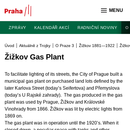
Přeskočit na hlavní obsah
MENU
ZPRÁVY
KALENDÁŘ AKCÍ
RADNIČNÍ NOVINY
O
Úvod
Aktuálně z Trojky
O Praze 3
Žižkov 1881—1922
Žižko
Žižkov Gas Plant
To facilitate lighting of its streets, the City of Prague built a
municipal gas plant on purchased land lots defined by the
later Karlova Street (today’s Seifertova) and Přemyslova
(today’s U Rajské zahrady). The gas produced in the gas
plant was used by Prague, Žižkov and Královské
Vinohrady from 1866. Žižkov was lit by electric lights from
1869 on.
The gas plant was in operation until the 1920’s. When it
closed down, a peculiar space with tanks and other