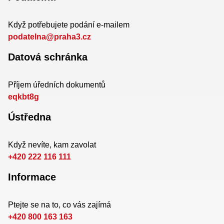
Když potřebujete podání e-mailem
podatelna@praha3.cz
Datová schránka
Příjem úředních dokumentů
eqkbt8g
Ústředna
Když nevíte, kam zavolat
+420 222 116 111
Informace
Ptejte se na to, co vás zajímá
+420 800 163 163