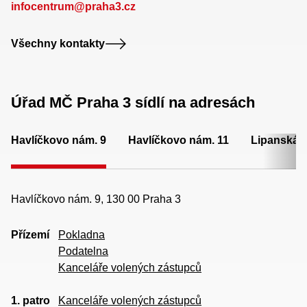
infocentrum@praha3.cz
Všechny kontakty
Úřad MČ Praha 3 sídlí na adresách
Havlíčkovo nám. 9
Havlíčkovo nám. 11
Lipanská 
Havlíčkovo nám. 9, 130 00 Praha 3
Přízemí
Pokladna
Podatelna
Kanceláře volených zástupců
1. patro
Kanceláře volených zástupců