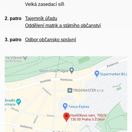
Velká zasedací síň
2. patro
Tajemník úřadu
Oddělení matrik a státního občanství
3. patro
Odbor občansko správní