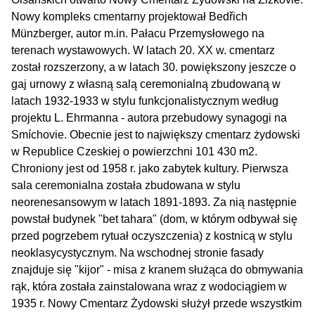
Nowy kompleks cmentarny projektował Bedřich
Münzberger, autor m.in. Pałacu Przemysłowego na
terenach wystawowych. W latach 20. XX w. cmentarz
został rozszerzony, a w latach 30. powiększony jeszcze o
gaj urnowy z własną salą ceremonialną zbudowaną w
latach 1932-1933 w stylu funkcjonalistycznym według
projektu L. Ehrmanna - autora przebudowy synagogi na
Smíchovie. Obecnie jest to największy cmentarz żydowski
w Republice Czeskiej o powierzchni 101 430 m2.
Chroniony jest od 1958 r. jako zabytek kultury. Pierwsza
sala ceremonialna została zbudowana w stylu
neorenesansowym w latach 1891-1893. Za nią następnie
powstał budynek "bet tahara" (dom, w którym odbywał się
przed pogrzebem rytuał oczyszczenia) z kostnicą w stylu
neoklasycystycznym. Na wschodnej stronie fasady
znajduje się "kijor" - misa z kranem służąca do obmywania
rąk, która została zainstalowana wraz z wodociągiem w
1935 r. Nowy Cmentarz Żydowski służył przede wszystkim