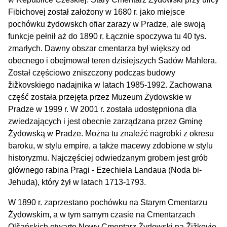
Fibichovej został założony w 1680 r. jako miejsce
pochówku żydowskch ofiar zarazy w Pradze, ale swoją
funkcje pełnił aż do 1890 r. Łącznie spoczywa tu 40 tys.
zmarłych. Dawny obszar cmentarza był większy od
obecnego i obejmował teren dzisiejszych Sadów Mahlera.
Został częściowo zniszczony podczas budowy
žižkovskiego nadajnika w latach 1985-1992. Zachowana
część została przejęta przez Muzeum Żydowskie w
Pradze w 1999 r. W 2001 r. została udostępniona dla
zwiedzających i jest obecnie zarządzana przez Gminę
Żydowską w Pradze. Można tu znaleźć nagrobki z okresu
baroku, w stylu empire, a także macewy zdobione w stylu
historyzmu. Najczęściej odwiedzanym grobem jest grób
głównego rabina Pragi - Ezechiela Landaua (Noda bi-
Jehuda), który żył w latach 1713-1793.
W 1890 r. zaprzestano pochówku na Starym Cmentarzu
Żydowskim, a w tym samym czasie na Cmentarzach
Olšańskich otwarto Nowy Cmentarz Żydowski na Žižkovie.