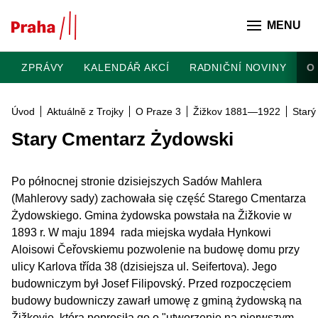
Přeskočit na hlavní obsah
MENU
ZPRÁVY
KALENDÁŘ AKCÍ
RADNIČNÍ NOVINY
O
Úvod
Aktuálně z Trojky
O Praze 3
Žižkov 1881—1922
Starý
Stary Cmentarz Żydowski
Po północnej stronie dzisiejszych Sadów Mahlera
(Mahlerovy sady) zachowała się część Starego Cmentarza
Żydowskiego. Gmina żydowska powstała na Žižkovie w
1893 r. W maju 1894 rada miejska wydała Hynkowi
Aloisowi Čeřovskiemu pozwolenie na budowę domu przy
ulicy Karlova třída 38 (dzisiejsza ul. Seifertova). Jego
budowniczym był Josef Filipovský. Przed rozpoczęciem
budowy budowniczy zawarł umowę z gminą żydowską na
Žižkovie, która poprosiła go o "utworzenie na pierwszym