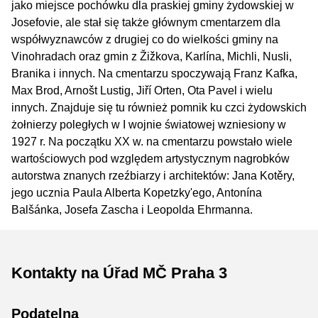
jako miejsce pochówku dla praskiej gminy żydowskiej w
Josefovie, ale stał się także głównym cmentarzem dla
współwyznawców z drugiej co do wielkości gminy na
Vinohradach oraz gmin z Žižkova, Karlína, Michli, Nusli,
Branika i innych. Na cmentarzu spoczywają Franz Kafka,
Max Brod, Arnošt Lustig, Jiří Orten, Ota Pavel i wielu
innych. Znajduje się tu również pomnik ku czci żydowskich
żołnierzy poległych w I wojnie światowej wzniesiony w
1927 r. Na początku XX w. na cmentarzu powstało wiele
wartościowych pod względem artystycznym nagrobków
autorstwa znanych rzeźbiarzy i architektów: Jana Kotěry,
jego ucznia Paula Alberta Kopetzky'ego, Antonína
Balšánka, Josefa Zascha i Leopolda Ehrmanna.
Kontakty na Úřad MČ Praha 3
Podatelna