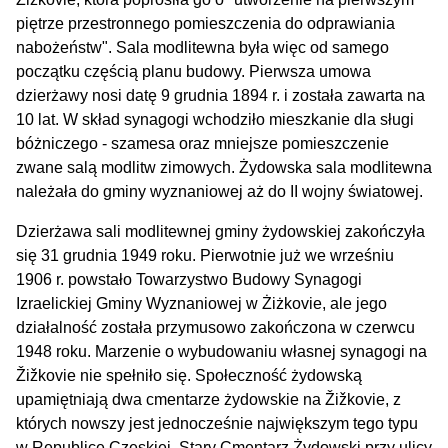
piętrze przestronnego pomieszczenia do odprawiania
nabożeństw". Sala modlitewna była więc od samego
początku częścią planu budowy. Pierwsza umowa
dzierżawy nosi datę 9 grudnia 1894 r. i została zawarta na
10 lat. W skład synagogi wchodziło mieszkanie dla sługi
bóżniczego - szamesa oraz mniejsze pomieszczenie
zwane salą modlitw zimowych. Żydowska sala modlitewna
należała do gminy wyznaniowej aż do II wojny światowej.
Dzierżawa sali modlitewnej gminy żydowskiej zakończyła
się 31 grudnia 1949 roku. Pierwotnie już we wrześniu
1906 r. powstało Towarzystwo Budowy Synagogi
Izraelickiej Gminy Wyznaniowej w Żiżkovie, ale jego
działalność została przymusowo zakończona w czerwcu
1948 roku. Marzenie o wybudowaniu własnej synagogi na
Žižkovie nie spełniło się. Społeczność żydowską
upamiętniają dwa cmentarze żydowskie na Žižkovie, z
których nowszy jest jednocześnie największym tego typu
w Republice Czeskiej. Stary Cmentarz Żydowski przy ulicy