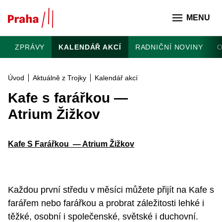
Přeskočit na hlavní obsah
MENU
ZPRÁVY
KALENDÁŘ AKCÍ
RADNIČNÍ NOVINY
O
Úvod
Aktuálně z Trojky
Kalendář akcí
Kafe s farářkou —
Atrium Žižkov
Kafe S Farářkou — Atrium Žižkov
Každou první středu v měsíci můžete přijít na Kafe s
farářem nebo farářkou a probrat záležitosti lehké i
těžké, osobní i společenské, světské i duchovní.