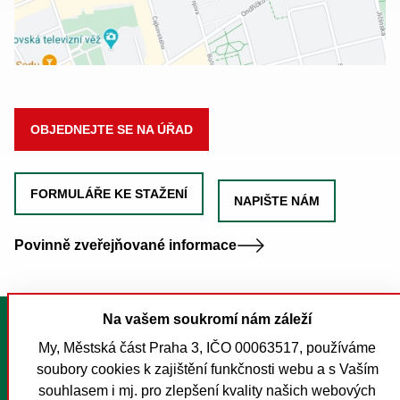
OBJEDNEJTE SE NA ÚŘAD
FORMULÁŘE KE STAŽENÍ
NAPIŠTE NÁM
Povinně zveřejňované informace
Na vašem soukromí nám záleží
Tisk stránky
My, Městská část Praha 3, IČO 00063517, používáme
Mapa stránek
soubory cookies k zajištění funkčnosti webu a s Vaším
Prohlášení o přístupnosti
souhlasem i mj. pro zlepšení kvality našich webových