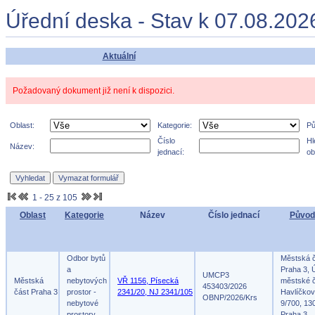
Úřední deska - Stav k 07.08.202
Aktuální
Požadovaný dokument již není k dispozici.
Oblast:
Kategorie:
Pů
Číslo
Hl
Název:
jednací:
ob
1 - 25 z 105
Oblast
Kategorie
Název
Číslo jednací
Původ
Odbor bytů
Městská 
a
Praha 3, 
UMCP3
Městská
nebytových
VŘ 1156, Písecká
městské č
453403/2026
část Praha 3
prostor -
2341/20, NJ 2341/105
Havlíčko
OBNP/2026/Krs
nebytové
9/700, 13
prostory
Praha 3