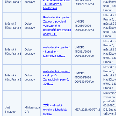
část Praha 3
dopravy
Havlíčko
- O. Havlové a
OD/1217/26/Ka
9/700, 13
Rixdorfská
Praha 3
Městská 
Rozhodnutí + opatření
Praha 3, 
Žádost o povolení
UMCP3
Městská
Odbor
městské č
vyhrazeného
450680/2026
část Praha 3
dopravy
Havlíčko
parkoviště pro vozidlo
OD/1353/26/Ka
9/700, 13
osoby ZTP
Praha 3
Městská 
Praha 3, 
rozhodnutí + opatření
UMCP3
Městská
Odbor
městské č
- kontejner -
450851/2026
část Praha 3
dopravy
Havlíčko
Dalimilova 728/19
OD/1362/26/Lo
9/700, 13
Praha 3
Městská 
rozhodnutí + opatření
Praha 3, 
UMCP3
Městská
Odbor
- výkop - V
městské č
450854/2026
část Praha 3
dopravy
Zahrádkách, parc.č.
Havlíčko
OD/1319/26/Lo
3065/19
9/700, 13
Praha 3
Ministers
životního
prostředí,
ZZŘ - městské
00164801
Jiné
Ministerstva
okruhy a Libeňská
MZP/2026/910/2742
DS: 9gsa
instituce
ČR
spojka
Vršovická