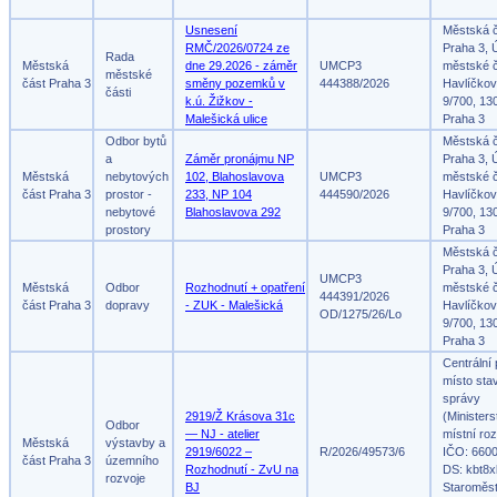
Usnesení
Městská 
RMČ/2026/0724 ze
Praha 3, 
Rada
Městská
dne 29.2026 - záměr
UMCP3
městské č
městské
část Praha 3
směny pozemků v
444388/2026
Havlíčko
části
k.ú. Žižkov -
9/700, 13
Malešická ulice
Praha 3
Odbor bytů
Městská 
a
Záměr pronájmu NP
Praha 3, 
Městská
nebytových
102, Blahoslavova
UMCP3
městské č
část Praha 3
prostor -
233, NP 104
444590/2026
Havlíčko
nebytové
Blahoslavova 292
9/700, 13
prostory
Praha 3
Městská 
Praha 3, 
UMCP3
Městská
Odbor
Rozhodnutí + opatření
městské č
444391/2026
část Praha 3
dopravy
- ZUK - Malešická
Havlíčko
OD/1275/26/Lo
9/700, 13
Praha 3
Centrální
místo sta
správy
2919/Ž Krásova 31c
(Ministers
Odbor
— NJ - atelier
místní roz
Městská
výstavby a
2919/6022 –
R/2026/49573/6
IČO: 660
část Praha 3
územního
Rozhodnutí - ZvU na
DS: kbt8x
rozvoje
BJ
Staroměs