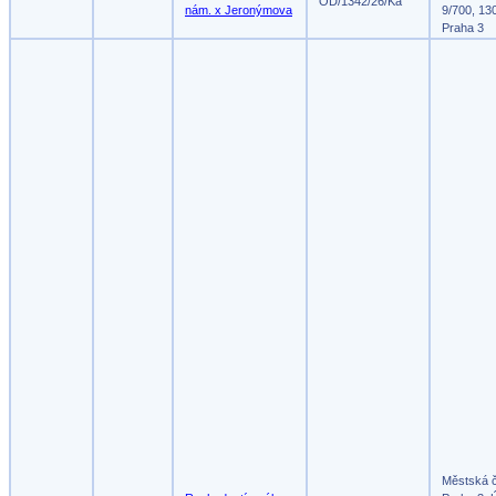
OD/1342/26/Ka
nám. x Jeronýmova
9/700, 13
Praha 3
Městská 