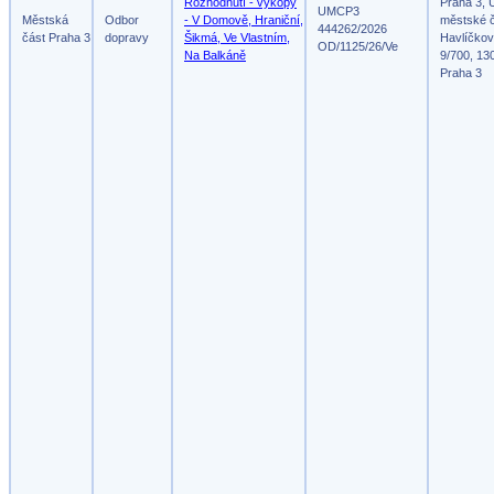
Rozhodnutí - výkopy
Praha 3, 
UMCP3
Městská
Odbor
- V Domově, Hraniční,
městské č
444262/2026
část Praha 3
dopravy
Šikmá, Ve Vlastním,
Havlíčko
OD/1125/26/Ve
Na Balkáně
9/700, 13
Praha 3