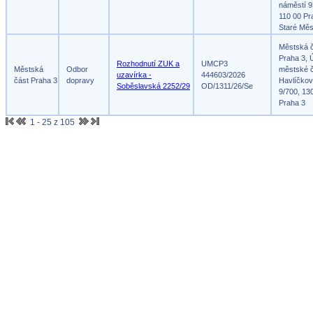
náměstí 9
110 00 Pr
Staré Měs
Městská 
Praha 3, 
Rozhodnutí ZUK a
UMCP3
Městská
Odbor
městské č
uzavírka -
444603/2026
část Praha 3
dopravy
Havlíčko
Soběslavská 2252/29
OD/1311/26/Se
9/700, 13
Praha 3
1 - 25 z 105