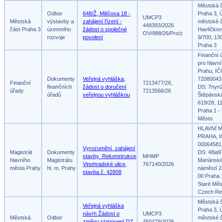
Městská 
Odbor
648/Ž, Milíčova 18 -
Praha 3, 
UMCP3
Městská
výstavby a
zahájení řízení -
městské č
448393/2026
část Praha 3
územního
žádost o společné
Havlíčko
OV/988/26/Pro/z
rozvoje
povolení
9/700, 13
Praha 3
Finanční 
pro hlavn
Prahu, IČ
Dokumenty
Veřejná vyhláška,
72080043
Finanční
7213477/26,
finančních
žádost o doručení
DS: 7nyn
úřady
7213566/26
úřadů
veřejnou vyhláškou
Štěpánsk
619/28, 1
Praha 1 -
Město
HLAVNÍ 
PRAHA, I
00064581
Vyrozumění_zahájení
Magistrát
Dokumenty
DS: 48ia9
stavby_Rekonstrukce
MHMP
hlavního
Magistrátu
Mariánsk
Vinohradské ulice,
767140/2026
města Prahy
hl. m. Prahy
náměstí 2
stavba č. 42808
00 Praha 
Staré Měs
Czech Re
Městská 
Veřejná vyhláška
Praha 3, 
návrh Žádost o
UMCP3
Městská
Odbor
městské č
změnu stanovení DZ
450479/2026