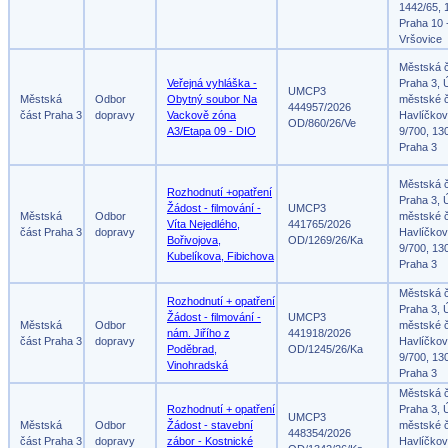
1442/65, 
Praha 10 
Vršovice
Městská 
Veřejná vyhláška -
Praha 3, 
UMCP3
Městská
Odbor
Obytný soubor Na
městské č
444957/2026
část Praha 3
dopravy
Vackově zóna
Havlíčko
OD/860/26/Ve
A3/Etapa 09 - DIO
9/700, 13
Praha 3
Městská 
Rozhodnutí +opatření
Praha 3, 
Žádost - filmování -
UMCP3
Městská
Odbor
městské č
Víta Nejedlého,
441765/2026
část Praha 3
dopravy
Havlíčko
Bořivojova,
OD/1269/26/Ka
9/700, 13
Kubelíkova, Fibichova
Praha 3
Městská 
Rozhodnutí + opatření
Praha 3, 
Žádost - filmování -
UMCP3
Městská
Odbor
městské č
nám. Jiřího z
441918/2026
část Praha 3
dopravy
Havlíčko
Poděbrad,
OD/1245/26/Ka
9/700, 13
Vinohradská
Praha 3
Městská 
Rozhodnutí + opatření
Praha 3, 
UMCP3
Městská
Odbor
Žádost - stavební
městské č
448354/2026
část Praha 3
dopravy
zábor - Kostnické
Havlíčko