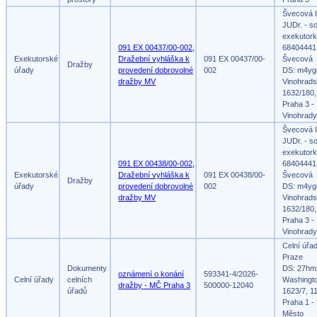
Švecová I
JUDr. - s
exekutork
091 EX 00437/00-002,
68404441,
Exekutorské
Dražební vyhláška k
091 EX 00437/00-
Švecová
Dražby
úřady
provedení dobrovolné
002
DS: m4yg
dražby MV
Vinohrad
1632/180,
Praha 3 -
Vinohrady
Švecová I
JUDr. - s
exekutork
091 EX 00438/00-002,
68404441,
Exekutorské
Dražební vyhláška k
091 EX 00438/00-
Švecová
Dražby
úřady
provedení dobrovolné
002
DS: m4yg
dražby MV
Vinohrad
1632/180,
Praha 3 -
Vinohrady
Celní úřa
Praze
Dokumenty
DS: 27hm
oznámení o konání
593341-4/2026-
Celní úřady
celních
Washingt
dražby - MČ Praha 3
500000-12040
úřadů
1623/7, 1
Praha 1 -
Město