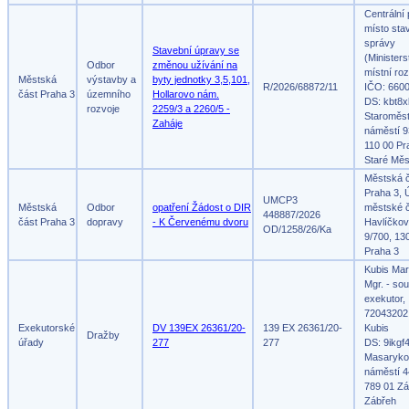
Centrální
místo sta
správy
Stavební úpravy se
(Ministers
Odbor
změnou užívání na
místní roz
Městská
výstavby a
byty jednotky 3,5,101,
R/2026/68872/11
IČO: 660
část Praha 3
územního
Hollarovo nám.
DS: kbt8x
rozvoje
2259/3 a 2260/5 -
Staroměs
Zaháje
náměstí 9
110 00 Pr
Staré Měs
Městská 
Praha 3, 
UMCP3
Městská
Odbor
opatření Žádost o DIR
městské č
448887/2026
část Praha 3
dopravy
- K Červenému dvoru
Havlíčko
OD/1258/26/Ka
9/700, 13
Praha 3
Kubis Mar
Mgr. - so
exekutor,
72043202
Exekutorské
DV 139EX 26361/20-
139 EX 26361/20-
Kubis
Dražby
úřady
277
277
DS: 9ikgf
Masaryko
náměstí 4
789 01 Zá
Zábřeh