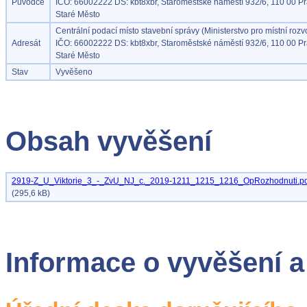
Původce
IČO: 66002222 DS: kbt8xbr, Staroměstské náměstí 932/6, 110 00 Pr
Staré Město
Centrální podací místo stavební správy (Ministerstvo pro místní rozvo
Adresát
IČO: 66002222 DS: kbt8xbr, Staroměstské náměstí 932/6, 110 00 Pr
Staré Město
Stav
Vyvěšeno
Obsah vyvěšení
2919-Z_U_Viktorie_3_-_ZvU_NJ_c._2019-1211_1215_1216_OpRozhodnuti.pd
(295,6 kB)
Informace o vyvěšení a