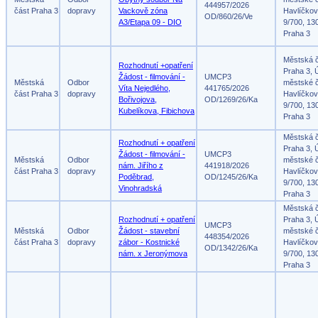
444957/2026
část Praha 3
dopravy
Vackově zóna
Havlíčko
OD/860/26/Ve
A3/Etapa 09 - DIO
9/700, 13
Praha 3
Městská 
Rozhodnutí +opatření
Praha 3, 
Žádost - filmování -
UMCP3
Městská
Odbor
městské č
Víta Nejedlého,
441765/2026
část Praha 3
dopravy
Havlíčko
Bořivojova,
OD/1269/26/Ka
9/700, 13
Kubelíkova, Fibichova
Praha 3
Městská 
Rozhodnutí + opatření
Praha 3, 
Žádost - filmování -
UMCP3
Městská
Odbor
městské č
nám. Jiřího z
441918/2026
část Praha 3
dopravy
Havlíčko
Poděbrad,
OD/1245/26/Ka
9/700, 13
Vinohradská
Praha 3
Městská 
Rozhodnutí + opatření
Praha 3, 
UMCP3
Městská
Odbor
Žádost - stavební
městské č
448354/2026
část Praha 3
dopravy
zábor - Kostnické
Havlíčko
OD/1342/26/Ka
nám. x Jeronýmova
9/700, 13
Praha 3