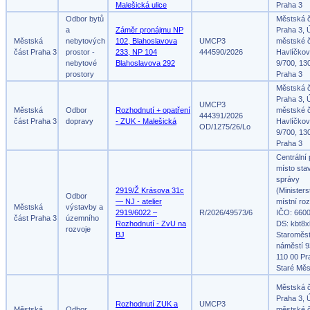
Malešická ulice
Praha 3
Odbor bytů
Městská 
a
Záměr pronájmu NP
Praha 3, 
Městská
nebytových
102, Blahoslavova
UMCP3
městské č
část Praha 3
prostor -
233, NP 104
444590/2026
Havlíčko
nebytové
Blahoslavova 292
9/700, 13
prostory
Praha 3
Městská 
Praha 3, 
UMCP3
Městská
Odbor
Rozhodnutí + opatření
městské č
444391/2026
část Praha 3
dopravy
- ZUK - Malešická
Havlíčko
OD/1275/26/Lo
9/700, 13
Praha 3
Centrální
místo sta
správy
2919/Ž Krásova 31c
(Ministers
Odbor
— NJ - atelier
místní roz
Městská
výstavby a
2919/6022 –
R/2026/49573/6
IČO: 660
část Praha 3
územního
Rozhodnutí - ZvU na
DS: kbt8x
rozvoje
BJ
Staroměs
náměstí 9
110 00 Pr
Staré Měs
Městská 
Praha 3, 
Rozhodnutí ZUK a
UMCP3
Městská
Odbor
městské č