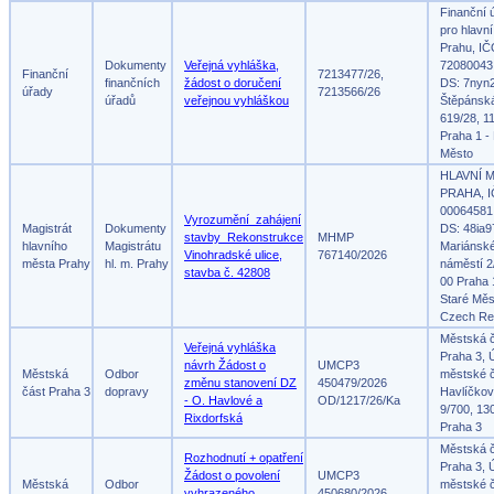
Finanční 
pro hlavn
Prahu, IČ
Dokumenty
Veřejná vyhláška,
72080043
Finanční
7213477/26,
finančních
žádost o doručení
DS: 7nyn
úřady
7213566/26
úřadů
veřejnou vyhláškou
Štěpánsk
619/28, 1
Praha 1 -
Město
HLAVNÍ 
PRAHA, I
00064581
Vyrozumění_zahájení
Magistrát
Dokumenty
DS: 48ia9
stavby_Rekonstrukce
MHMP
hlavního
Magistrátu
Mariánsk
Vinohradské ulice,
767140/2026
města Prahy
hl. m. Prahy
náměstí 2
stavba č. 42808
00 Praha 
Staré Měs
Czech Re
Městská 
Veřejná vyhláška
Praha 3, 
návrh Žádost o
UMCP3
Městská
Odbor
městské č
změnu stanovení DZ
450479/2026
část Praha 3
dopravy
Havlíčko
- O. Havlové a
OD/1217/26/Ka
9/700, 13
Rixdorfská
Praha 3
Městská 
Rozhodnutí + opatření
Praha 3, 
Žádost o povolení
UMCP3
Městská
Odbor
městské č
vyhrazeného
450680/2026