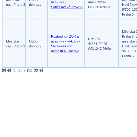
uzavírka -
444603/2026
část Praha 3
dopravy
Havlíčko
Soběslavská 2252/29
OD/1311/26/Se
9/700, 13
Praha 3
Městská 
Rozhodnutí ZUK a
Praha 3, 
UMCP3
Městská
Odbor
uzavírka - výkopy -
městské č
441811/2026
část Praha 3
dopravy
Sladkovského
Havlíčko
OD/1247/26/Se
náměstí a Krásova
9/700, 13
Praha 3
1 - 25 z 110