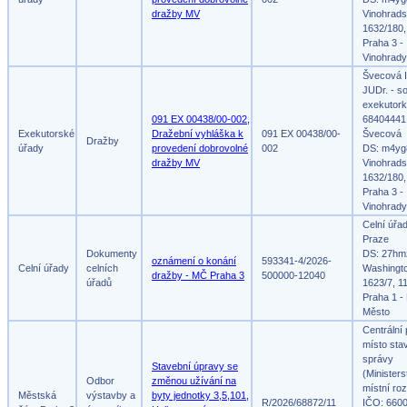
dražby MV
Vinohrad
1632/180,
Praha 3 -
Vinohrady
Švecová I
JUDr. - s
exekutork
091 EX 00438/00-002,
68404441,
Exekutorské
Dražební vyhláška k
091 EX 00438/00-
Švecová
Dražby
úřady
provedení dobrovolné
002
DS: m4yg
dražby MV
Vinohrad
1632/180,
Praha 3 -
Vinohrady
Celní úřa
Praze
Dokumenty
DS: 27hm
oznámení o konání
593341-4/2026-
Celní úřady
celních
Washingt
dražby - MČ Praha 3
500000-12040
úřadů
1623/7, 1
Praha 1 -
Město
Centrální
místo sta
správy
Stavební úpravy se
(Ministers
Odbor
změnou užívání na
místní roz
Městská
výstavby a
byty jednotky 3,5,101,
R/2026/68872/11
IČO: 660