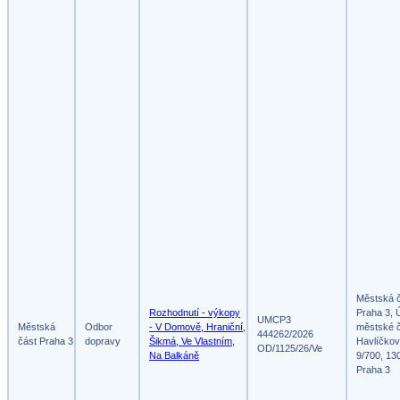
Městská 
Rozhodnutí - výkopy
Praha 3, 
UMCP3
Městská
Odbor
- V Domově, Hraniční,
městské č
444262/2026
část Praha 3
dopravy
Šikmá, Ve Vlastním,
Havlíčko
OD/1125/26/Ve
Na Balkáně
9/700, 13
Praha 3