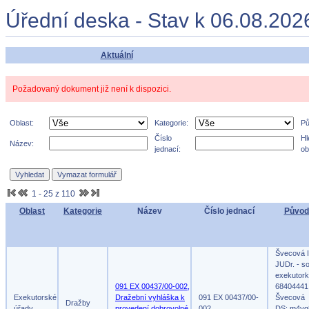
Úřední deska - Stav k 06.08.202
Aktuální
Požadovaný dokument již není k dispozici.
Oblast:
Kategorie:
Pů
Číslo
Hl
Název:
jednací:
ob
1 - 25 z 110
Oblast
Kategorie
Název
Číslo jednací
Původ
Švecová I
JUDr. - s
exekutork
091 EX 00437/00-002,
68404441,
Exekutorské
Dražební vyhláška k
091 EX 00437/00-
Švecová
Dražby
úřady
provedení dobrovolné
002
DS: m4yg