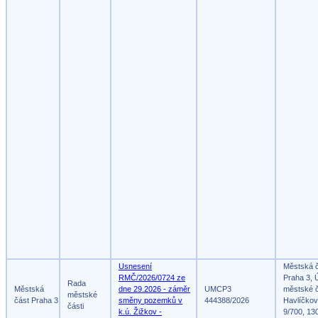
Usnesení
Městská 
RMČ/2026/0724 ze
Praha 3, 
Rada
Městská
dne 29.2026 - záměr
UMCP3
městské č
městské
část Praha 3
směny pozemků v
444388/2026
Havlíčko
části
k.ú. Žižkov -
9/700, 13