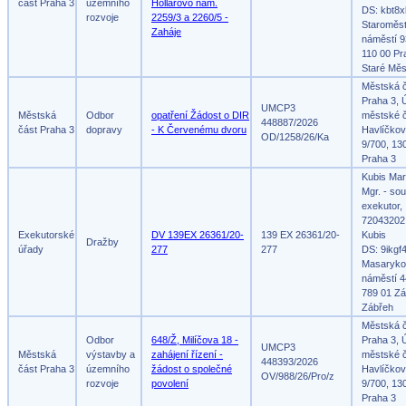
část Praha 3
územního
Hollarovo nám.
DS: kbt8x
rozvoje
2259/3 a 2260/5 -
Staroměs
Zaháje
náměstí 9
110 00 Pr
Staré Měs
Městská 
Praha 3, 
UMCP3
Městská
Odbor
opatření Žádost o DIR
městské č
448887/2026
část Praha 3
dopravy
- K Červenému dvoru
Havlíčko
OD/1258/26/Ka
9/700, 13
Praha 3
Kubis Mar
Mgr. - so
exekutor,
72043202
Exekutorské
DV 139EX 26361/20-
139 EX 26361/20-
Kubis
Dražby
úřady
277
277
DS: 9ikgf
Masaryko
náměstí 4
789 01 Zá
Zábřeh
Městská 
Odbor
648/Ž, Milíčova 18 -
Praha 3, 
UMCP3
Městská
výstavby a
zahájení řízení -
městské č
448393/2026
část Praha 3
územního
žádost o společné
Havlíčko
OV/988/26/Pro/z
rozvoje
povolení
9/700, 13
Praha 3