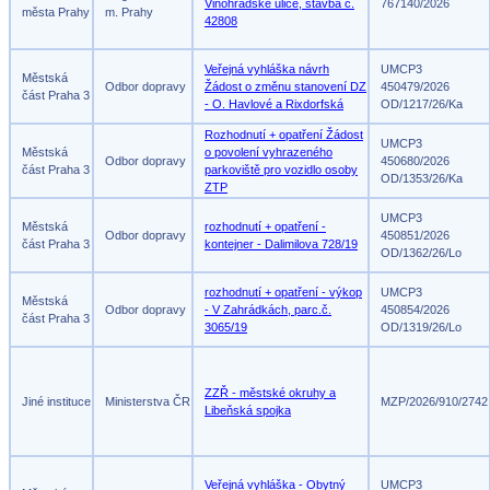
Vinohradské ulice, stavba č.
767140/2026
města Prahy
m. Prahy
42808
Veřejná vyhláška návrh
UMCP3
Městská
Odbor dopravy
Žádost o změnu stanovení DZ
450479/2026
část Praha 3
- O. Havlové a Rixdorfská
OD/1217/26/Ka
Rozhodnutí + opatření Žádost
UMCP3
Městská
o povolení vyhrazeného
Odbor dopravy
450680/2026
část Praha 3
parkoviště pro vozidlo osoby
OD/1353/26/Ka
ZTP
UMCP3
Městská
rozhodnutí + opatření -
Odbor dopravy
450851/2026
část Praha 3
kontejner - Dalimilova 728/19
OD/1362/26/Lo
rozhodnutí + opatření - výkop
UMCP3
Městská
Odbor dopravy
- V Zahrádkách, parc.č.
450854/2026
část Praha 3
3065/19
OD/1319/26/Lo
ZZŘ - městské okruhy a
Jiné instituce
Ministerstva ČR
MZP/2026/910/2742
Libeňská spojka
Veřejná vyhláška - Obytný
UMCP3