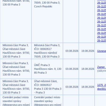
Havlíčkovo nám. 9/700,
700/9, 130 00 Praha 3,
26-112
130 00 Praha 3
Czech Republic
26-112
26-112
26-112
26-112
26-112
26-112
26-112
26-112
26-112
26-112
Městská část Praha 3,
Městská část Praha 3,
Úřad městské části
IČO: 00063517
03.08.2026
19.08.2026
Usnese
Havlíčkovo nám. 9/700,
Havlíčkovo náměstí
130 00 Praha 3
700/9, 130 00 Praha 3
Městská část Praha 3,
ÚMČ Praha 3
Úřad městské části
Zamer_
Havlíčkovo nám. 9, 130
03.08.2026
18.08.2026
Havlíčkovo nám. 9/700,
(103,4 
85 Praha 3
130 00 Praha 3
Městská část Praha 3,
Úřad městské části,
Úřad městské části
IČO: 00063517
1275_2
03.08.2026
18.08.2026
Havlíčkovo nám. 9/700,
Praha 3 130 00 Praha 3
doc001
130 00 Praha 3
- Praha 3
Centrální podací místo
Centrální podací místo
stavební správy
stavební správy
(Ministerstvo pro místní
(Ministerstvo pro místní