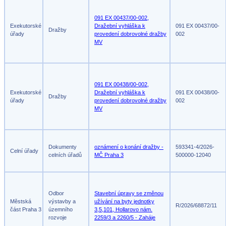
091 EX 00437/00-002,
Exekutorské
Dražební vyhláška k
091 EX 00437/00-
Dražby
úřady
provedení dobrovolné dražby
002
MV
091 EX 00438/00-002,
Exekutorské
Dražební vyhláška k
091 EX 00438/00-
Dražby
úřady
provedení dobrovolné dražby
002
MV
Dokumenty
oznámení o konání dražby -
593341-4/2026-
Celní úřady
celních úřadů
MČ Praha 3
500000-12040
Odbor
Stavební úpravy se změnou
Městská
výstavby a
užívání na byty jednotky
R/2026/68872/11
část Praha 3
územního
3,5,101, Hollarovo nám.
rozvoje
2259/3 a 2260/5 - Zaháje