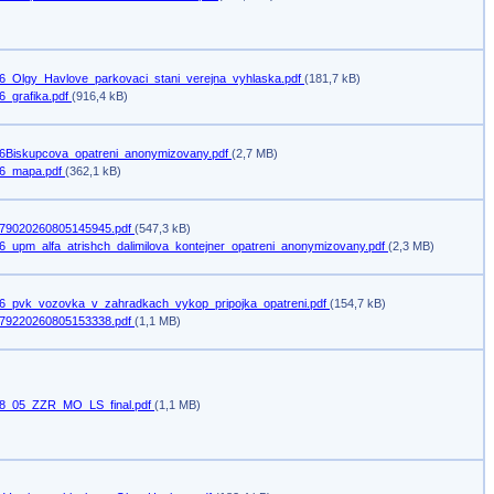
6_Olgy_Havlove_parkovaci_stani_verejna_vyhlaska.pdf
(181,7 kB)
6_grafika.pdf
(916,4 kB)
6Biskupcova_opatreni_anonymizovany.pdf
(2,7 MB)
6_mapa.pdf
(362,1 kB)
79020260805145945.pdf
(547,3 kB)
6_upm_alfa_atrishch_dalimilova_kontejner_opatreni_anonymizovany.pdf
(2,3 MB)
6_pvk_vozovka_v_zahradkach_vykop_pripojka_opatreni.pdf
(154,7 kB)
79220260805153338.pdf
(1,1 MB)
8_05_ZZR_MO_LS_final.pdf
(1,1 MB)