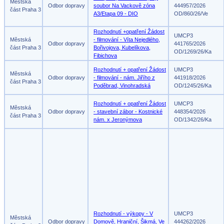
Městská
Odbor dopravy
soubor Na Vackově zóna
444957/2026
část Praha 3
A3/Etapa 09 - DIO
OD/860/26/Ve
Rozhodnutí +opatření Žádost
UMCP3
Městská
- filmování - Víta Nejedlého,
Odbor dopravy
441765/2026
část Praha 3
Bořivojova, Kubelíkova,
OD/1269/26/Ka
Fibichova
Rozhodnutí + opatření Žádost
UMCP3
Městská
Odbor dopravy
- filmování - nám. Jiřího z
441918/2026
část Praha 3
Poděbrad, Vinohradská
OD/1245/26/Ka
Rozhodnutí + opatření Žádost
UMCP3
Městská
Odbor dopravy
- stavební zábor - Kostnické
448354/2026
část Praha 3
nám. x Jeronýmova
OD/1342/26/Ka
Rozhodnutí - výkopy - V
UMCP3
Městská
Odbor dopravy
Domově, Hraniční, Šikmá, Ve
444262/2026