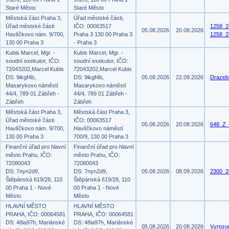
Staré Město
Staré Město
Městská část Praha 3,
Úřad městské části,
Úřad městské části
IČO: 00063517
1258_2
05.08.2026
20.08.2026
Havlíčkovo nám. 9/700,
Praha 3 130 00 Praha 3
1258_2
130 00 Praha 3
- Praha 3
Kubis Marcel, Mgr. -
Kubis Marcel, Mgr. -
soudní exekutor, IČO:
soudní exekutor, IČO:
72043202,Marcel Kubis
72043202,Marcel Kubis
DS: 9ikgf4b,
DS: 9ikgf4b,
05.08.2026
22.09.2026
Drazeb
Masarykovo náměstí
Masarykovo náměstí
44/4, 789 01 Zábřeh -
44/4, 789 01 Zábřeh -
Zábřeh
Zábřeh
Městská část Praha 3,
Městská část Praha 3,
Úřad městské části
IČO: 00063517
05.08.2026
20.08.2026
648_Z_
Havlíčkovo nám. 9/700,
Havlíčkovo náměstí
130 00 Praha 3
700/9, 130 00 Praha 3
Finanční úřad pro hlavní
Finanční úřad pro hlavní
město Prahu, IČO:
město Prahu, IČO:
72080043
72080043
DS: 7nyn2d9,
DS: 7nyn2d9,
05.08.2026
08.09.2026
2300_2
Štěpánská 619/28, 110
Štěpánská 619/28, 110
00 Praha 1 - Nové
00 Praha 1 - Nové
Město
Město
HLAVNÍ MĚSTO
HLAVNÍ MĚSTO
PRAHA, IČO: 00064581
PRAHA, IČO: 00064581
DS: 48ia97h, Mariánské
DS: 48ia97h, Mariánské
05.08.2026
20.08.2026
Vyrozu