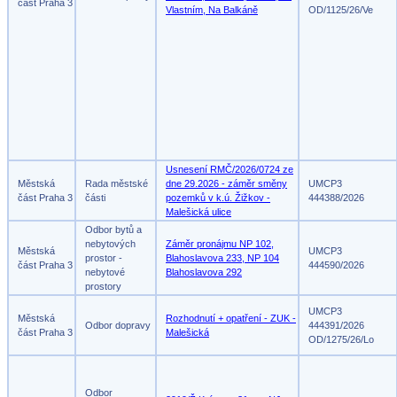
část Praha 3
Vlastním, Na Balkáně
OD/1125/26/Ve
Usnesení RMČ/2026/0724 ze
Městská
Rada městské
dne 29.2026 - záměr směny
UMCP3
část Praha 3
části
pozemků v k.ú. Žižkov -
444388/2026
Malešická ulice
Odbor bytů a
nebytových
Záměr pronájmu NP 102,
Městská
UMCP3
prostor -
Blahoslavova 233, NP 104
část Praha 3
444590/2026
nebytové
Blahoslavova 292
prostory
UMCP3
Městská
Rozhodnutí + opatření - ZUK -
Odbor dopravy
444391/2026
část Praha 3
Malešická
OD/1275/26/Lo
Odbor