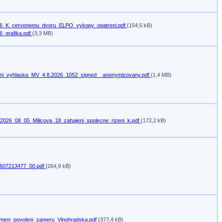
6_K_cervenemu_dvoru_ELPO_vykopy_opatreni.pdf
(154,5 kB)
6_grafika.pdf
(3,3 MB)
ni_vyhlaska_MV_4.8.2026_1052_signed__anonymizovany.pdf
(1,4 MB)
2026_08_05_Milicova_18_zahajeni_spolecne_rizeni_k.pdf
(172,2 kB)
607213477_00.pdf
(264,9 kB)
meni_povoleni_zameru_Vinohradska.pdf
(377,4 kB)