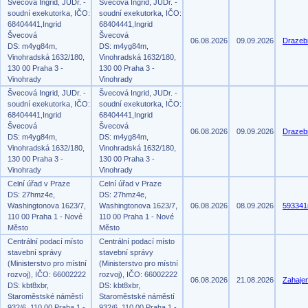
Švecová Ingrid, JUDr. -
Švecová Ingrid, JUDr. -
soudní exekutorka, IČO:
soudní exekutorka, IČO:
68404441,Ingrid
68404441,Ingrid
Švecová
Švecová
06.08.2026
09.09.2026
Drazeb
DS: m4yg84m,
DS: m4yg84m,
Vinohradská 1632/180,
Vinohradská 1632/180,
130 00 Praha 3 -
130 00 Praha 3 -
Vinohrady
Vinohrady
Švecová Ingrid, JUDr. -
Švecová Ingrid, JUDr. -
soudní exekutorka, IČO:
soudní exekutorka, IČO:
68404441,Ingrid
68404441,Ingrid
Švecová
Švecová
06.08.2026
09.09.2026
Drazeb
DS: m4yg84m,
DS: m4yg84m,
Vinohradská 1632/180,
Vinohradská 1632/180,
130 00 Praha 3 -
130 00 Praha 3 -
Vinohrady
Vinohrady
Celní úřad v Praze
Celní úřad v Praze
DS: 27hmz4e,
DS: 27hmz4e,
Washingtonova 1623/7,
Washingtonova 1623/7,
06.08.2026
08.09.2026
593341
110 00 Praha 1 - Nové
110 00 Praha 1 - Nové
Město
Město
Centrální podací místo
Centrální podací místo
stavební správy
stavební správy
(Ministerstvo pro místní
(Ministerstvo pro místní
rozvoj), IČO: 66002222
rozvoj), IČO: 66002222
06.08.2026
21.08.2026
Zahajen
DS: kbt8xbr,
DS: kbt8xbr,
Staroměstské náměstí
Staroměstské náměstí
932/6, 110 00 Praha 1 -
932/6, 110 00 Praha 1 -