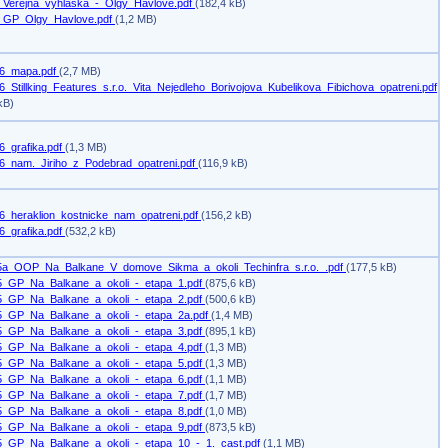
_Verejna_vyhlaska_-_Olgy_Havlove.pdf
(182,4 kB)
_GP_Olgy_Havlove.pdf
(1,2 MB)
6_mapa.pdf
(2,7 MB)
_Stillking_Features_s.r.o._Vita_Nejedleho_Borivojova_Kubelikova_Fibichova_opatreni.pdf
kB)
6_grafika.pdf
(1,3 MB)
6_nam._Jiriho_z_Podebrad_opatreni.pdf
(116,9 kB)
6_heraklion_kostnicke_nam_opatreni.pdf
(156,2 kB)
6_grafika.pdf
(532,2 kB)
5a_OOP_Na_Balkane_V_domove_Sikma_a_okoli_Techinfra_s.r.o._.pdf
(177,5 kB)
5_GP_Na_Balkane_a_okoli_-_etapa_1.pdf
(875,6 kB)
5_GP_Na_Balkane_a_okoli_-_etapa_2.pdf
(500,6 kB)
5_GP_Na_Balkane_a_okoli_-_etapa_2a.pdf
(1,4 MB)
5_GP_Na_Balkane_a_okoli_-_etapa_3.pdf
(895,1 kB)
5_GP_Na_Balkane_a_okoli_-_etapa_4.pdf
(1,3 MB)
5_GP_Na_Balkane_a_okoli_-_etapa_5.pdf
(1,3 MB)
5_GP_Na_Balkane_a_okoli_-_etapa_6.pdf
(1,1 MB)
5_GP_Na_Balkane_a_okoli_-_etapa_7.pdf
(1,7 MB)
5_GP_Na_Balkane_a_okoli_-_etapa_8.pdf
(1,0 MB)
5_GP_Na_Balkane_a_okoli_-_etapa_9.pdf
(873,5 kB)
5_GP_Na_Balkane_a_okoli_-_etapa_10_-_1._cast.pdf
(1,1 MB)