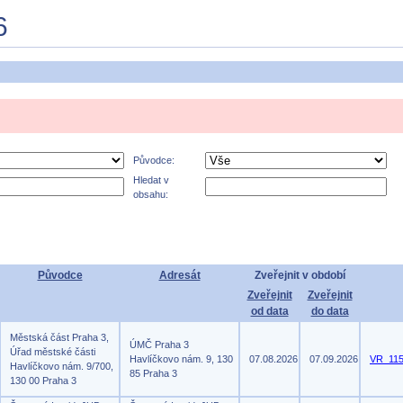
6
Původce:
Hledat v
obsahu:
Původce
Adresát
Zveřejnit v období
Zveřejnit
Zveřejnit
od data
do data
Městská část Praha 3,
ÚMČ Praha 3
Úřad městské části
Havlíčkovo nám. 9, 130
07.08.2026
07.09.2026
VR_115
Havlíčkovo nám. 9/700,
85 Praha 3
130 00 Praha 3