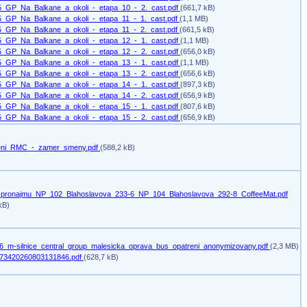
5_GP_Na_Balkane_a_okoli_-_etapa_10_-_2._cast.pdf
(661,7 kB)
5_GP_Na_Balkane_a_okoli_-_etapa_11_-_1._cast.pdf
(1,1 MB)
5_GP_Na_Balkane_a_okoli_-_etapa_11_-_2._cast.pdf
(661,5 kB)
5_GP_Na_Balkane_a_okoli_-_etapa_12_-_1._cast.pdf
(1,1 MB)
5_GP_Na_Balkane_a_okoli_-_etapa_12_-_2._cast.pdf
(656,0 kB)
5_GP_Na_Balkane_a_okoli_-_etapa_13_-_1._cast.pdf
(1,1 MB)
5_GP_Na_Balkane_a_okoli_-_etapa_13_-_2._cast.pdf
(656,6 kB)
5_GP_Na_Balkane_a_okoli_-_etapa_14_-_1._cast.pdf
(897,3 kB)
5_GP_Na_Balkane_a_okoli_-_etapa_14_-_2._cast.pdf
(656,9 kB)
5_GP_Na_Balkane_a_okoli_-_etapa_15_-_1._cast.pdf
(807,6 kB)
5_GP_Na_Balkane_a_okoli_-_etapa_15_-_2._cast.pdf
(656,9 kB)
ni_RMC_-_zamer_smeny.pdf
(588,2 kB)
pronajmu_NP_102_Blahoslavova_233-6_NP_104_Blahoslavova_292-8_CoffeeMat.pdf
kB)
6_m-silnice_central_group_malesicka_oprava_bus_opatreni_anonymizovany.pdf
(2,3 MB)
73420260803131846.pdf
(628,7 kB)