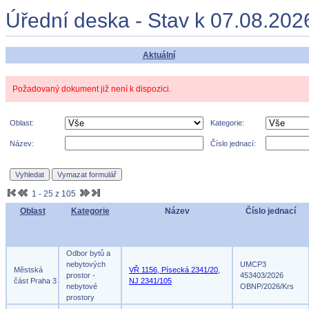
Úřední deska - Stav k 07.08.202
Aktuální
Požadovaný dokument již není k dispozici.
Oblast:
Kategorie:
Název:
Číslo jednací:
1 - 25 z 105
Oblast
Kategorie
Název
Číslo jednací
Odbor bytů a
nebytových
UMCP3
Městská
VŘ 1156, Písecká 2341/20,
prostor -
453403/2026
část Praha 3
NJ 2341/105
nebytové
OBNP/2026/Krs
prostory