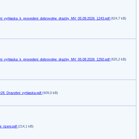
ni_vyhlaska_k_provedeni_dobrovolne_drazby_MV_05.08.2026_1243.pdf
(824,7 kB)
ni_vyhlaska_k_provedeni_dobrovolne_drazby_MV_05.08.2026_1250.pdf
(825,2 kB)
r26_Drazebni_vyhlaska.pdf
(609,0 kB)
i_rizeni.pdf
(214,1 kB)