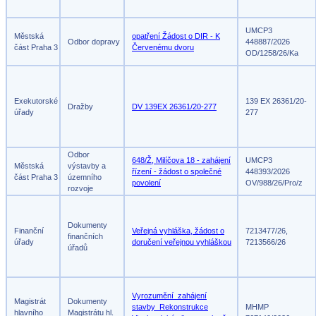
UMCP3
Městská
opatření Žádost o DIR - K
Odbor dopravy
448887/2026
část Praha 3
Červenému dvoru
OD/1258/26/Ka
Exekutorské
139 EX 26361/20-
Dražby
DV 139EX 26361/20-277
úřady
277
Odbor
648/Ž, Milíčova 18 - zahájení
UMCP3
Městská
výstavby a
řízení - žádost o společné
448393/2026
část Praha 3
územního
povolení
OV/988/26/Pro/z
rozvoje
Dokumenty
Finanční
Veřejná vyhláška, žádost o
7213477/26,
finančních
úřady
doručení veřejnou vyhláškou
7213566/26
úřadů
Vyrozumění_zahájení
Magistrát
Dokumenty
stavby_Rekonstrukce
MHMP
hlavního
Magistrátu hl.