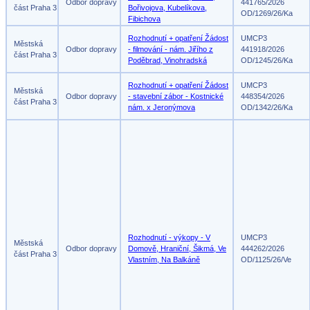
Odbor dopravy
441765/2026
část Praha 3
Bořivojova, Kubelíkova,
OD/1269/26/Ka
Fibichova
Rozhodnutí + opatření Žádost
UMCP3
Městská
Odbor dopravy
- filmování - nám. Jiřího z
441918/2026
část Praha 3
Poděbrad, Vinohradská
OD/1245/26/Ka
Rozhodnutí + opatření Žádost
UMCP3
Městská
Odbor dopravy
- stavební zábor - Kostnické
448354/2026
část Praha 3
nám. x Jeronýmova
OD/1342/26/Ka
Rozhodnutí - výkopy - V
UMCP3
Městská
Odbor dopravy
Domově, Hraniční, Šikmá, Ve
444262/2026
část Praha 3
Vlastním, Na Balkáně
OD/1125/26/Ve