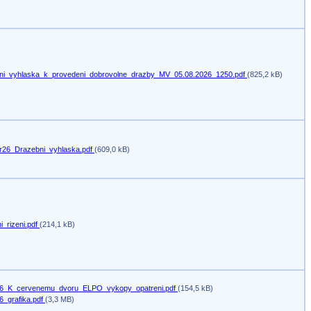
ni_vyhlaska_k_provedeni_dobrovolne_drazby_MV_05.08.2026_1250.pdf
(825,2 kB)
r26_Drazebni_vyhlaska.pdf
(609,0 kB)
i_rizeni.pdf
(214,1 kB)
6_K_cervenemu_dvoru_ELPO_vykopy_opatreni.pdf
(154,5 kB)
6_grafika.pdf
(3,3 MB)