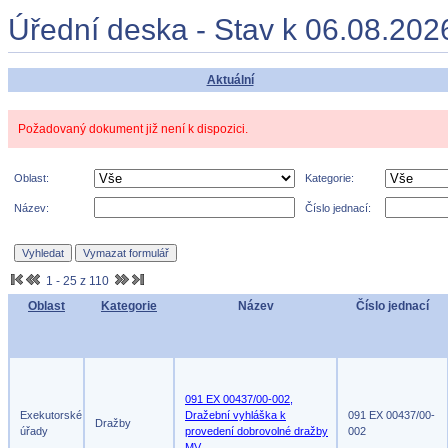
Úřední deska - Stav k 06.08.202
Aktuální
Požadovaný dokument již není k dispozici.
Oblast:
Kategorie:
Název:
Číslo jednací:
1 - 25 z 110
Oblast
Kategorie
Název
Číslo jednací
091 EX 00437/00-002,
Exekutorské
Dražební vyhláška k
091 EX 00437/00-
Dražby
úřady
provedení dobrovolné dražby
002
MV