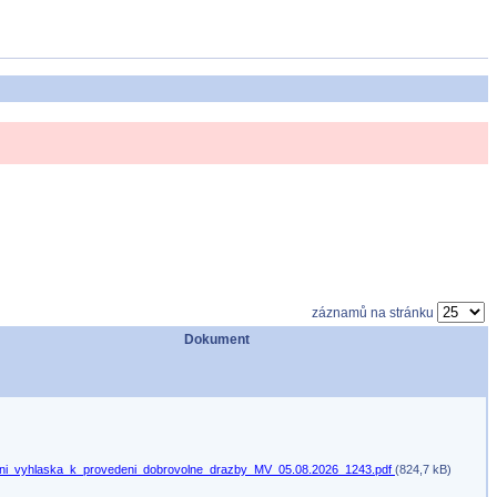
záznamů na stránku
Dokument
ni_vyhlaska_k_provedeni_dobrovolne_drazby_MV_05.08.2026_1243.pdf
(824,7 kB)