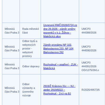
Usnesení RMČ/2026/0724 ze
Městská
Rada městské
dne 29.2026 - záměr směny
UMCP3
část Praha 3
části
pozemků v k.ú. Žižkov -
444388/2026
Malešická ulice
Odbor bytů a
nebytových
Záměr pronájmu NP 102,
Městská
UMCP3
prostor -
Blahoslavova 233, NP 104
část Praha 3
444590/2026
nebytové
Blahoslavova 292
prostory
UMCP3
Městská
Rozhodnutí + opatření - ZUK -
Odbor dopravy
444391/2026
část Praha 3
Malešická
OD/1275/26/Lo
Odbor
2919/Ž Krásova 31c — NJ -
Městská
výstavby a
atelier 2919/6022 –
R/2026/49573/6
část Praha 3
územního
Rozhodnutí - ZvU na BJ
rozvoje