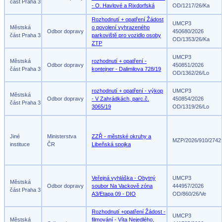
část Praha 3
- O. Havlové a Rixdorfská
OD/1217/26/Ka
Rozhodnutí + opatření Žádost
UMCP3
Městská
o povolení vyhrazeného
Odbor dopravy
450680/2026
část Praha 3
parkoviště pro vozidlo osoby
OD/1353/26/Ka
ZTP
UMCP3
Městská
rozhodnutí + opatření -
Odbor dopravy
450851/2026
část Praha 3
kontejner - Dalimilova 728/19
OD/1362/26/Lo
rozhodnutí + opatření - výkop
UMCP3
Městská
Odbor dopravy
- V Zahrádkách, parc.č.
450854/2026
část Praha 3
3065/19
OD/1319/26/Lo
Jiné
Ministerstva
ZZŘ - městské okruhy a
MZP/2026/910/2742
instituce
ČR
Libeňská spojka
Veřejná vyhláška - Obytný
UMCP3
Městská
Odbor dopravy
soubor Na Vackově zóna
444957/2026
část Praha 3
A3/Etapa 09 - DIO
OD/860/26/Ve
Rozhodnutí +opatření Žádost -
UMCP3
Městská
filmování - Víta Nejedlého,