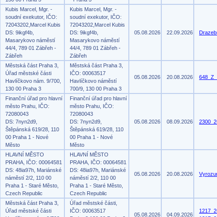
Kubis Marcel, Mgr. -
Kubis Marcel, Mgr. -
soudní exekutor, IČO:
soudní exekutor, IČO:
72043202,Marcel Kubis
72043202,Marcel Kubis
DS: 9ikgf4b,
DS: 9ikgf4b,
05.08.2026
22.09.2026
Drazeb
Masarykovo náměstí
Masarykovo náměstí
44/4, 789 01 Zábřeh -
44/4, 789 01 Zábřeh -
Zábřeh
Zábřeh
Městská část Praha 3,
Městská část Praha 3,
Úřad městské části
IČO: 00063517
05.08.2026
20.08.2026
648_Z_
Havlíčkovo nám. 9/700,
Havlíčkovo náměstí
130 00 Praha 3
700/9, 130 00 Praha 3
Finanční úřad pro hlavní
Finanční úřad pro hlavní
město Prahu, IČO:
město Prahu, IČO:
72080043
72080043
DS: 7nyn2d9,
DS: 7nyn2d9,
05.08.2026
08.09.2026
2300_2
Štěpánská 619/28, 110
Štěpánská 619/28, 110
00 Praha 1 - Nové
00 Praha 1 - Nové
Město
Město
HLAVNÍ MĚSTO
HLAVNÍ MĚSTO
PRAHA, IČO: 00064581
PRAHA, IČO: 00064581
DS: 48ia97h, Mariánské
DS: 48ia97h, Mariánské
05.08.2026
20.08.2026
Vyrozu
náměstí 2/2, 110 00
náměstí 2/2, 110 00
Praha 1 - Staré Město,
Praha 1 - Staré Město,
Czech Republic
Czech Republic
Městská část Praha 3,
Úřad městské části,
Úřad městské části
IČO: 00063517
1217_2
05.08.2026
04.09.2026