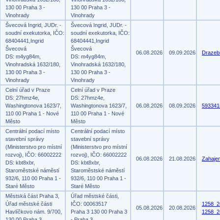
130 00 Praha 3 -
130 00 Praha 3 -
Vinohrady
Vinohrady
Švecová Ingrid, JUDr. -
Švecová Ingrid, JUDr. -
soudní exekutorka, IČO:
soudní exekutorka, IČO:
68404441,Ingrid
68404441,Ingrid
Švecová
Švecová
06.08.2026
09.09.2026
Drazeb
DS: m4yg84m,
DS: m4yg84m,
Vinohradská 1632/180,
Vinohradská 1632/180,
130 00 Praha 3 -
130 00 Praha 3 -
Vinohrady
Vinohrady
Celní úřad v Praze
Celní úřad v Praze
DS: 27hmz4e,
DS: 27hmz4e,
Washingtonova 1623/7,
Washingtonova 1623/7,
06.08.2026
08.09.2026
593341
110 00 Praha 1 - Nové
110 00 Praha 1 - Nové
Město
Město
Centrální podací místo
Centrální podací místo
stavební správy
stavební správy
(Ministerstvo pro místní
(Ministerstvo pro místní
rozvoj), IČO: 66002222
rozvoj), IČO: 66002222
06.08.2026
21.08.2026
Zahajen
DS: kbt8xbr,
DS: kbt8xbr,
Staroměstské náměstí
Staroměstské náměstí
932/6, 110 00 Praha 1 -
932/6, 110 00 Praha 1 -
Staré Město
Staré Město
Městská část Praha 3,
Úřad městské části,
Úřad městské části
IČO: 00063517
1258_2
05.08.2026
20.08.2026
Havlíčkovo nám. 9/700,
Praha 3 130 00 Praha 3
1258_2
130 00 Praha 3
- Praha 3