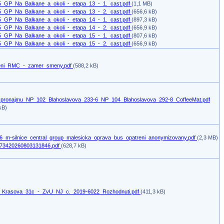
5_GP_Na_Balkane_a_okoli_-_etapa_13_-_1._cast.pdf
(1,1 MB)
5_GP_Na_Balkane_a_okoli_-_etapa_13_-_2._cast.pdf
(656,6 kB)
5_GP_Na_Balkane_a_okoli_-_etapa_14_-_1._cast.pdf
(897,3 kB)
5_GP_Na_Balkane_a_okoli_-_etapa_14_-_2._cast.pdf
(656,9 kB)
5_GP_Na_Balkane_a_okoli_-_etapa_15_-_1._cast.pdf
(807,6 kB)
5_GP_Na_Balkane_a_okoli_-_etapa_15_-_2._cast.pdf
(656,9 kB)
ni_RMC_-_zamer_smeny.pdf
(588,2 kB)
pronajmu_NP_102_Blahoslavova_233-6_NP_104_Blahoslavova_292-8_CoffeeMat.pdf
kB)
6_m-silnice_central_group_malesicka_oprava_bus_opatreni_anonymizovany.pdf
(2,3 MB)
73420260803131846.pdf
(628,7 kB)
_Krasova_31c_-_ZvU_NJ_c._2019-6022_Rozhodnuti.pdf
(411,3 kB)