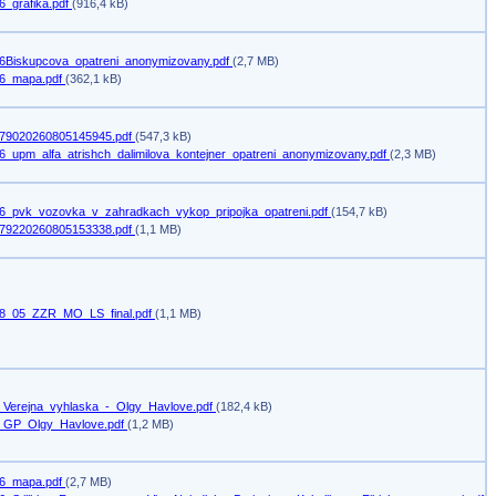
6_grafika.pdf
(916,4 kB)
6Biskupcova_opatreni_anonymizovany.pdf
(2,7 MB)
6_mapa.pdf
(362,1 kB)
79020260805145945.pdf
(547,3 kB)
6_upm_alfa_atrishch_dalimilova_kontejner_opatreni_anonymizovany.pdf
(2,3 MB)
6_pvk_vozovka_v_zahradkach_vykop_pripojka_opatreni.pdf
(154,7 kB)
79220260805153338.pdf
(1,1 MB)
8_05_ZZR_MO_LS_final.pdf
(1,1 MB)
_Verejna_vyhlaska_-_Olgy_Havlove.pdf
(182,4 kB)
_GP_Olgy_Havlove.pdf
(1,2 MB)
6_mapa.pdf
(2,7 MB)