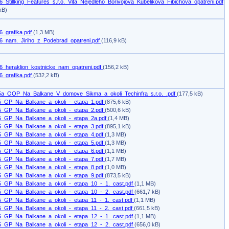
_Stillking_Features_s.r.o._Vita_Nejedleho_Borivojova_Kubelikova_Fibichova_opatreni.pdf
kB)
6_grafika.pdf
(1,3 MB)
6_nam._Jiriho_z_Podebrad_opatreni.pdf
(116,9 kB)
6_heraklion_kostnicke_nam_opatreni.pdf
(156,2 kB)
6_grafika.pdf
(532,2 kB)
5a_OOP_Na_Balkane_V_domove_Sikma_a_okoli_Techinfra_s.r.o._.pdf
(177,5 kB)
5_GP_Na_Balkane_a_okoli_-_etapa_1.pdf
(875,6 kB)
5_GP_Na_Balkane_a_okoli_-_etapa_2.pdf
(500,6 kB)
5_GP_Na_Balkane_a_okoli_-_etapa_2a.pdf
(1,4 MB)
5_GP_Na_Balkane_a_okoli_-_etapa_3.pdf
(895,1 kB)
5_GP_Na_Balkane_a_okoli_-_etapa_4.pdf
(1,3 MB)
5_GP_Na_Balkane_a_okoli_-_etapa_5.pdf
(1,3 MB)
5_GP_Na_Balkane_a_okoli_-_etapa_6.pdf
(1,1 MB)
5_GP_Na_Balkane_a_okoli_-_etapa_7.pdf
(1,7 MB)
5_GP_Na_Balkane_a_okoli_-_etapa_8.pdf
(1,0 MB)
5_GP_Na_Balkane_a_okoli_-_etapa_9.pdf
(873,5 kB)
5_GP_Na_Balkane_a_okoli_-_etapa_10_-_1._cast.pdf
(1,1 MB)
5_GP_Na_Balkane_a_okoli_-_etapa_10_-_2._cast.pdf
(661,7 kB)
5_GP_Na_Balkane_a_okoli_-_etapa_11_-_1._cast.pdf
(1,1 MB)
5_GP_Na_Balkane_a_okoli_-_etapa_11_-_2._cast.pdf
(661,5 kB)
5_GP_Na_Balkane_a_okoli_-_etapa_12_-_1._cast.pdf
(1,1 MB)
5_GP_Na_Balkane_a_okoli_-_etapa_12_-_2._cast.pdf
(656,0 kB)