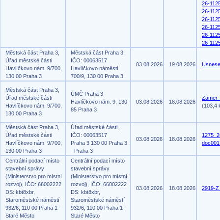
26-112
26-112
26-112
26-112
26-112
26-112
Městská část Praha 3,
Městská část Praha 3,
Úřad městské části
IČO: 00063517
03.08.2026
19.08.2026
Usnese
Havlíčkovo nám. 9/700,
Havlíčkovo náměstí
130 00 Praha 3
700/9, 130 00 Praha 3
Městská část Praha 3,
ÚMČ Praha 3
Úřad městské části
Zamer_
Havlíčkovo nám. 9, 130
03.08.2026
18.08.2026
Havlíčkovo nám. 9/700,
(103,4 
85 Praha 3
130 00 Praha 3
Městská část Praha 3,
Úřad městské části,
Úřad městské části
IČO: 00063517
1275_2
03.08.2026
18.08.2026
Havlíčkovo nám. 9/700,
Praha 3 130 00 Praha 3
doc001
130 00 Praha 3
- Praha 3
Centrální podací místo
Centrální podací místo
stavební správy
stavební správy
(Ministerstvo pro místní
(Ministerstvo pro místní
rozvoj), IČO: 66002222
rozvoj), IČO: 66002222
03.08.2026
18.08.2026
2919-Z
DS: kbt8xbr,
DS: kbt8xbr,
Staroměstské náměstí
Staroměstské náměstí
932/6, 110 00 Praha 1 -
932/6, 110 00 Praha 1 -
Staré Město
Staré Město