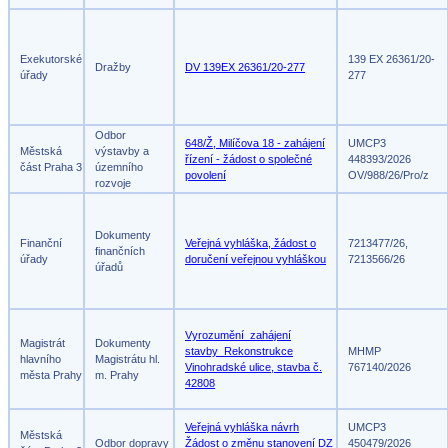
Exekutorské
139 EX 26361/20-
Dražby
DV 139EX 26361/20-277
úřady
277
Odbor
648/Ž, Milíčova 18 - zahájení
UMCP3
Městská
výstavby a
řízení - žádost o společné
448393/2026
část Praha 3
územního
povolení
OV/988/26/Pro/z
rozvoje
Dokumenty
Finanční
Veřejná vyhláška, žádost o
7213477/26,
finančních
úřady
doručení veřejnou vyhláškou
7213566/26
úřadů
Vyrozumění_zahájení
Magistrát
Dokumenty
stavby_Rekonstrukce
MHMP
hlavního
Magistrátu hl.
Vinohradské ulice, stavba č.
767140/2026
města Prahy
m. Prahy
42808
Veřejná vyhláška návrh
UMCP3
Městská
Odbor dopravy
Žádost o změnu stanovení DZ
450479/2026