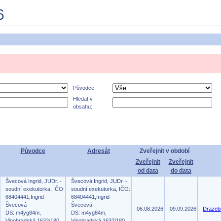
6
Původce:
Hledat v
obsahu:
Původce
Adresát
Zveřejnit v období
Zveřejnit
Zveřejnit
od data
do data
Švecová Ingrid, JUDr. -
Švecová Ingrid, JUDr. -
soudní exekutorka, IČO:
soudní exekutorka, IČO:
68404441,Ingrid
68404441,Ingrid
Švecová
Švecová
06.08.2026
09.09.2026
Drazeb
DS: m4yg84m,
DS: m4yg84m,
Vinohradská 1632/180,
Vinohradská 1632/180,