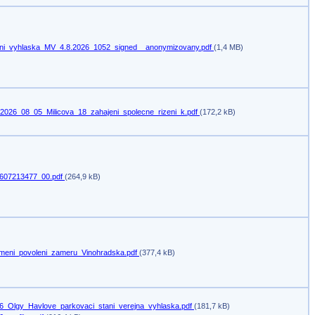
ni_vyhlaska_MV_4.8.2026_1052_signed__anonymizovany.pdf
(1,4 MB)
2026_08_05_Milicova_18_zahajeni_spolecne_rizeni_k.pdf
(172,2 kB)
607213477_00.pdf
(264,9 kB)
meni_povoleni_zameru_Vinohradska.pdf
(377,4 kB)
6_Olgy_Havlove_parkovaci_stani_verejna_vyhlaska.pdf
(181,7 kB)