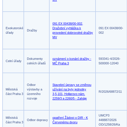
091 EX 00438/00-002,
Exekutorské
Dražební vyhláška k
091 EX 00438/00-
Dražby
úřady
provedení dobrovolné dražby
002
MV
Dokumenty
oznámení o konání dražby -
593341-4/2026-
Celní úřady
celních úřadů
MČ Praha 3
500000-12040
Odbor
Stavební úpravy se změnou
Městská
výstavby a
užívání na byty jednotky
R/2026/68872/11
část Praha 3
územního
3,5,101, Hollarovo nám.
rozvoje
2259/3 a 2260/5 - Zaháje
UMCP3
Městská
opatření Žádost o DIR - K
Odbor dopravy
448887/2026
část Praha 3
Červenému dvoru
OD/1258/26/Ka