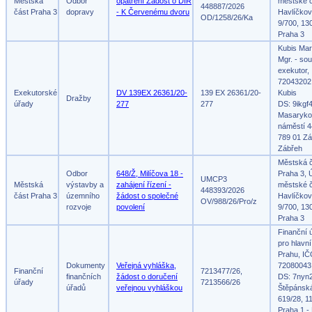
Městská
Odbor
opatření Žádost o DIR
městské č
448887/2026
část Praha 3
dopravy
- K Červenému dvoru
Havlíčko
OD/1258/26/Ka
9/700, 13
Praha 3
Kubis Mar
Mgr. - so
exekutor,
72043202
Exekutorské
DV 139EX 26361/20-
139 EX 26361/20-
Kubis
Dražby
úřady
277
277
DS: 9ikgf
Masaryko
náměstí 4
789 01 Zá
Zábřeh
Městská 
Odbor
648/Ž, Milíčova 18 -
Praha 3, 
UMCP3
Městská
výstavby a
zahájení řízení -
městské č
448393/2026
část Praha 3
územního
žádost o společné
Havlíčko
OV/988/26/Pro/z
rozvoje
povolení
9/700, 13
Praha 3
Finanční 
pro hlavn
Prahu, IČ
Dokumenty
Veřejná vyhláška,
72080043
Finanční
7213477/26,
finančních
žádost o doručení
DS: 7nyn
úřady
7213566/26
úřadů
veřejnou vyhláškou
Štěpánsk
619/28, 1
Praha 1 -