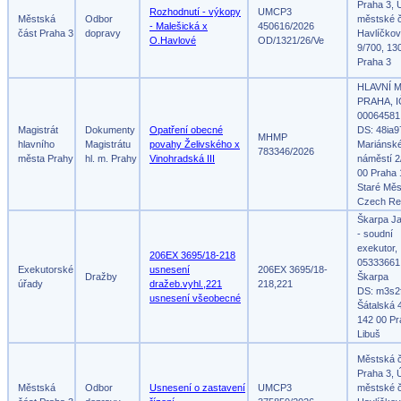
Praha 3, 
Rozhodnutí - výkopy
UMCP3
Městská
Odbor
městské č
- Malešická x
450616/2026
část Praha 3
dopravy
Havlíčko
O.Havlové
OD/1321/26/Ve
9/700, 13
Praha 3
HLAVNÍ 
PRAHA, I
00064581
Magistrát
Dokumenty
Opatření obecné
DS: 48ia9
MHMP
hlavního
Magistrátu
povahy Želivského x
Mariánsk
783346/2026
města Prahy
hl. m. Prahy
Vinohradská III
náměstí 2
00 Praha 
Staré Měs
Czech Re
Škarpa Ja
- soudní
exekutor,
206EX 3695/18-218
05333661
Exekutorské
usnesení
206EX 3695/18-
Dražby
Škarpa
úřady
dražeb.vyhl.,221
218,221
DS: m3s2
usnesení všeobecné
Šátalská 
142 00 Pr
Libuš
Městská 
Praha 3, 
Městská
Odbor
Usnesení o zastavení
UMCP3
městské č