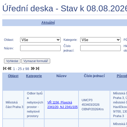
Úřední deska - Stav k 08.08.202
Aktuální
Oblast:
Kategorie:
Pů
Číslo
Hl
Název:
jednací:
ob
1 - 25 z 98
Oblast
Kategorie
Název
Číslo jednací
Původ
Odbor bytů
Městská 
a
Praha 3, 
UMCP3
Městská
nebytových
VŘ 1156, Písecká
městské č
453403/2026
část Praha 3
prostor -
2341/20, NJ 2341/105
Havlíčko
OBNP/2026/Krs
nebytové
9/700, 13
prostory
Praha 3
Městská 