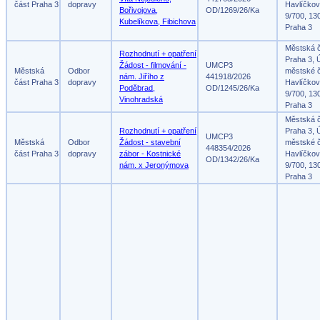
část Praha 3
dopravy
Havlíčko
Bořivojova,
OD/1269/26/Ka
9/700, 13
Kubelíkova, Fibichova
Praha 3
Městská 
Rozhodnutí + opatření
Praha 3, 
Žádost - filmování -
UMCP3
Městská
Odbor
městské č
nám. Jiřího z
441918/2026
část Praha 3
dopravy
Havlíčko
Poděbrad,
OD/1245/26/Ka
9/700, 13
Vinohradská
Praha 3
Městská 
Rozhodnutí + opatření
Praha 3, 
UMCP3
Městská
Odbor
Žádost - stavební
městské č
448354/2026
část Praha 3
dopravy
zábor - Kostnické
Havlíčko
OD/1342/26/Ka
nám. x Jeronýmova
9/700, 13
Praha 3