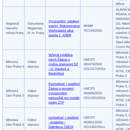
Město
HLAVNÍ 
PRAHA, I
00064581
Vyrozumění_zahájení
Magistrát
Dokumenty
DS: 48ia9
stavby_Rekonstrukce
MHMP
hlavního
Magistrátu
Mariánsk
Vinohradské ulice,
767140/2026
města Prahy
hl. m. Prahy
náměstí 2
stavba č. 42808
00 Praha 
Staré Měs
Czech Re
Městská 
Veřejná vyhláška
Praha 3, 
návrh Žádost o
UMCP3
Městská
Odbor
městské č
změnu stanovení DZ
450479/2026
část Praha 3
dopravy
Havlíčko
- O. Havlové a
OD/1217/26/Ka
9/700, 13
Rixdorfská
Praha 3
Městská 
Rozhodnutí + opatření
Praha 3, 
Žádost o povolení
UMCP3
Městská
Odbor
městské č
vyhrazeného
450680/2026
část Praha 3
dopravy
Havlíčko
parkoviště pro vozidlo
OD/1353/26/Ka
9/700, 13
osoby ZTP
Praha 3
Městská 
Praha 3, 
rozhodnutí + opatření
UMCP3
Městská
Odbor
městské č
- kontejner -
450851/2026
část Praha 3
dopravy
Havlíčko
Dalimilova 728/19
OD/1362/26/Lo
9/700, 13