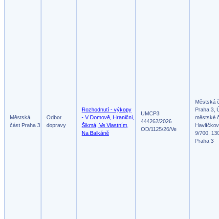
Městská 
Rozhodnutí - výkopy
Praha 3, 
UMCP3
Městská
Odbor
- V Domově, Hraniční,
městské č
444262/2026
část Praha 3
dopravy
Šikmá, Ve Vlastním,
Havlíčko
OD/1125/26/Ve
Na Balkáně
9/700, 13
Praha 3