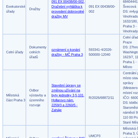
091 EX 00438/00-002,
68404441,
Exekutorské
Dražební vyhláška k
091 EX 00438/00-
Švecová
Dražby
úřady
provedení dobrovolné
002
DS: m4yg
dražby MV
Vinohrad
1632/180,
Praha 3 -
Vinohrady
Celní úřa
Praze
Dokumenty
DS: 27hm
oznámení o konání
593341-4/2026-
Celní úřady
celních
Washingt
dražby - MČ Praha 3
500000-12040
úřadů
1623/7, 1
Praha 1 -
Město
Centrální
místo sta
správy
Stavební úpravy se
(Ministers
Odbor
změnou užívání na
místní roz
Městská
výstavby a
byty jednotky 3,5,101,
R/2026/68872/11
IČO: 660
část Praha 3
územního
Hollarovo nám.
DS: kbt8x
rozvoje
2259/3 a 2260/5 -
Staroměs
Zaháje
náměstí 9
110 00 Pr
Staré Měs
Městská 
Praha 3, 
UMCP3