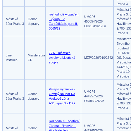
Praha 3
Městská 
rozhodnutí + opatření
Praha 3, 
UMCP3
Městská
Odbor
- výkop - V
městské č
450854/2026
část Praha 3
dopravy
Zahrádkách, parc.č.
Havlíčko
OD/1319/26/Lo
3065/19
9/700, 13
Praha 3
Ministers
životního
prostředí,
ZZŘ - městské
00164801
Jiné
Ministerstva
okruhy a Libeňská
MZP/2026/910/2742
DS: 9gsa
instituce
ČR
spojka
Vršovická
1442/65, 
Praha 10 
Vršovice
Městská 
Veřejná vyhláška -
Praha 3, 
UMCP3
Městská
Odbor
Obytný soubor Na
městské č
444957/2026
část Praha 3
dopravy
Vackově zóna
Havlíčko
OD/860/26/Ve
A3/Etapa 09 - DIO
9/700, 13
Praha 3
Městská 
Rozhodnutí +opatření
Praha 3, 
Žádost - filmování -
UMCP3
Městská
Odbor
městské č
Víta Nejedlého,
441765/2026