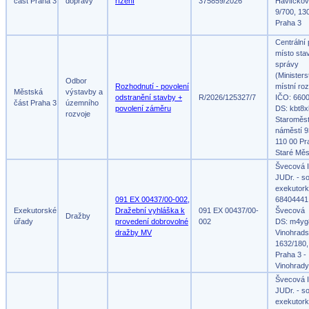
část Praha 3
dopravy
řízení
375859/2026
Havlíčko
9/700, 13
Praha 3
Centrální
místo sta
správy
(Ministers
Odbor
Rozhodnutí - povolení
místní roz
Městská
výstavby a
odstranění stavby +
R/2026/125327/7
IČO: 660
část Praha 3
územního
povolení záměru
DS: kbt8x
rozvoje
Staroměs
náměstí 9
110 00 Pr
Staré Měs
Švecová I
JUDr. - s
exekutork
091 EX 00437/00-002,
68404441,
Exekutorské
Dražební vyhláška k
091 EX 00437/00-
Švecová
Dražby
úřady
provedení dobrovolné
002
DS: m4yg
dražby MV
Vinohrad
1632/180,
Praha 3 -
Vinohrady
Švecová I
JUDr. - s
exekutork