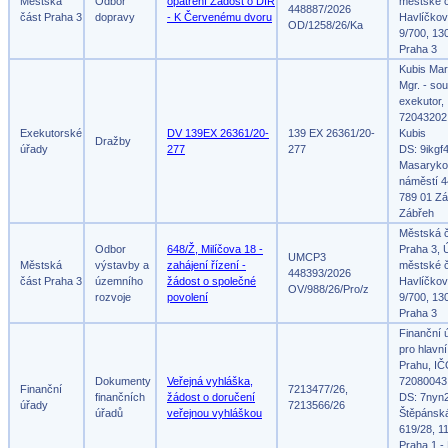
Městská
Odbor
opatření Žádost o DIR
městské č
448887/2026
část Praha 3
dopravy
- K Červenému dvoru
Havlíčko
OD/1258/26/Ka
9/700, 13
Praha 3
Kubis Mar
Mgr. - so
exekutor,
72043202
Exekutorské
DV 139EX 26361/20-
139 EX 26361/20-
Kubis
Dražby
úřady
277
277
DS: 9ikgf
Masaryko
náměstí 4
789 01 Zá
Zábřeh
Městská 
Odbor
648/Ž, Milíčova 18 -
Praha 3, 
UMCP3
Městská
výstavby a
zahájení řízení -
městské č
448393/2026
část Praha 3
územního
žádost o společné
Havlíčko
OV/988/26/Pro/z
rozvoje
povolení
9/700, 13
Praha 3
Finanční 
pro hlavn
Prahu, IČ
Dokumenty
Veřejná vyhláška,
72080043
Finanční
7213477/26,
finančních
žádost o doručení
DS: 7nyn
úřady
7213566/26
úřadů
veřejnou vyhláškou
Štěpánsk
619/28, 1
Praha 1 -