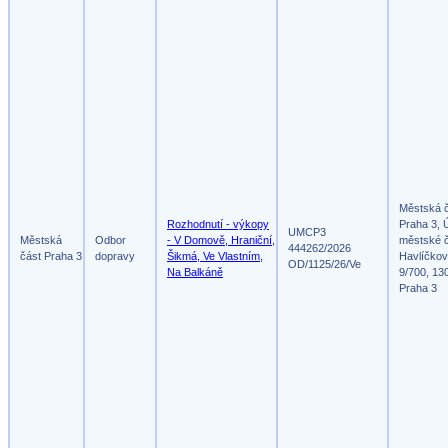
Městská 
Rozhodnutí - výkopy
Praha 3, 
UMCP3
Městská
Odbor
- V Domově, Hraniční,
městské č
444262/2026
část Praha 3
dopravy
Šikmá, Ve Vlastním,
Havlíčko
OD/1125/26/Ve
Na Balkáně
9/700, 13
Praha 3