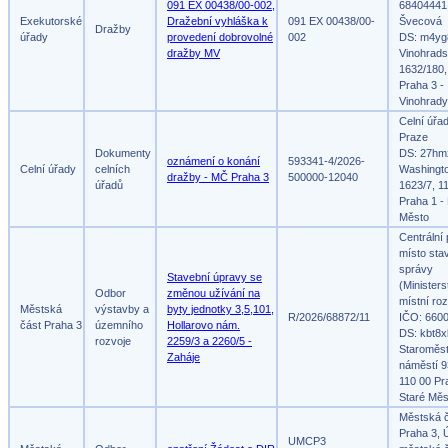
091 EX 00438/00-002,
68404441,
Exekutorské
Dražební vyhláška k
091 EX 00438/00-
Švecová
Dražby
úřady
provedení dobrovolné
002
DS: m4yg
dražby MV
Vinohrad
1632/180,
Praha 3 -
Vinohrady
Celní úřa
Praze
Dokumenty
DS: 27hm
oznámení o konání
593341-4/2026-
Celní úřady
celních
Washingt
dražby - MČ Praha 3
500000-12040
úřadů
1623/7, 1
Praha 1 -
Město
Centrální
místo sta
správy
Stavební úpravy se
(Ministers
Odbor
změnou užívání na
místní roz
Městská
výstavby a
byty jednotky 3,5,101,
R/2026/68872/11
IČO: 660
část Praha 3
územního
Hollarovo nám.
DS: kbt8x
rozvoje
2259/3 a 2260/5 -
Staroměs
Zaháje
náměstí 9
110 00 Pr
Staré Měs
Městská 
Praha 3, 
UMCP3