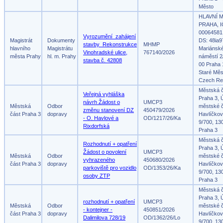
Město
HLAVNÍ 
PRAHA, I
00064581
Vyrozumění_zahájení
Magistrát
Dokumenty
DS: 48ia9
stavby_Rekonstrukce
MHMP
hlavního
Magistrátu
Mariánsk
Vinohradské ulice,
767140/2026
města Prahy
hl. m. Prahy
náměstí 2
stavba č. 42808
00 Praha 
Staré Měs
Czech Re
Městská 
Veřejná vyhláška
Praha 3, 
návrh Žádost o
UMCP3
Městská
Odbor
městské č
změnu stanovení DZ
450479/2026
část Praha 3
dopravy
Havlíčko
- O. Havlové a
OD/1217/26/Ka
9/700, 13
Rixdorfská
Praha 3
Městská 
Rozhodnutí + opatření
Praha 3, 
Žádost o povolení
UMCP3
Městská
Odbor
městské č
vyhrazeného
450680/2026
část Praha 3
dopravy
Havlíčko
parkoviště pro vozidlo
OD/1353/26/Ka
9/700, 13
osoby ZTP
Praha 3
Městská 
Praha 3, 
rozhodnutí + opatření
UMCP3
Městská
Odbor
městské č
- kontejner -
450851/2026
část Praha 3
dopravy
Havlíčko
Dalimilova 728/19
OD/1362/26/Lo
9/700, 13