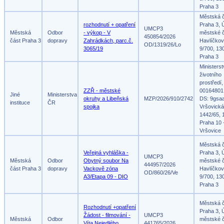
Praha 3
Městská 
rozhodnutí + opatření
Praha 3, 
UMCP3
Městská
Odbor
- výkop - V
městské č
450854/2026
část Praha 3
dopravy
Zahrádkách, parc.č.
Havlíčko
OD/1319/26/Lo
3065/19
9/700, 13
Praha 3
Ministers
životního
prostředí,
ZZŘ - městské
00164801
Jiné
Ministerstva
okruhy a Libeňská
MZP/2026/910/2742
DS: 9gsa
instituce
ČR
spojka
Vršovická
1442/65, 
Praha 10 
Vršovice
Městská 
Veřejná vyhláška -
Praha 3, 
UMCP3
Městská
Odbor
Obytný soubor Na
městské č
444957/2026
část Praha 3
dopravy
Vackově zóna
Havlíčko
OD/860/26/Ve
A3/Etapa 09 - DIO
9/700, 13
Praha 3
Městská 
Rozhodnutí +opatření
Praha 3, 
Žádost - filmování -
UMCP3
Městská
Odbor
městské č
Víta Nejedlého,
441765/2026