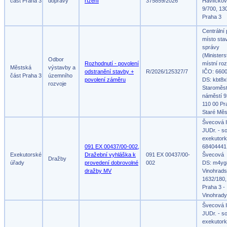
část Praha 3
dopravy
řízení
375859/2026
Havlíčko
9/700, 13
Praha 3
Centrální
místo sta
správy
(Ministers
Odbor
Rozhodnutí - povolení
místní roz
Městská
výstavby a
odstranění stavby +
R/2026/125327/7
IČO: 660
část Praha 3
územního
povolení záměru
DS: kbt8x
rozvoje
Staroměs
náměstí 9
110 00 Pr
Staré Měs
Švecová I
JUDr. - s
exekutork
091 EX 00437/00-002,
68404441,
Exekutorské
Dražební vyhláška k
091 EX 00437/00-
Švecová
Dražby
úřady
provedení dobrovolné
002
DS: m4yg
dražby MV
Vinohrad
1632/180,
Praha 3 -
Vinohrady
Švecová I
JUDr. - s
exekutork