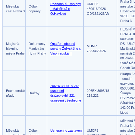
Praha 3, 
Rozhodnutí - výkopy
UMCP3
Městská
Odbor
městské č
- Malešická x
450616/2026
část Praha 3
dopravy
Havlíčko
O.Havlové
OD/1321/26/Ve
9/700, 13
Praha 3
HLAVNÍ 
PRAHA, I
00064581
Magistrát
Dokumenty
Opatření obecné
DS: 48ia9
MHMP
hlavního
Magistrátu
povahy Želivského x
Mariánsk
783346/2026
města Prahy
hl. m. Prahy
Vinohradská III
náměstí 2
00 Praha 
Staré Měs
Czech Re
Škarpa Ja
- soudní
exekutor,
206EX 3695/18-218
05333661
Exekutorské
usnesení
206EX 3695/18-
Dražby
Škarpa
úřady
dražeb.vyhl.,221
218,221
DS: m3s2
usnesení všeobecné
Šátalská 
142 00 Pr
Libuš
Městská 
Praha 3, 
Městská
Odbor
Usnesení o zastavení
UMCP3
městské č