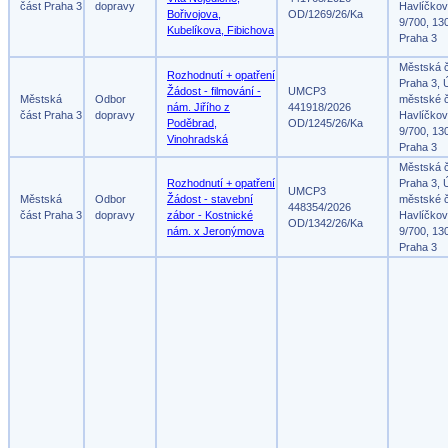
část Praha 3
dopravy
Havlíčko
Bořivojova,
OD/1269/26/Ka
9/700, 13
Kubelíkova, Fibichova
Praha 3
Městská 
Rozhodnutí + opatření
Praha 3, 
Žádost - filmování -
UMCP3
Městská
Odbor
městské č
nám. Jiřího z
441918/2026
část Praha 3
dopravy
Havlíčko
Poděbrad,
OD/1245/26/Ka
9/700, 13
Vinohradská
Praha 3
Městská 
Rozhodnutí + opatření
Praha 3, 
UMCP3
Městská
Odbor
Žádost - stavební
městské č
448354/2026
část Praha 3
dopravy
zábor - Kostnické
Havlíčko
OD/1342/26/Ka
nám. x Jeronýmova
9/700, 13
Praha 3