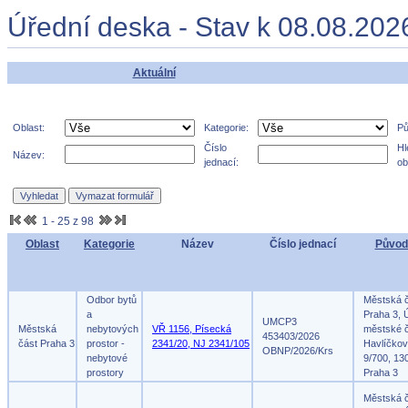
Úřední deska - Stav k 08.08.202
Aktuální
Oblast:
Kategorie:
Pů
Číslo
Hl
Název:
jednací:
ob
1 - 25 z 98
Oblast
Kategorie
Název
Číslo jednací
Původ
Odbor bytů
Městská 
a
Praha 3, 
UMCP3
Městská
nebytových
VŘ 1156, Písecká
městské č
453403/2026
část Praha 3
prostor -
2341/20, NJ 2341/105
Havlíčko
OBNP/2026/Krs
nebytové
9/700, 13
prostory
Praha 3
Městská 