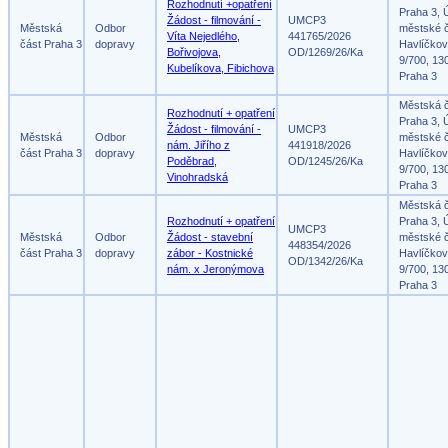
Rozhodnutí +opatření
Praha 3, 
Žádost - filmování -
UMCP3
Městská
Odbor
městské č
Víta Nejedlého,
441765/2026
část Praha 3
dopravy
Havlíčko
Bořivojova,
OD/1269/26/Ka
9/700, 13
Kubelíkova, Fibichova
Praha 3
Městská 
Rozhodnutí + opatření
Praha 3, 
Žádost - filmování -
UMCP3
Městská
Odbor
městské č
nám. Jiřího z
441918/2026
část Praha 3
dopravy
Havlíčko
Poděbrad,
OD/1245/26/Ka
9/700, 13
Vinohradská
Praha 3
Městská 
Rozhodnutí + opatření
Praha 3, 
UMCP3
Městská
Odbor
Žádost - stavební
městské č
448354/2026
část Praha 3
dopravy
zábor - Kostnické
Havlíčko
OD/1342/26/Ka
nám. x Jeronýmova
9/700, 13
Praha 3