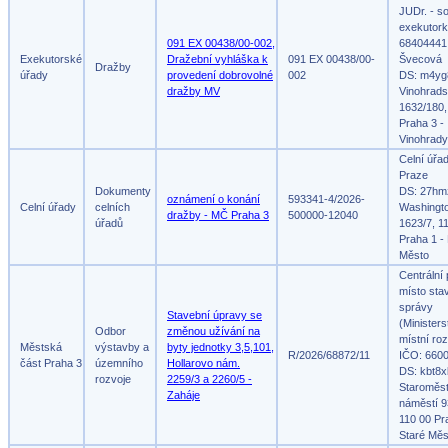
JUDr. - s
exekutork
091 EX 00438/00-002,
68404441,
Exekutorské
Dražební vyhláška k
091 EX 00438/00-
Švecová
Dražby
úřady
provedení dobrovolné
002
DS: m4yg
dražby MV
Vinohrad
1632/180,
Praha 3 -
Vinohrady
Celní úřa
Praze
Dokumenty
DS: 27hm
oznámení o konání
593341-4/2026-
Celní úřady
celních
Washingt
dražby - MČ Praha 3
500000-12040
úřadů
1623/7, 1
Praha 1 -
Město
Centrální
místo sta
správy
Stavební úpravy se
(Ministers
Odbor
změnou užívání na
místní roz
Městská
výstavby a
byty jednotky 3,5,101,
R/2026/68872/11
IČO: 660
část Praha 3
územního
Hollarovo nám.
DS: kbt8x
rozvoje
2259/3 a 2260/5 -
Staroměs
Zaháje
náměstí 9
110 00 Pr
Staré Měs