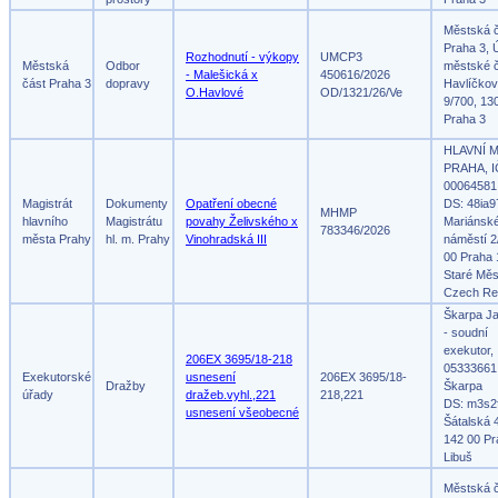
Městská 
Praha 3, 
Rozhodnutí - výkopy
UMCP3
Městská
Odbor
městské č
- Malešická x
450616/2026
část Praha 3
dopravy
Havlíčko
O.Havlové
OD/1321/26/Ve
9/700, 13
Praha 3
HLAVNÍ 
PRAHA, I
00064581
Magistrát
Dokumenty
Opatření obecné
DS: 48ia9
MHMP
hlavního
Magistrátu
povahy Želivského x
Mariánsk
783346/2026
města Prahy
hl. m. Prahy
Vinohradská III
náměstí 2
00 Praha 
Staré Měs
Czech Re
Škarpa Ja
- soudní
exekutor,
206EX 3695/18-218
05333661
Exekutorské
usnesení
206EX 3695/18-
Dražby
Škarpa
úřady
dražeb.vyhl.,221
218,221
DS: m3s2
usnesení všeobecné
Šátalská 
142 00 Pr
Libuš
Městská 