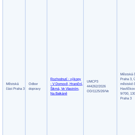
Městská 
Rozhodnutí - výkopy
Praha 3, 
UMCP3
Městská
Odbor
- V Domově, Hraniční,
městské č
444262/2026
část Praha 3
dopravy
Šikmá, Ve Vlastním,
Havlíčko
OD/1125/26/Ve
Na Balkáně
9/700, 13
Praha 3