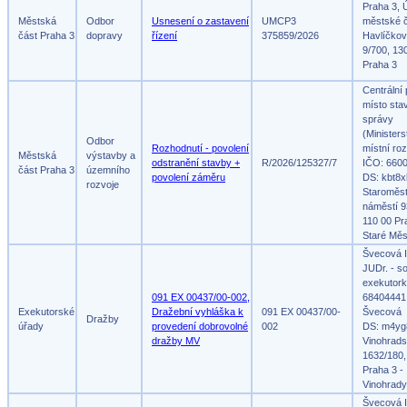
Praha 3, 
Městská
Odbor
Usnesení o zastavení
UMCP3
městské č
část Praha 3
dopravy
řízení
375859/2026
Havlíčko
9/700, 13
Praha 3
Centrální
místo sta
správy
(Ministers
Odbor
Rozhodnutí - povolení
místní roz
Městská
výstavby a
odstranění stavby +
R/2026/125327/7
IČO: 660
část Praha 3
územního
povolení záměru
DS: kbt8x
rozvoje
Staroměs
náměstí 9
110 00 Pr
Staré Měs
Švecová I
JUDr. - s
exekutork
091 EX 00437/00-002,
68404441,
Exekutorské
Dražební vyhláška k
091 EX 00437/00-
Švecová
Dražby
úřady
provedení dobrovolné
002
DS: m4yg
dražby MV
Vinohrad
1632/180,
Praha 3 -
Vinohrady
Švecová I