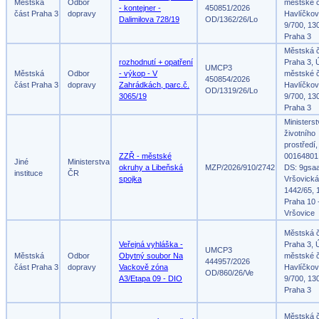
Městská
Odbor
městské č
- kontejner -
450851/2026
část Praha 3
dopravy
Havlíčko
Dalimilova 728/19
OD/1362/26/Lo
9/700, 13
Praha 3
Městská 
rozhodnutí + opatření
Praha 3, 
UMCP3
Městská
Odbor
- výkop - V
městské č
450854/2026
část Praha 3
dopravy
Zahrádkách, parc.č.
Havlíčko
OD/1319/26/Lo
3065/19
9/700, 13
Praha 3
Ministers
životního
prostředí,
ZZŘ - městské
00164801
Jiné
Ministerstva
okruhy a Libeňská
MZP/2026/910/2742
DS: 9gsa
instituce
ČR
spojka
Vršovická
1442/65, 
Praha 10 
Vršovice
Městská 
Veřejná vyhláška -
Praha 3, 
UMCP3
Městská
Odbor
Obytný soubor Na
městské č
444957/2026
část Praha 3
dopravy
Vackově zóna
Havlíčko
OD/860/26/Ve
A3/Etapa 09 - DIO
9/700, 13
Praha 3
Městská 