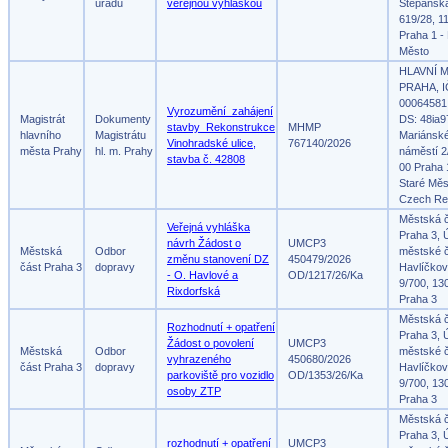
úřadů
veřejnou vyhláškou
Štěpánsk
619/28, 1
Praha 1 -
Město
HLAVNÍ 
PRAHA, I
00064581
Vyrozumění_zahájení
Magistrát
Dokumenty
DS: 48ia9
stavby_Rekonstrukce
MHMP
hlavního
Magistrátu
Mariánsk
Vinohradské ulice,
767140/2026
města Prahy
hl. m. Prahy
náměstí 2
stavba č. 42808
00 Praha 
Staré Měs
Czech Re
Městská 
Veřejná vyhláška
Praha 3, 
návrh Žádost o
UMCP3
Městská
Odbor
městské č
změnu stanovení DZ
450479/2026
část Praha 3
dopravy
Havlíčko
- O. Havlové a
OD/1217/26/Ka
9/700, 13
Rixdorfská
Praha 3
Městská 
Rozhodnutí + opatření
Praha 3, 
Žádost o povolení
UMCP3
Městská
Odbor
městské č
vyhrazeného
450680/2026
část Praha 3
dopravy
Havlíčko
parkoviště pro vozidlo
OD/1353/26/Ka
9/700, 13
osoby ZTP
Praha 3
Městská 
Praha 3, 
rozhodnutí + opatření
UMCP3