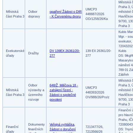
Městská 
Praha 3, 
UMCP3
Městská
Odbor
opatření Žádost o DIR
městské č
448887/2026
část Praha 3
dopravy
- K Červenému dvoru
Havlíčko
OD/1258/26/Ka
9/700, 13
Praha 3
Kubis Mar
Mgr. - so
exekutor,
72043202
Exekutorské
DV 139EX 26361/20-
139 EX 26361/20-
Kubis
Dražby
úřady
277
277
DS: 9ikgf
Masaryko
náměstí 4
789 01 Zá
Zábřeh
Městská 
Odbor
648/Ž, Milíčova 18 -
Praha 3, 
UMCP3
Městská
výstavby a
zahájení řízení -
městské č
448393/2026
část Praha 3
územního
žádost o společné
Havlíčko
OV/988/26/Pro/z
rozvoje
povolení
9/700, 13
Praha 3
Finanční 
pro hlavn
Prahu, IČ
Dokumenty
Veřejná vyhláška,
72080043
Finanční
7213477/26,
finančních
žádost o doručení
DS: 7nyn
úřady
7213566/26