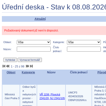
Úřední deska - Stav k 08.08.202
Aktuální
Požadovaný dokument již není k dispozici.
Oblast:
Kategorie:
Pů
Číslo
Hl
Název:
jednací:
ob
1 - 25 z 98
Oblast
Kategorie
Název
Číslo jednací
Původ
Odbor bytů
Městská 
a
Praha 3, 
UMCP3
Městská
nebytových
VŘ 1156, Písecká
městské č
453403/2026
část Praha 3
prostor -
2341/20, NJ 2341/105
Havlíčko
OBNP/2026/Krs
nebytové
9/700, 13
prostory
Praha 3