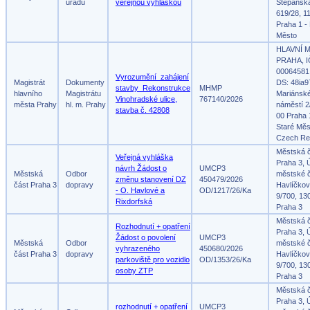
úřadů
veřejnou vyhláškou
Štěpánsk
619/28, 1
Praha 1 -
Město
HLAVNÍ 
PRAHA, I
00064581
Vyrozumění_zahájení
Magistrát
Dokumenty
DS: 48ia9
stavby_Rekonstrukce
MHMP
hlavního
Magistrátu
Mariánsk
Vinohradské ulice,
767140/2026
města Prahy
hl. m. Prahy
náměstí 2
stavba č. 42808
00 Praha 
Staré Měs
Czech Re
Městská 
Veřejná vyhláška
Praha 3, 
návrh Žádost o
UMCP3
Městská
Odbor
městské č
změnu stanovení DZ
450479/2026
část Praha 3
dopravy
Havlíčko
- O. Havlové a
OD/1217/26/Ka
9/700, 13
Rixdorfská
Praha 3
Městská 
Rozhodnutí + opatření
Praha 3, 
Žádost o povolení
UMCP3
Městská
Odbor
městské č
vyhrazeného
450680/2026
část Praha 3
dopravy
Havlíčko
parkoviště pro vozidlo
OD/1353/26/Ka
9/700, 13
osoby ZTP
Praha 3
Městská 
Praha 3, 
rozhodnutí + opatření
UMCP3