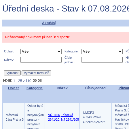
Úřední deska - Stav k 07.08.202
Aktuální
Požadovaný dokument již není k dispozici.
Oblast:
Kategorie:
Pů
Číslo
Hl
Název:
jednací:
ob
1 - 25 z 110
Oblast
Kategorie
Název
Číslo jednací
Původ
Odbor bytů
Městská 
a
Praha 3, 
UMCP3
Městská
nebytových
VŘ 1156, Písecká
městské č
453403/2026
část Praha 3
prostor -
2341/20, NJ 2341/105
Havlíčko
OBNP/2026/Krs
nebytové
9/700, 13
prostory
Praha 3