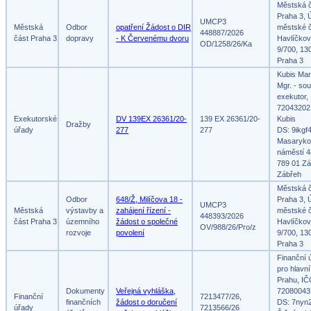
Městská 
Praha 3, 
UMCP3
Městská
Odbor
opatření Žádost o DIR
městské č
448887/2026
část Praha 3
dopravy
- K Červenému dvoru
Havlíčko
OD/1258/26/Ka
9/700, 13
Praha 3
Kubis Mar
Mgr. - so
exekutor,
72043202
Exekutorské
DV 139EX 26361/20-
139 EX 26361/20-
Kubis
Dražby
úřady
277
277
DS: 9ikgf
Masaryko
náměstí 4
789 01 Zá
Zábřeh
Městská 
Odbor
648/Ž, Milíčova 18 -
Praha 3, 
UMCP3
Městská
výstavby a
zahájení řízení -
městské č
448393/2026
část Praha 3
územního
žádost o společné
Havlíčko
OV/988/26/Pro/z
rozvoje
povolení
9/700, 13
Praha 3
Finanční 
pro hlavn
Prahu, IČ
Dokumenty
Veřejná vyhláška,
72080043
Finanční
7213477/26,
finančních
žádost o doručení
DS: 7nyn
úřady
7213566/26