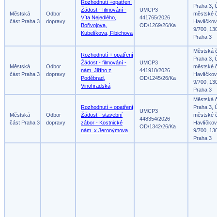
Rozhodnutí +opatření
Praha 3, 
Žádost - filmování -
UMCP3
Městská
Odbor
městské č
Víta Nejedlého,
441765/2026
část Praha 3
dopravy
Havlíčko
Bořivojova,
OD/1269/26/Ka
9/700, 13
Kubelíkova, Fibichova
Praha 3
Městská 
Rozhodnutí + opatření
Praha 3, 
Žádost - filmování -
UMCP3
Městská
Odbor
městské č
nám. Jiřího z
441918/2026
část Praha 3
dopravy
Havlíčko
Poděbrad,
OD/1245/26/Ka
9/700, 13
Vinohradská
Praha 3
Městská 
Rozhodnutí + opatření
Praha 3, 
UMCP3
Městská
Odbor
Žádost - stavební
městské č
448354/2026
část Praha 3
dopravy
zábor - Kostnické
Havlíčko
OD/1342/26/Ka
nám. x Jeronýmova
9/700, 13
Praha 3