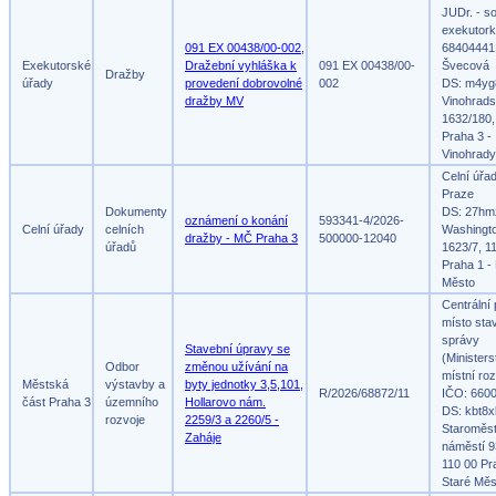
JUDr. - s
exekutork
091 EX 00438/00-002,
68404441,
Exekutorské
Dražební vyhláška k
091 EX 00438/00-
Švecová
Dražby
úřady
provedení dobrovolné
002
DS: m4yg
dražby MV
Vinohrad
1632/180,
Praha 3 -
Vinohrady
Celní úřa
Praze
Dokumenty
DS: 27hm
oznámení o konání
593341-4/2026-
Celní úřady
celních
Washingt
dražby - MČ Praha 3
500000-12040
úřadů
1623/7, 1
Praha 1 -
Město
Centrální
místo sta
správy
Stavební úpravy se
(Ministers
Odbor
změnou užívání na
místní roz
Městská
výstavby a
byty jednotky 3,5,101,
R/2026/68872/11
IČO: 660
část Praha 3
územního
Hollarovo nám.
DS: kbt8x
rozvoje
2259/3 a 2260/5 -
Staroměs
Zaháje
náměstí 9
110 00 Pr
Staré Měs