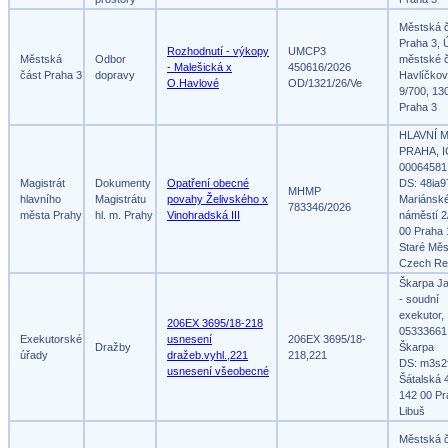
Městská 
Praha 3, 
Rozhodnutí - výkopy
UMCP3
Městská
Odbor
městské č
- Malešická x
450616/2026
část Praha 3
dopravy
Havlíčko
O.Havlové
OD/1321/26/Ve
9/700, 13
Praha 3
HLAVNÍ 
PRAHA, I
00064581
Magistrát
Dokumenty
Opatření obecné
DS: 48ia9
MHMP
hlavního
Magistrátu
povahy Želivského x
Mariánsk
783346/2026
města Prahy
hl. m. Prahy
Vinohradská III
náměstí 2
00 Praha 
Staré Měs
Czech Re
Škarpa Ja
- soudní
exekutor,
206EX 3695/18-218
05333661
Exekutorské
usnesení
206EX 3695/18-
Dražby
Škarpa
úřady
dražeb.vyhl.,221
218,221
DS: m3s2
usnesení všeobecné
Šátalská 
142 00 Pr
Libuš
Městská 