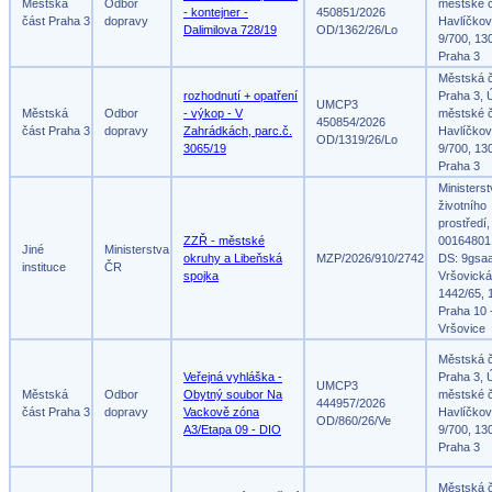
Městská
Odbor
městské č
- kontejner -
450851/2026
část Praha 3
dopravy
Havlíčko
Dalimilova 728/19
OD/1362/26/Lo
9/700, 13
Praha 3
Městská 
rozhodnutí + opatření
Praha 3, 
UMCP3
Městská
Odbor
- výkop - V
městské č
450854/2026
část Praha 3
dopravy
Zahrádkách, parc.č.
Havlíčko
OD/1319/26/Lo
3065/19
9/700, 13
Praha 3
Ministers
životního
prostředí,
ZZŘ - městské
00164801
Jiné
Ministerstva
okruhy a Libeňská
MZP/2026/910/2742
DS: 9gsa
instituce
ČR
spojka
Vršovická
1442/65, 
Praha 10 
Vršovice
Městská 
Veřejná vyhláška -
Praha 3, 
UMCP3
Městská
Odbor
Obytný soubor Na
městské č
444957/2026
část Praha 3
dopravy
Vackově zóna
Havlíčko
OD/860/26/Ve
A3/Etapa 09 - DIO
9/700, 13
Praha 3
Městská 