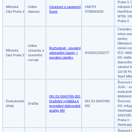
Praha 3, 
Městská
Odbor
Usnesení o zastavení
UMCP3
městské č
část Praha 3
dopravy
řízení
375859/2026
Havlíčko
9/700, 13
Praha 3
Centrální
místo sta
správy
(Ministers
Odbor
Rozhodnutí - povolení
místní roz
Městská
výstavby a
odstranění stavby +
R/2026/125327/7
IČO: 660
část Praha 3
územního
povolení záměru
DS: kbt8x
rozvoje
Staroměs
náměstí 9
110 00 Pr
Staré Měs
Švecová I
JUDr. - s
exekutork
091 EX 00437/00-002,
68404441,
Exekutorské
Dražební vyhláška k
091 EX 00437/00-
Švecová
Dražby
úřady
provedení dobrovolné
002
DS: m4yg
dražby MV
Vinohrad
1632/180,
Praha 3 -
Vinohrady
Švecová I