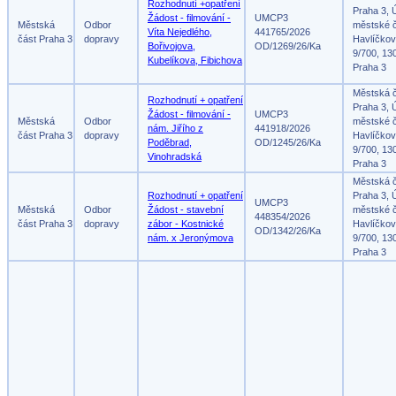
Rozhodnutí +opatření
Praha 3, 
Žádost - filmování -
UMCP3
Městská
Odbor
městské č
Víta Nejedlého,
441765/2026
část Praha 3
dopravy
Havlíčko
Bořivojova,
OD/1269/26/Ka
9/700, 13
Kubelíkova, Fibichova
Praha 3
Městská 
Rozhodnutí + opatření
Praha 3, 
Žádost - filmování -
UMCP3
Městská
Odbor
městské č
nám. Jiřího z
441918/2026
část Praha 3
dopravy
Havlíčko
Poděbrad,
OD/1245/26/Ka
9/700, 13
Vinohradská
Praha 3
Městská 
Rozhodnutí + opatření
Praha 3, 
UMCP3
Městská
Odbor
Žádost - stavební
městské č
448354/2026
část Praha 3
dopravy
zábor - Kostnické
Havlíčko
OD/1342/26/Ka
nám. x Jeronýmova
9/700, 13
Praha 3