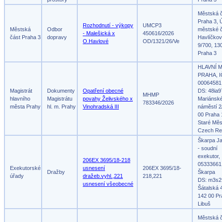
Městská 
Praha 3, 
Rozhodnutí - výkopy
UMCP3
Městská
Odbor
městské č
- Malešická x
450616/2026
část Praha 3
dopravy
Havlíčko
O.Havlové
OD/1321/26/Ve
9/700, 13
Praha 3
HLAVNÍ 
PRAHA, I
00064581
Magistrát
Dokumenty
Opatření obecné
DS: 48ia9
MHMP
hlavního
Magistrátu
povahy Želivského x
Mariánsk
783346/2026
města Prahy
hl. m. Prahy
Vinohradská III
náměstí 2
00 Praha 
Staré Měs
Czech Re
Škarpa Ja
- soudní
exekutor,
206EX 3695/18-218
05333661
Exekutorské
usnesení
206EX 3695/18-
Dražby
Škarpa
úřady
dražeb.vyhl.,221
218,221
DS: m3s2
usnesení všeobecné
Šátalská 
142 00 Pr
Libuš
Městská 