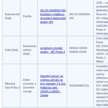
JUDr. - s
exekutork
091 EX 00438/00-002,
68404441,
Exekutorské
Dražební vyhláška k
091 EX 00438/00-
Švecová
Dražby
úřady
provedení dobrovolné
002
DS: m4yg
dražby MV
Vinohrad
1632/180,
Praha 3 -
Vinohrady
Celní úřa
Praze
Dokumenty
DS: 27hm
oznámení o konání
593341-4/2026-
Celní úřady
celních
Washingt
dražby - MČ Praha 3
500000-12040
úřadů
1623/7, 1
Praha 1 -
Město
Centrální
místo sta
správy
Stavební úpravy se
(Ministers
Odbor
změnou užívání na
místní roz
Městská
výstavby a
byty jednotky 3,5,101,
R/2026/68872/11
IČO: 660
část Praha 3
územního
Hollarovo nám.
DS: kbt8x
rozvoje
2259/3 a 2260/5 -
Staroměs
Zaháje
náměstí 9
110 00 Pr
Staré Měs