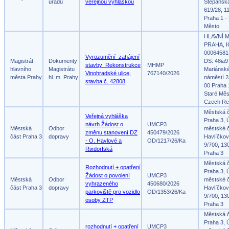
úřadů
veřejnou vyhláškou
Štěpánsk
619/28, 1
Praha 1 -
Město
HLAVNÍ 
PRAHA, I
00064581
Vyrozumění_zahájení
Magistrát
Dokumenty
DS: 48ia9
stavby_Rekonstrukce
MHMP
hlavního
Magistrátu
Mariánsk
Vinohradské ulice,
767140/2026
města Prahy
hl. m. Prahy
náměstí 2
stavba č. 42808
00 Praha 
Staré Měs
Czech Re
Městská 
Veřejná vyhláška
Praha 3, 
návrh Žádost o
UMCP3
Městská
Odbor
městské č
změnu stanovení DZ
450479/2026
část Praha 3
dopravy
Havlíčko
- O. Havlové a
OD/1217/26/Ka
9/700, 13
Rixdorfská
Praha 3
Městská 
Rozhodnutí + opatření
Praha 3, 
Žádost o povolení
UMCP3
Městská
Odbor
městské č
vyhrazeného
450680/2026
část Praha 3
dopravy
Havlíčko
parkoviště pro vozidlo
OD/1353/26/Ka
9/700, 13
osoby ZTP
Praha 3
Městská 
Praha 3, 
rozhodnutí + opatření
UMCP3