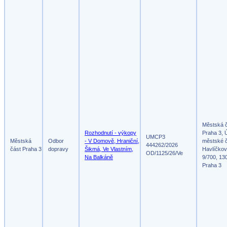
Městská 
Rozhodnutí - výkopy
Praha 3, 
UMCP3
Městská
Odbor
- V Domově, Hraniční,
městské č
444262/2026
část Praha 3
dopravy
Šikmá, Ve Vlastním,
Havlíčko
OD/1125/26/Ve
Na Balkáně
9/700, 13
Praha 3