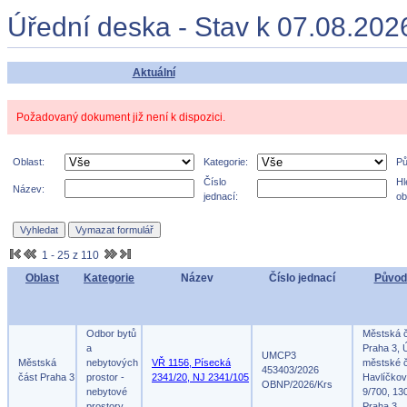
Úřední deska - Stav k 07.08.202
Aktuální
Požadovaný dokument již není k dispozici.
Oblast:
Kategorie:
Pů
Číslo
Hl
Název:
jednací:
ob
1 - 25 z 110
Oblast
Kategorie
Název
Číslo jednací
Původ
Odbor bytů
Městská 
a
Praha 3, 
UMCP3
Městská
nebytových
VŘ 1156, Písecká
městské č
453403/2026
část Praha 3
prostor -
2341/20, NJ 2341/105
Havlíčko
OBNP/2026/Krs
nebytové
9/700, 13
prostory
Praha 3