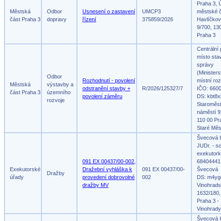
Praha 3, 
Městská
Odbor
Usnesení o zastavení
UMCP3
městské č
část Praha 3
dopravy
řízení
375859/2026
Havlíčko
9/700, 13
Praha 3
Centrální
místo sta
správy
(Ministers
Odbor
Rozhodnutí - povolení
místní roz
Městská
výstavby a
odstranění stavby +
R/2026/125327/7
IČO: 660
část Praha 3
územního
povolení záměru
DS: kbt8x
rozvoje
Staroměs
náměstí 9
110 00 Pr
Staré Měs
Švecová I
JUDr. - s
exekutork
091 EX 00437/00-002,
68404441,
Exekutorské
Dražební vyhláška k
091 EX 00437/00-
Švecová
Dražby
úřady
provedení dobrovolné
002
DS: m4yg
dražby MV
Vinohrad
1632/180,
Praha 3 -
Vinohrady
Švecová I