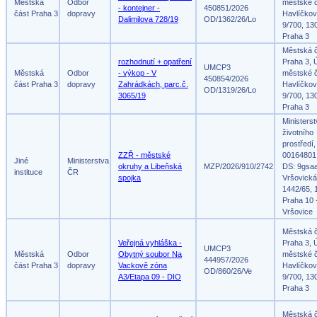
Městská
Odbor
městské č
- kontejner -
450851/2026
část Praha 3
dopravy
Havlíčko
Dalimilova 728/19
OD/1362/26/Lo
9/700, 13
Praha 3
Městská 
rozhodnutí + opatření
Praha 3, 
UMCP3
Městská
Odbor
- výkop - V
městské č
450854/2026
část Praha 3
dopravy
Zahrádkách, parc.č.
Havlíčko
OD/1319/26/Lo
3065/19
9/700, 13
Praha 3
Ministers
životního
prostředí,
ZZŘ - městské
00164801
Jiné
Ministerstva
okruhy a Libeňská
MZP/2026/910/2742
DS: 9gsa
instituce
ČR
spojka
Vršovická
1442/65, 
Praha 10 
Vršovice
Městská 
Veřejná vyhláška -
Praha 3, 
UMCP3
Městská
Odbor
Obytný soubor Na
městské č
444957/2026
část Praha 3
dopravy
Vackově zóna
Havlíčko
OD/860/26/Ve
A3/Etapa 09 - DIO
9/700, 13
Praha 3
Městská 