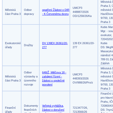
Městská 
Praha 3, 
UMCP3
Městská
Odbor
opatření Žádost o DIR
městské č
448887/2026
část Praha 3
dopravy
- K Červenému dvoru
Havlíčko
OD/1258/26/Ka
9/700, 13
Praha 3
Kubis Mar
Mgr. - so
exekutor,
72043202
Exekutorské
DV 139EX 26361/20-
139 EX 26361/20-
Kubis
Dražby
úřady
277
277
DS: 9ikgf
Masaryko
náměstí 4
789 01 Zá
Zábřeh
Městská 
Odbor
648/Ž, Milíčova 18 -
Praha 3, 
UMCP3
Městská
výstavby a
zahájení řízení -
městské č
448393/2026
část Praha 3
územního
žádost o společné
Havlíčko
OV/988/26/Pro/z
rozvoje
povolení
9/700, 13
Praha 3
Finanční 
pro hlavn
Prahu, IČ
Dokumenty
Veřejná vyhláška,
72080043
Finanční
7213477/26,
finančních
žádost o doručení
DS: 7nyn
úřady
7213566/26