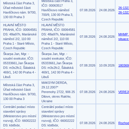
Městská část Praha 3,
Městská část Praha 3,
IČO: 00063517
Úřad městské části
26-13
Havlíčkovo náměstí
07.08.2026
24.08.2026
Havlíčkovo nám. 9/700,
26-132
700/9, 130 00 Praha 3,
130 00 Praha 3
Czech Republic
HLAVNÍ MĚSTO
HLAVNÍ MĚSTO
PRAHA, IČO: 00064581
PRAHA, IČO: 00064581
DS: 48ia97h, Mariánské
DS: 48ia97h, Mariánské
MHMP_
07.08.2026
24.08.2026
náměstí 2/2, 110 00
náměstí 2/2, 110 00
situac
Praha 1 - Staré Město,
Praha 1 - Staré Město,
Czech Republic
Czech Republic
Škarpa Jan, Mgr. -
Škarpa Jan, Mgr. -
soudní exekutor, IČO:
soudní exekutor, IČO:
05333661,Jan Škarpa
05333661,Jan Škarpa
07.08.2026
10.09.2026
180369
DS: m3s2fc2, Šátalská
DS: m3s2fc2, Šátalská
469/1, 142 00 Praha 4 -
469/1, 142 00 Praha 4 -
Libuš
Libuš
MAKSYM DERDA,
Městská část Praha 3,
29.12.2007*
Úřad městské části
Peremohy 2722, 906 25
07.08.2026
24.08.2026
VEREJN
Havlíčkovo nám. 9/700,
Dilove, okres Rakhiv,
130 00 Praha 3
Ukraine
Centrální podací místo
Centrální podací místo
stavební správy
stavební správy
(Ministerstvo pro místní
(Ministerstvo pro místní
rozvoj), IČO: 66002222
rozvoj), IČO: 66002222
07.08.2026
24.08.2026
Rozhod
DS: kbt8xbr,
DS: kbt8xbr,