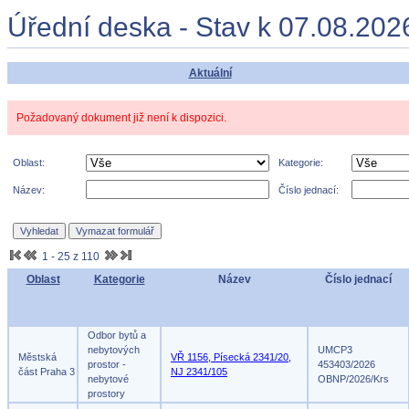
Úřední deska - Stav k 07.08.202
Aktuální
Požadovaný dokument již není k dispozici.
Oblast:
Kategorie:
Název:
Číslo jednací:
1 - 25 z 110
Oblast
Kategorie
Název
Číslo jednací
Odbor bytů a
nebytových
UMCP3
Městská
VŘ 1156, Písecká 2341/20,
prostor -
453403/2026
část Praha 3
NJ 2341/105
nebytové
OBNP/2026/Krs
prostory