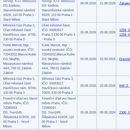
rozvoj), IČO: 66002222
rozvoj), IČO: 66002222
06.08.2026
21.08.2026
Zahajen
DS: kbt8xbr,
DS: kbt8xbr,
Staroměstské náměstí
Staroměstské náměstí
932/6, 110 00 Praha 1 -
932/6, 110 00 Praha 1 -
Staré Město
Staré Město
Městská část Praha 3,
Úřad městské části,
Úřad městské části
IČO: 00063517
1258_2
05.08.2026
20.08.2026
Havlíčkovo nám. 9/700,
Praha 3 130 00 Praha 3
1258_2
130 00 Praha 3
- Praha 3
Kubis Marcel, Mgr. -
Kubis Marcel, Mgr. -
soudní exekutor, IČO:
soudní exekutor, IČO:
72043202,Marcel Kubis
72043202,Marcel Kubis
DS: 9ikgf4b,
DS: 9ikgf4b,
05.08.2026
22.09.2026
Drazeb
Masarykovo náměstí
Masarykovo náměstí
44/4, 789 01 Zábřeh -
44/4, 789 01 Zábřeh -
Zábřeh
Zábřeh
Městská část Praha 3,
Městská část Praha 3,
Úřad městské části
IČO: 00063517
05.08.2026
20.08.2026
648_Z_
Havlíčkovo nám. 9/700,
Havlíčkovo náměstí
130 00 Praha 3
700/9, 130 00 Praha 3
Finanční úřad pro hlavní
Finanční úřad pro hlavní
město Prahu, IČO:
město Prahu, IČO:
72080043
72080043
DS: 7nyn2d9,
DS: 7nyn2d9,
05.08.2026
08.09.2026
2300_2
Štěpánská 619/28, 110
Štěpánská 619/28, 110
00 Praha 1 - Nové
00 Praha 1 - Nové
Město
Město