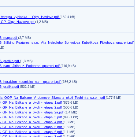
_Verejna_vyhlaska_-_Olgy_Havlove.pdf
(182,4 kB)
_GP_Olgy_Havlove.pdf
(1,2 MB)
6_mapa.pdf
(2,7 MB)
_Stillking_Features_s.r.o._Vita_Nejedleho_Borivojova_Kubelikova_Fibichova_opatreni.pdf
kB)
6_grafika.pdf
(1,3 MB)
6_nam._Jiriho_z_Podebrad_opatreni.pdf
(116,9 kB)
6_heraklion_kostnicke_nam_opatreni.pdf
(156,2 kB)
6_grafika.pdf
(532,2 kB)
5a_OOP_Na_Balkane_V_domove_Sikma_a_okoli_Techinfra_s.r.o._.pdf
(177,5 kB)
5_GP_Na_Balkane_a_okoli_-_etapa_1.pdf
(875,6 kB)
5_GP_Na_Balkane_a_okoli_-_etapa_2.pdf
(500,6 kB)
5_GP_Na_Balkane_a_okoli_-_etapa_2a.pdf
(1,4 MB)
5_GP_Na_Balkane_a_okoli_-_etapa_3.pdf
(895,1 kB)
5_GP_Na_Balkane_a_okoli_-_etapa_4.pdf
(1,3 MB)
5_GP_Na_Balkane_a_okoli_-_etapa_5.pdf
(1,3 MB)
5_GP_Na_Balkane_a_okoli_-_etapa_6.pdf
(1,1 MB)
5_GP_Na_Balkane_a_okoli_-_etapa_7.pdf
(1,7 MB)