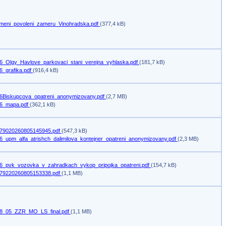
meni_povoleni_zameru_Vinohradska.pdf
(377,4 kB)
6_Olgy_Havlove_parkovaci_stani_verejna_vyhlaska.pdf
(181,7 kB)
6_grafika.pdf
(916,4 kB)
6Biskupcova_opatreni_anonymizovany.pdf
(2,7 MB)
6_mapa.pdf
(362,1 kB)
79020260805145945.pdf
(547,3 kB)
6_upm_alfa_atrishch_dalimilova_kontejner_opatreni_anonymizovany.pdf
(2,3 MB)
6_pvk_vozovka_v_zahradkach_vykop_pripojka_opatreni.pdf
(154,7 kB)
79220260805153338.pdf
(1,1 MB)
8_05_ZZR_MO_LS_final.pdf
(1,1 MB)