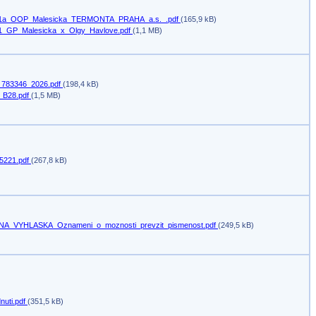
21a_OOP_Malesicka_TERMONTA_PRAHA_a.s._.pdf
(165,9 kB)
1_GP_Malesicka_x_Olgy_Havlove.pdf
(1,1 MB)
783346_2026.pdf
(198,4 kB)
e_B28.pdf
(1,5 MB)
5221.pdf
(267,8 kB)
A_VYHLASKA_Oznameni_o_moznosti_prevzit_pismenost.pdf
(249,5 kB)
nuti.pdf
(351,5 kB)