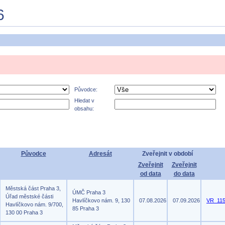
6
Původce:
Hledat v
obsahu:
Původce
Adresát
Zveřejnit v období
Zveřejnit
Zveřejnit
od data
do data
Městská část Praha 3,
ÚMČ Praha 3
Úřad městské části
Havlíčkovo nám. 9, 130
07.08.2026
07.09.2026
VR_115
Havlíčkovo nám. 9/700,
85 Praha 3
130 00 Praha 3