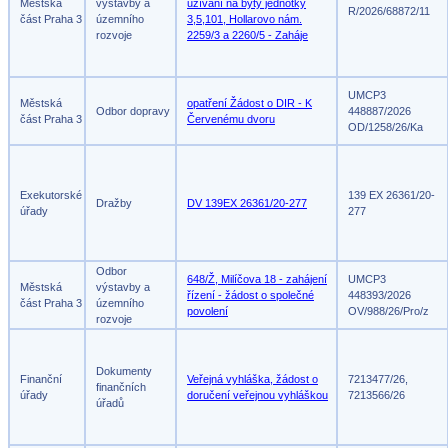
Městská
výstavby a
užívání na byty jednotky
R/2026/68872/11
část Praha 3
územního
3,5,101, Hollarovo nám.
rozvoje
2259/3 a 2260/5 - Zaháje
UMCP3
Městská
opatření Žádost o DIR - K
Odbor dopravy
448887/2026
část Praha 3
Červenému dvoru
OD/1258/26/Ka
Exekutorské
139 EX 26361/20-
Dražby
DV 139EX 26361/20-277
úřady
277
Odbor
648/Ž, Milíčova 18 - zahájení
UMCP3
Městská
výstavby a
řízení - žádost o společné
448393/2026
část Praha 3
územního
povolení
OV/988/26/Pro/z
rozvoje
Dokumenty
Finanční
Veřejná vyhláška, žádost o
7213477/26,
finančních
úřady
doručení veřejnou vyhláškou
7213566/26
úřadů