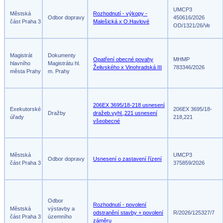
UMCP3
Městská
Rozhodnutí - výkopy -
Odbor dopravy
450616/2026
část Praha 3
Malešická x O.Havlové
OD/1321/26/Ve
Magistrát
Dokumenty
Opatření obecné povahy
MHMP
hlavního
Magistrátu hl.
Želivského x Vinohradská III
783346/2026
města Prahy
m. Prahy
206EX 3695/18-218 usnesení
Exekutorské
206EX 3695/18-
Dražby
dražeb.vyhl.,221 usnesení
úřady
218,221
všeobecné
Městská
UMCP3
Odbor dopravy
Usnesení o zastavení řízení
část Praha 3
375859/2026
Odbor
Rozhodnutí - povolení
Městská
výstavby a
odstranění stavby + povolení
R/2026/125327/7
část Praha 3
územního
záměru