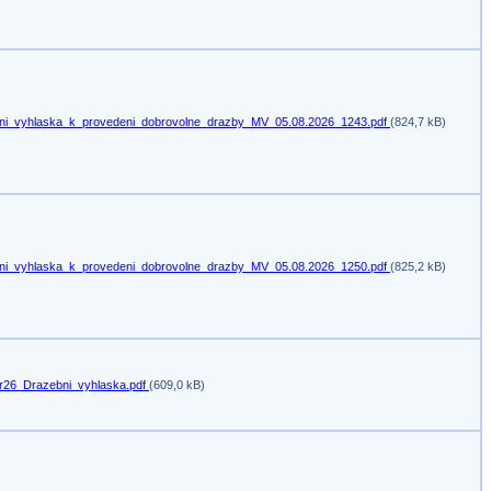
ni_vyhlaska_k_provedeni_dobrovolne_drazby_MV_05.08.2026_1243.pdf
(824,7 kB)
ni_vyhlaska_k_provedeni_dobrovolne_drazby_MV_05.08.2026_1250.pdf
(825,2 kB)
r26_Drazebni_vyhlaska.pdf
(609,0 kB)