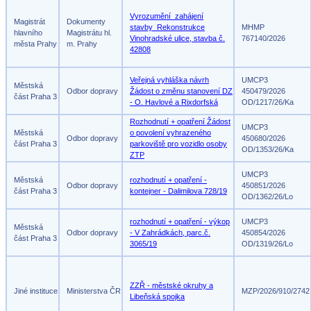
Vyrozumění_zahájení
Magistrát
Dokumenty
stavby_Rekonstrukce
MHMP
hlavního
Magistrátu hl.
Vinohradské ulice, stavba č.
767140/2026
města Prahy
m. Prahy
42808
Veřejná vyhláška návrh
UMCP3
Městská
Odbor dopravy
Žádost o změnu stanovení DZ
450479/2026
část Praha 3
- O. Havlové a Rixdorfská
OD/1217/26/Ka
Rozhodnutí + opatření Žádost
UMCP3
Městská
o povolení vyhrazeného
Odbor dopravy
450680/2026
část Praha 3
parkoviště pro vozidlo osoby
OD/1353/26/Ka
ZTP
UMCP3
Městská
rozhodnutí + opatření -
Odbor dopravy
450851/2026
část Praha 3
kontejner - Dalimilova 728/19
OD/1362/26/Lo
rozhodnutí + opatření - výkop
UMCP3
Městská
Odbor dopravy
- V Zahrádkách, parc.č.
450854/2026
část Praha 3
3065/19
OD/1319/26/Lo
ZZŘ - městské okruhy a
Jiné instituce
Ministerstva ČR
MZP/2026/910/2742
Libeňská spojka