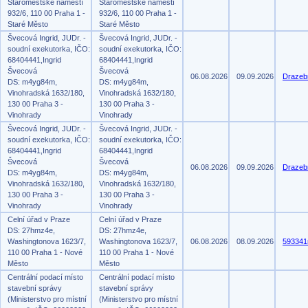
Staroměstské náměstí
Staroměstské náměstí
932/6, 110 00 Praha 1 -
932/6, 110 00 Praha 1 -
Staré Město
Staré Město
Švecová Ingrid, JUDr. -
Švecová Ingrid, JUDr. -
soudní exekutorka, IČO:
soudní exekutorka, IČO:
68404441,Ingrid
68404441,Ingrid
Švecová
Švecová
06.08.2026
09.09.2026
Drazeb
DS: m4yg84m,
DS: m4yg84m,
Vinohradská 1632/180,
Vinohradská 1632/180,
130 00 Praha 3 -
130 00 Praha 3 -
Vinohrady
Vinohrady
Švecová Ingrid, JUDr. -
Švecová Ingrid, JUDr. -
soudní exekutorka, IČO:
soudní exekutorka, IČO:
68404441,Ingrid
68404441,Ingrid
Švecová
Švecová
06.08.2026
09.09.2026
Drazeb
DS: m4yg84m,
DS: m4yg84m,
Vinohradská 1632/180,
Vinohradská 1632/180,
130 00 Praha 3 -
130 00 Praha 3 -
Vinohrady
Vinohrady
Celní úřad v Praze
Celní úřad v Praze
DS: 27hmz4e,
DS: 27hmz4e,
Washingtonova 1623/7,
Washingtonova 1623/7,
06.08.2026
08.09.2026
593341
110 00 Praha 1 - Nové
110 00 Praha 1 - Nové
Město
Město
Centrální podací místo
Centrální podací místo
stavební správy
stavební správy
(Ministerstvo pro místní
(Ministerstvo pro místní