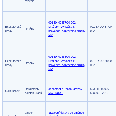
rozvoje
091 EX 00437/00-002,
Exekutorské
Dražební vyhláška k
091 EX 00437/00-
Dražby
úřady
provedení dobrovolné dražby
002
MV
091 EX 00438/00-002,
Exekutorské
Dražební vyhláška k
091 EX 00438/00-
Dražby
úřady
provedení dobrovolné dražby
002
MV
Dokumenty
oznámení o konání dražby -
593341-4/2026-
Celní úřady
celních úřadů
MČ Praha 3
500000-12040
Odbor
Stavební úpravy se změnou