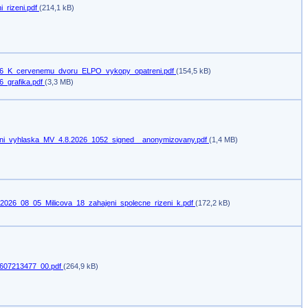
i_rizeni.pdf
(214,1 kB)
6_K_cervenemu_dvoru_ELPO_vykopy_opatreni.pdf
(154,5 kB)
6_grafika.pdf
(3,3 MB)
ni_vyhlaska_MV_4.8.2026_1052_signed__anonymizovany.pdf
(1,4 MB)
2026_08_05_Milicova_18_zahajeni_spolecne_rizeni_k.pdf
(172,2 kB)
607213477_00.pdf
(264,9 kB)