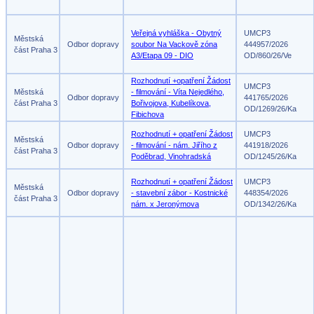
Veřejná vyhláška - Obytný
UMCP3
Městská
Odbor dopravy
soubor Na Vackově zóna
444957/2026
část Praha 3
A3/Etapa 09 - DIO
OD/860/26/Ve
Rozhodnutí +opatření Žádost
UMCP3
Městská
- filmování - Víta Nejedlého,
Odbor dopravy
441765/2026
část Praha 3
Bořivojova, Kubelíkova,
OD/1269/26/Ka
Fibichova
Rozhodnutí + opatření Žádost
UMCP3
Městská
Odbor dopravy
- filmování - nám. Jiřího z
441918/2026
část Praha 3
Poděbrad, Vinohradská
OD/1245/26/Ka
Rozhodnutí + opatření Žádost
UMCP3
Městská
Odbor dopravy
- stavební zábor - Kostnické
448354/2026
část Praha 3
nám. x Jeronýmova
OD/1342/26/Ka