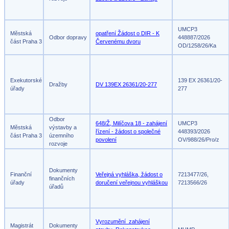
UMCP3
Městská
opatření Žádost o DIR - K
Odbor dopravy
448887/2026
část Praha 3
Červenému dvoru
OD/1258/26/Ka
Exekutorské
139 EX 26361/20-
Dražby
DV 139EX 26361/20-277
úřady
277
Odbor
648/Ž, Milíčova 18 - zahájení
UMCP3
Městská
výstavby a
řízení - žádost o společné
448393/2026
část Praha 3
územního
povolení
OV/988/26/Pro/z
rozvoje
Dokumenty
Finanční
Veřejná vyhláška, žádost o
7213477/26,
finančních
úřady
doručení veřejnou vyhláškou
7213566/26
úřadů
Vyrozumění_zahájení
Magistrát
Dokumenty