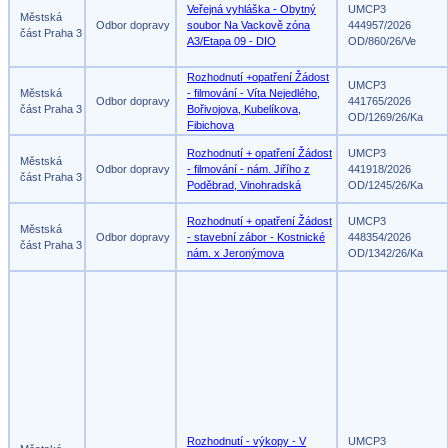
Veřejná vyhláška - Obytný
UMCP3
Městská
Odbor dopravy
soubor Na Vackově zóna
444957/2026
část Praha 3
A3/Etapa 09 - DIO
OD/860/26/Ve
Rozhodnutí +opatření Žádost
UMCP3
Městská
- filmování - Víta Nejedlého,
Odbor dopravy
441765/2026
část Praha 3
Bořivojova, Kubelíkova,
OD/1269/26/Ka
Fibichova
Rozhodnutí + opatření Žádost
UMCP3
Městská
Odbor dopravy
- filmování - nám. Jiřího z
441918/2026
část Praha 3
Poděbrad, Vinohradská
OD/1245/26/Ka
Rozhodnutí + opatření Žádost
UMCP3
Městská
Odbor dopravy
- stavební zábor - Kostnické
448354/2026
část Praha 3
nám. x Jeronýmova
OD/1342/26/Ka
Rozhodnutí - výkopy - V
UMCP3