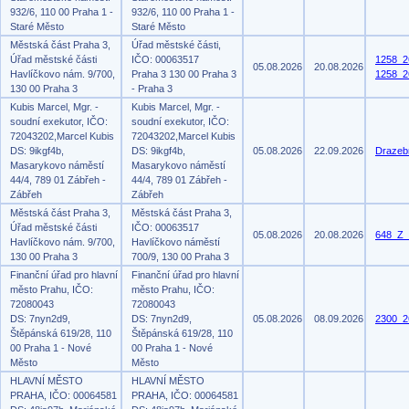
932/6, 110 00 Praha 1 -
932/6, 110 00 Praha 1 -
Staré Město
Staré Město
Městská část Praha 3,
Úřad městské části,
Úřad městské části
IČO: 00063517
1258_2
05.08.2026
20.08.2026
Havlíčkovo nám. 9/700,
Praha 3 130 00 Praha 3
1258_2
130 00 Praha 3
- Praha 3
Kubis Marcel, Mgr. -
Kubis Marcel, Mgr. -
soudní exekutor, IČO:
soudní exekutor, IČO:
72043202,Marcel Kubis
72043202,Marcel Kubis
DS: 9ikgf4b,
DS: 9ikgf4b,
05.08.2026
22.09.2026
Drazeb
Masarykovo náměstí
Masarykovo náměstí
44/4, 789 01 Zábřeh -
44/4, 789 01 Zábřeh -
Zábřeh
Zábřeh
Městská část Praha 3,
Městská část Praha 3,
Úřad městské části
IČO: 00063517
05.08.2026
20.08.2026
648_Z_
Havlíčkovo nám. 9/700,
Havlíčkovo náměstí
130 00 Praha 3
700/9, 130 00 Praha 3
Finanční úřad pro hlavní
Finanční úřad pro hlavní
město Prahu, IČO:
město Prahu, IČO:
72080043
72080043
DS: 7nyn2d9,
DS: 7nyn2d9,
05.08.2026
08.09.2026
2300_2
Štěpánská 619/28, 110
Štěpánská 619/28, 110
00 Praha 1 - Nové
00 Praha 1 - Nové
Město
Město
HLAVNÍ MĚSTO
HLAVNÍ MĚSTO
PRAHA, IČO: 00064581
PRAHA, IČO: 00064581