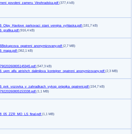
meni_povoleni_zameru_Vinohradska.pdf
(377,4 kB)
6_Olgy_Havlove_parkovaci_stani_verejna_vyhlaska.pdf
(181,7 kB)
6_grafika.pdf
(916,4 kB)
6Biskupcova_opatreni_anonymizovany.pdf
(2,7 MB)
6_mapa.pdf
(362,1 kB)
79020260805145945.pdf
(547,3 kB)
6_upm_alfa_atrishch_dalimilova_kontejner_opatreni_anonymizovany.pdf
(2,3 MB)
6_pvk_vozovka_v_zahradkach_vykop_pripojka_opatreni.pdf
(154,7 kB)
79220260805153338.pdf
(1,1 MB)
8_05_ZZR_MO_LS_final.pdf
(1,1 MB)