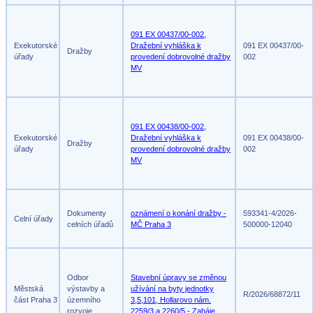
091 EX 00437/00-002,
Exekutorské
Dražební vyhláška k
091 EX 00437/00-
Dražby
úřady
provedení dobrovolné dražby
002
MV
091 EX 00438/00-002,
Exekutorské
Dražební vyhláška k
091 EX 00438/00-
Dražby
úřady
provedení dobrovolné dražby
002
MV
Dokumenty
oznámení o konání dražby -
593341-4/2026-
Celní úřady
celních úřadů
MČ Praha 3
500000-12040
Odbor
Stavební úpravy se změnou
Městská
výstavby a
užívání na byty jednotky
R/2026/68872/11
část Praha 3
územního
3,5,101, Hollarovo nám.
rozvoje
2259/3 a 2260/5 - Zaháje