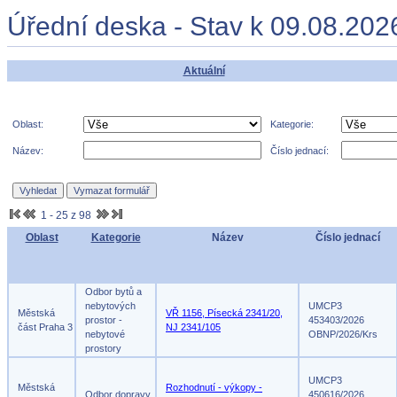
Úřední deska - Stav k 09.08.202
Aktuální
Oblast:
Kategorie:
Název:
Číslo jednací:
1 - 25 z 98
Oblast
Kategorie
Název
Číslo jednací
Odbor bytů a
nebytových
UMCP3
Městská
VŘ 1156, Písecká 2341/20,
prostor -
453403/2026
část Praha 3
NJ 2341/105
nebytové
OBNP/2026/Krs
prostory
UMCP3
Městská
Rozhodnutí - výkopy -
Odbor dopravy
450616/2026