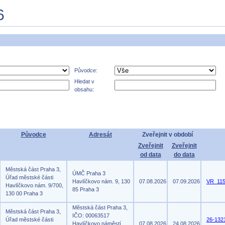
6
Původce:
Hledat v
obsahu:
Původce
Adresát
Zveřejnit v období
Zveřejnit
Zveřejnit
od data
do data
Městská část Praha 3,
ÚMČ Praha 3
Úřad městské části
Havlíčkovo nám. 9, 130
07.08.2026
07.09.2026
VR_115
Havlíčkovo nám. 9/700,
85 Praha 3
130 00 Praha 3
Městská část Praha 3,
Městská část Praha 3,
IČO: 00063517
Úřad městské části
26-13
Havlíčkovo náměstí
07.08.2026
24.08.2026