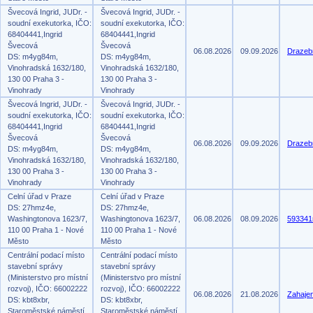
Švecová Ingrid, JUDr. -
Švecová Ingrid, JUDr. -
soudní exekutorka, IČO:
soudní exekutorka, IČO:
68404441,Ingrid
68404441,Ingrid
Švecová
Švecová
06.08.2026
09.09.2026
Drazeb
DS: m4yg84m,
DS: m4yg84m,
Vinohradská 1632/180,
Vinohradská 1632/180,
130 00 Praha 3 -
130 00 Praha 3 -
Vinohrady
Vinohrady
Švecová Ingrid, JUDr. -
Švecová Ingrid, JUDr. -
soudní exekutorka, IČO:
soudní exekutorka, IČO:
68404441,Ingrid
68404441,Ingrid
Švecová
Švecová
06.08.2026
09.09.2026
Drazeb
DS: m4yg84m,
DS: m4yg84m,
Vinohradská 1632/180,
Vinohradská 1632/180,
130 00 Praha 3 -
130 00 Praha 3 -
Vinohrady
Vinohrady
Celní úřad v Praze
Celní úřad v Praze
DS: 27hmz4e,
DS: 27hmz4e,
Washingtonova 1623/7,
Washingtonova 1623/7,
06.08.2026
08.09.2026
593341
110 00 Praha 1 - Nové
110 00 Praha 1 - Nové
Město
Město
Centrální podací místo
Centrální podací místo
stavební správy
stavební správy
(Ministerstvo pro místní
(Ministerstvo pro místní
rozvoj), IČO: 66002222
rozvoj), IČO: 66002222
06.08.2026
21.08.2026
Zahajen
DS: kbt8xbr,
DS: kbt8xbr,
Staroměstské náměstí
Staroměstské náměstí