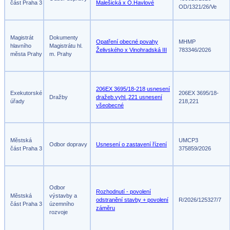
část Praha 3
Malešická x O.Havlové
OD/1321/26/Ve
Magistrát
Dokumenty
Opatření obecné povahy
MHMP
hlavního
Magistrátu hl.
Želivského x Vinohradská III
783346/2026
města Prahy
m. Prahy
206EX 3695/18-218 usnesení
Exekutorské
206EX 3695/18-
Dražby
dražeb.vyhl.,221 usnesení
úřady
218,221
všeobecné
Městská
UMCP3
Odbor dopravy
Usnesení o zastavení řízení
část Praha 3
375859/2026
Odbor
Rozhodnutí - povolení
Městská
výstavby a
odstranění stavby + povolení
R/2026/125327/7
část Praha 3
územního
záměru
rozvoje