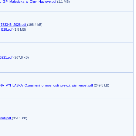
1_GP_Malesicka_x_Olgy_Havlove.pdf
(1,1 MB)
783346_2026.pdf
(198,4 kB)
e_B28.pdf
(1,5 MB)
5221.pdf
(267,8 kB)
A_VYHLASKA_Oznameni_o_moznosti_prevzit_pismenost.pdf
(249,5 kB)
nuti.pdf
(351,5 kB)