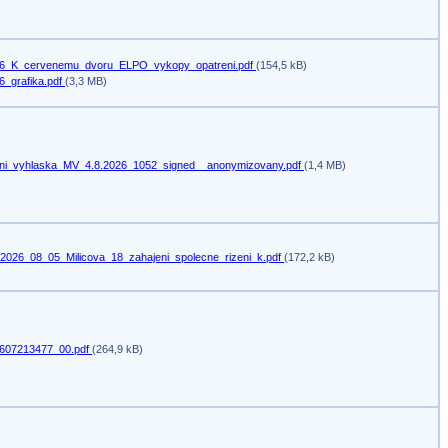
6_K_cervenemu_dvoru_ELPO_vykopy_opatreni.pdf
(154,5 kB)
6_grafika.pdf
(3,3 MB)
ni_vyhlaska_MV_4.8.2026_1052_signed__anonymizovany.pdf
(1,4 MB)
2026_08_05_Milicova_18_zahajeni_spolecne_rizeni_k.pdf
(172,2 kB)
607213477_00.pdf
(264,9 kB)