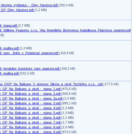
_Verejna_vyhlaska_-_Olgy_Havlove.pdf
(182,4 kB)
_GP_Olgy_Havlove.pdf
(1,2 MB)
6_mapa.pdf
(2,7 MB)
_Stillking_Features_s.r.o._Vita_Nejedleho_Borivojova_Kubelikova_Fibichova_opatreni.pdf
kB)
6_grafika.pdf
(1,3 MB)
6_nam._Jiriho_z_Podebrad_opatreni.pdf
(116,9 kB)
6_heraklion_kostnicke_nam_opatreni.pdf
(156,2 kB)
6_grafika.pdf
(532,2 kB)
5a_OOP_Na_Balkane_V_domove_Sikma_a_okoli_Techinfra_s.r.o._.pdf
(177,5 kB)
5_GP_Na_Balkane_a_okoli_-_etapa_1.pdf
(875,6 kB)
5_GP_Na_Balkane_a_okoli_-_etapa_2.pdf
(500,6 kB)
5_GP_Na_Balkane_a_okoli_-_etapa_2a.pdf
(1,4 MB)
5_GP_Na_Balkane_a_okoli_-_etapa_3.pdf
(895,1 kB)
5_GP_Na_Balkane_a_okoli_-_etapa_4.pdf
(1,3 MB)
5_GP_Na_Balkane_a_okoli_-_etapa_5.pdf
(1,3 MB)
5_GP_Na_Balkane_a_okoli_-_etapa_6.pdf
(1,1 MB)
5_GP_Na_Balkane_a_okoli_-_etapa_7.pdf
(1,7 MB)
5_GP_Na_Balkane_a_okoli_-_etapa_8.pdf
(1,0 MB)
5_GP_Na_Balkane_a_okoli_-_etapa_9.pdf
(873,5 kB)