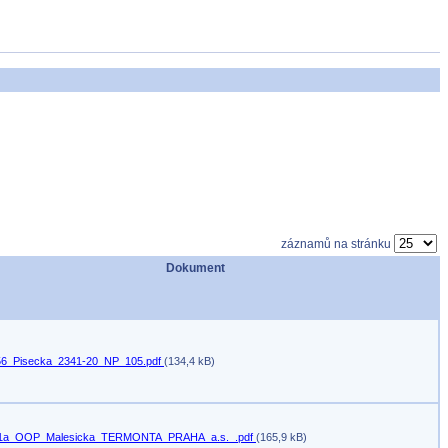
záznamů na stránku
Dokument
6_Pisecka_2341-20_NP_105.pdf
(134,4 kB)
21a_OOP_Malesicka_TERMONTA_PRAHA_a.s._.pdf
(165,9 kB)