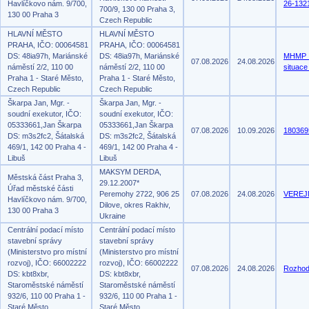
Havlíčkovo nám. 9/700,
26-132
700/9, 130 00 Praha 3,
130 00 Praha 3
Czech Republic
HLAVNÍ MĚSTO
HLAVNÍ MĚSTO
PRAHA, IČO: 00064581
PRAHA, IČO: 00064581
DS: 48ia97h, Mariánské
DS: 48ia97h, Mariánské
MHMP_
07.08.2026
24.08.2026
náměstí 2/2, 110 00
náměstí 2/2, 110 00
situac
Praha 1 - Staré Město,
Praha 1 - Staré Město,
Czech Republic
Czech Republic
Škarpa Jan, Mgr. -
Škarpa Jan, Mgr. -
soudní exekutor, IČO:
soudní exekutor, IČO:
05333661,Jan Škarpa
05333661,Jan Škarpa
07.08.2026
10.09.2026
180369
DS: m3s2fc2, Šátalská
DS: m3s2fc2, Šátalská
469/1, 142 00 Praha 4 -
469/1, 142 00 Praha 4 -
Libuš
Libuš
MAKSYM DERDA,
Městská část Praha 3,
29.12.2007*
Úřad městské části
Peremohy 2722, 906 25
07.08.2026
24.08.2026
VEREJN
Havlíčkovo nám. 9/700,
Dilove, okres Rakhiv,
130 00 Praha 3
Ukraine
Centrální podací místo
Centrální podací místo
stavební správy
stavební správy
(Ministerstvo pro místní
(Ministerstvo pro místní
rozvoj), IČO: 66002222
rozvoj), IČO: 66002222
07.08.2026
24.08.2026
Rozhod
DS: kbt8xbr,
DS: kbt8xbr,
Staroměstské náměstí
Staroměstské náměstí
932/6, 110 00 Praha 1 -
932/6, 110 00 Praha 1 -
Staré Město
Staré Město