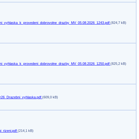
ni_vyhlaska_k_provedeni_dobrovolne_drazby_MV_05.08.2026_1243.pdf
(824,7 kB)
ni_vyhlaska_k_provedeni_dobrovolne_drazby_MV_05.08.2026_1250.pdf
(825,2 kB)
r26_Drazebni_vyhlaska.pdf
(609,0 kB)
i_rizeni.pdf
(214,1 kB)