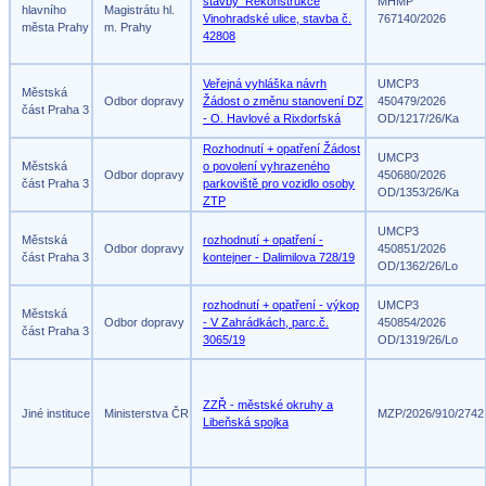
stavby_Rekonstrukce
MHMP
hlavního
Magistrátu hl.
Vinohradské ulice, stavba č.
767140/2026
města Prahy
m. Prahy
42808
Veřejná vyhláška návrh
UMCP3
Městská
Odbor dopravy
Žádost o změnu stanovení DZ
450479/2026
část Praha 3
- O. Havlové a Rixdorfská
OD/1217/26/Ka
Rozhodnutí + opatření Žádost
UMCP3
Městská
o povolení vyhrazeného
Odbor dopravy
450680/2026
část Praha 3
parkoviště pro vozidlo osoby
OD/1353/26/Ka
ZTP
UMCP3
Městská
rozhodnutí + opatření -
Odbor dopravy
450851/2026
část Praha 3
kontejner - Dalimilova 728/19
OD/1362/26/Lo
rozhodnutí + opatření - výkop
UMCP3
Městská
Odbor dopravy
- V Zahrádkách, parc.č.
450854/2026
část Praha 3
3065/19
OD/1319/26/Lo
ZZŘ - městské okruhy a
Jiné instituce
Ministerstva ČR
MZP/2026/910/2742
Libeňská spojka